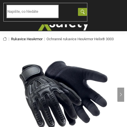
Přejít
na
NÁKUPNÍ
obsah
KOŠÍK
Domů
Rukavice HexArmor
Ochranné rukavice HexArmor Helix® 3003