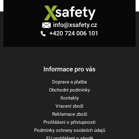
Z
á
info
@
xsafety.cz
p
+420 724 006 101
a
t
í
Informace pro vás
Doprava a platba
Obchodní podmínky
Kontakty
Vracení zboží
Reklamace zboží
Prohlášení o přístupnosti
Podmínky ochrany osobních údajů
EU prohlášení o shodě