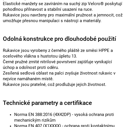
Elastické manžety se zavíráním na suchý zip Velcro® poskytují
pohodlnou přilnavost a stabilní usazení na ruce.
Rukavice jsou navrženy pro maximální pružnost a jemnocit, což
umožňuje přesnou manipulaci s nástroji a materiály.
Odolná konstrukce pro dlouhodobé použití
Rukavice jsou vyrobeny z černého pláště ze směsi HPPE a
ocelového vlákna s hustotou úpletu 13.
Černé pružné zrnité nitrilové povrstvení zajišťuje vynikající
úchop a odolnost proti oděru.
Zesílená sedlová oblast na palci zvyšuje životnost rukavic v
nejvíce namáhaném místě.
Rukavice jsou pratelné, což prodlužuje jejich životnost.
Technické parametry a certifikace
Norma EN 388:2016 (4X42DP) - vysoká ochrana proti
mechanickým rizikům
Norma EN 407 (X1XXXX) - ochrana proti kontaktnímu