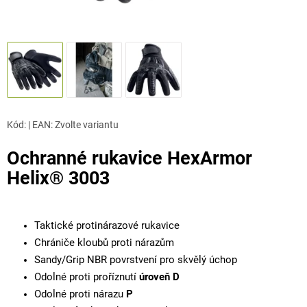
Kód:
|
EAN
:
Zvolte variantu
Ochranné rukavice HexArmor
Helix® 3003
Taktické protinárazové rukavice
Chrániče kloubů proti nárazům
Sandy/Grip NBR povrstvení pro skvělý úchop
Odolné proti proříznutí
úroveň D
Odolné proti nárazu
P