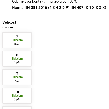
Odolné vůči kontaktnímu teplu do 100°C
Norma:
EN 388:2016 (4 X 4 2 D P), EN 407 (X 1 X X X X)
Velikost
rukavic:
7
Skladem
3 pár
8
Skladem
1 pár
9
Skladem
7 pár
10
Skladem
7 pár