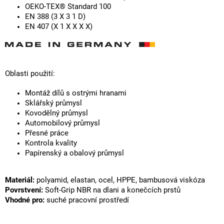
OEKO-TEX® Standard 100
EN 388 (3 X 3 1 D)
EN 407 (X 1 X X X X)
Oblasti použití:
Montáž dílů s ostrými hranami
Sklářský průmysl
Kovodělný průmysl
Automobilový průmysl
Přesné práce
Kontrola kvality
Papírenský a obalový průmysl
Materiál:
polyamid, elastan, ocel, HPPE, bambusová viskóza
Povrstvení:
Soft-Grip NBR na dlani a konečcích prstů
Vhodné pro:
suché pracovní prostředí