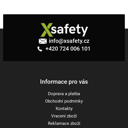
Z
á
info
@
xsafety.cz
p
+420 724 006 101
a
t
í
Informace pro vás
Doprava a platba
Obchodní podmínky
Kontakty
Vracení zboží
Reklamace zboží