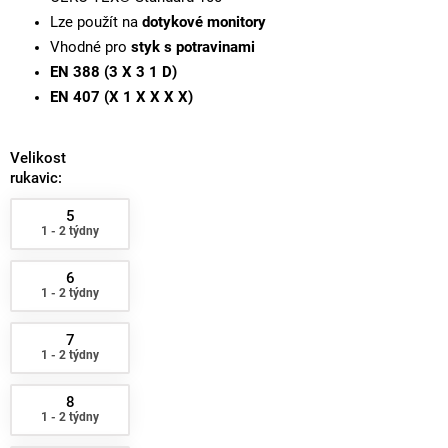
Lze použít na
dotykové monitory
Vhodné pro
styk s potravinami
EN 388 (3 X 3 1 D)
EN 407 (X 1 X X X X)
Velikost
rukavic:
5
1 - 2 týdny
6
1 - 2 týdny
7
1 - 2 týdny
8
1 - 2 týdny