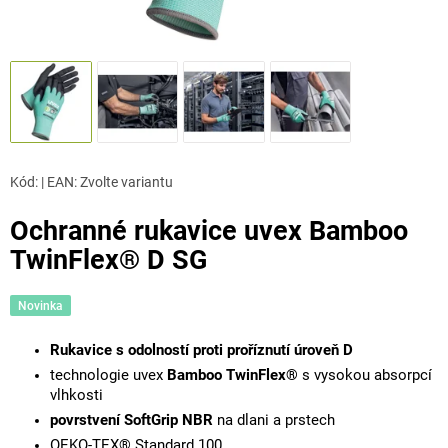
Kód:
|
EAN
:
Zvolte variantu
Ochranné rukavice uvex Bamboo
TwinFlex® D SG
Novinka
Rukavice s odolností proti proříznutí úroveň D
technologie uvex
Bamboo TwinFlex®
s vysokou absorpcí
vlhkosti
povrstvení SoftGrip NBR
na dlani a prstech
OEKO-TEX® Standard 100