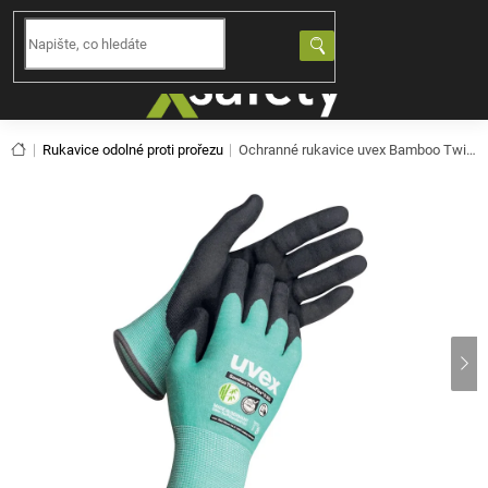
Přejít
na
NÁKUPNÍ
obsah
KOŠÍK
Domů
Rukavice odolné proti prořezu
Ochranné rukavice uvex Bamboo TwinFlex® D SG