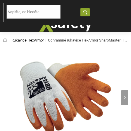
Přejít
na
NÁKUPNÍ
obsah
KOŠÍK
Domů
Rukavice HexArmor
Ochrannné rukavice HexArmor SharpMaster II 9014