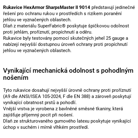
Rukavice HexArmor SharpsMaster II 9014
představují jedinečné
řešení pro ochranu rukou v prostředích s rizikem poranění
jehlou ve vyznačených oblastech.
Dlaň z materiálu SuperFabric® poskytuje špičkovou odolnost
proti jehlám, proříznutí, propíchnutí a oděru.
Rukavice byly testovány pomocí skutečných jehel 25 gauge a
nabízejí nejvyšší dostupnou úroveň ochrany proti propíchnutí
jehlou ve vyznačených oblastech.
Vynikající mechanická odolnost s pohodlným
nošením
Tyto rukavice dosahují nejvyšší úrovně ochrany proti proříznutí
(A9 dle ANSI/ISEA 105-2024, F dle EN 388) a zároveň poskytují
vynikající obratnost prstů a pohodlí.
Vnější vrstva je vyrobena z bavlněné směsné tkaniny, která
zajišťuje příjemný pocit při nošení.
Dlaň ze strukturovaného gumového latexu poskytuje vynikající
úchop v suchém i mírně vlhkém prostředí.