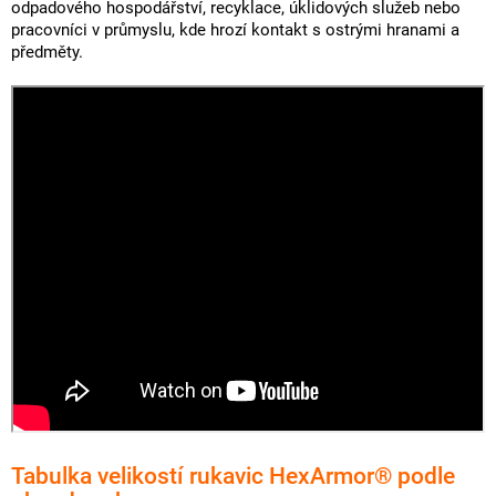
odpadového hospodářství, recyklace, úklidových služeb nebo
pracovníci v průmyslu, kde hrozí kontakt s ostrými hranami a
předměty.
Tabulka velikostí rukavic HexArmor® podle