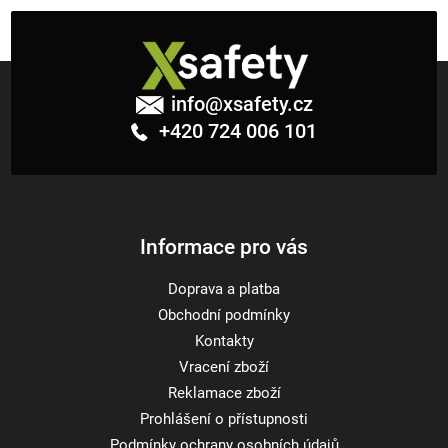
Z
á
info
@
xsafety.cz
p
+420 724 006 101
a
t
í
Informace pro vás
Doprava a platba
Obchodní podmínky
Kontakty
Vracení zboží
Reklamace zboží
Prohlášení o přístupnosti
Podmínky ochrany osobních údajů