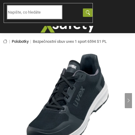
Přejít
na
NÁKUPNÍ
obsah
KOŠÍK
Domů
Polobotky
Bezpečnostní obuv uvex 1 sport 6594 S1 PL