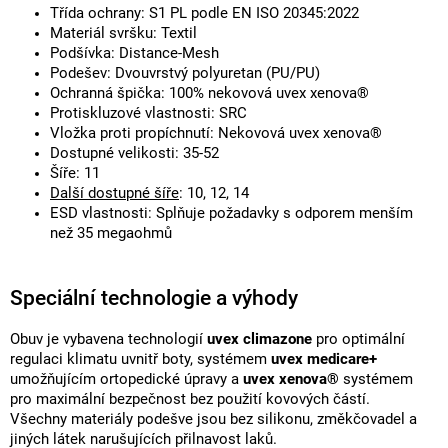
Třída ochrany: S1 PL podle EN ISO 20345:2022
Materiál svršku: Textil
Podšívka: Distance-Mesh
Podešev: Dvouvrstvý polyuretan (PU/PU)
Ochranná špička: 100% nekovová uvex xenova®
Protiskluzové vlastnosti: SRC
Vložka proti propíchnutí: Nekovová uvex xenova®
Dostupné velikosti: 35-52
Šíře: 11
Další dostupné šíře
: 10, 12, 14
ESD vlastnosti: Splňuje požadavky s odporem menším
než 35 megaohmů
Speciální technologie a výhody
Obuv je vybavena technologií
uvex climazone
pro optimální
regulaci klimatu uvnitř boty, systémem
uvex medicare+
umožňujícím ortopedické úpravy a
uvex xenova®
systémem
pro maximální bezpečnost bez použití kovových částí.
Všechny materiály podešve jsou bez silikonu, změkčovadel a
jiných látek narušujících přilnavost laků.