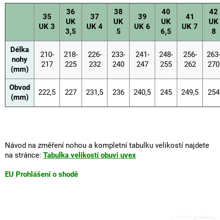
36
38
40
42
35
37
39
41
UK
UK
UK
UK
UK 3
UK 4
UK 6
UK 7
3,5
5
6,5
8
Délka
210-
218-
226-
233-
241-
248-
256-
263
nohy
217
225
232
240
247
255
262
270
(mm)
Obvod
222,5
227
231,5
236
240,5
245
249,5
254
(mm)
Návod na změření nohou a kompletní tabulku velikostí najdete
na stránce:
Tabulka velikostí obuvi uvex
EU Prohlášení o shodě