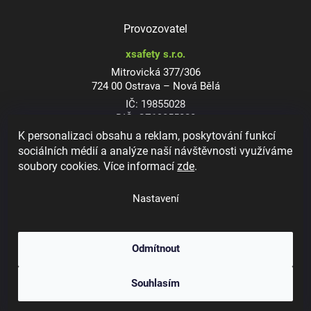
Provozovatel
xsafety s.r.o.
Mitrovická 377/306
724 00 Ostrava – Nová Bělá
IČ: 19855028
DIČ: CZ19855028
K personalizaci obsahu a reklam, poskytování funkcí
sociálních médií a analýze naší návštěvnosti využíváme
soubory cookies. Více informací
zde
.
Dioptrické ochranné brýle
Nastavení
Odmítnout
Copyright 2026
xsafety.cz
. Všechna práva vyhrazena.
Upravit nastavení
Souhlasím
cookies
Vytvořil Shoptet
&
Jakub Grác