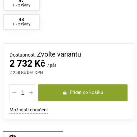
47
1 - 2 týdny
48
1 - 2 týdny
Zvolte variantu
2 732 Kč
/ pár
2 258 Kč bez DPH
Měrná
Přidat do košíku
cena:
Možnosti doručení