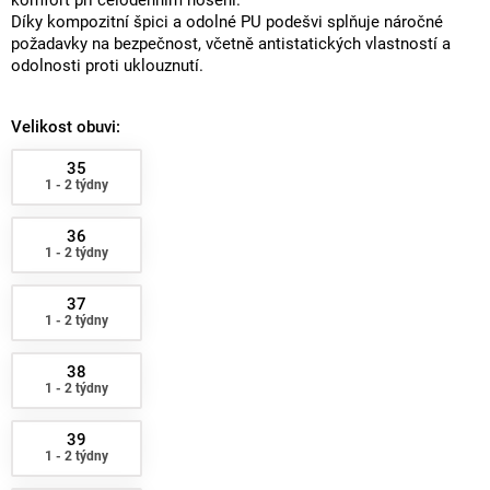
komfort při celodenním nošení.
Díky kompozitní špici a odolné PU podešvi splňuje náročné
požadavky na bezpečnost, včetně antistatických vlastností a
odolnosti proti uklouznutí.
Velikost obuvi:
35
1 - 2 týdny
36
1 - 2 týdny
37
1 - 2 týdny
38
1 - 2 týdny
39
1 - 2 týdny