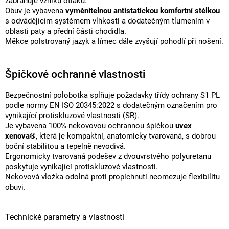
zabraňuje vzniku otlaků.
Obuv je vybavena
vyměnitelnou antistatickou komfortní stélkou
s odvádějícím systémem vlhkosti a dodatečným tlumením v
oblasti paty a přední části chodidla.
Měkce polstrovaný jazyk a límec dále zvyšují pohodlí při nošení.
Špičkové ochranné vlastnosti
Bezpečnostní polobotka splňuje požadavky třídy ochrany S1 PL
podle normy EN ISO 20345:2022 s dodatečným označením pro
vynikající protiskluzové vlastnosti (SR).
Je vybavena 100% nekovovou ochrannou špičkou
uvex
xenova®
, která je kompaktní, anatomicky tvarovaná, s dobrou
boční stabilitou a tepelně nevodivá.
Ergonomicky tvarovaná podešev z dvouvrstvého polyuretanu
poskytuje vynikající protiskluzové vlastnosti.
Nekovová vložka odolná proti propíchnutí neomezuje flexibilitu
obuvi.
Technické parametry a vlastnosti