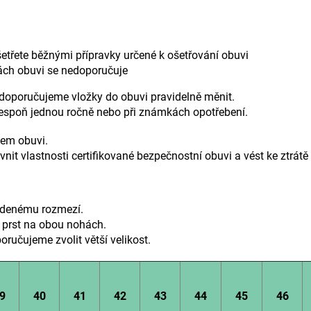
šetřete běžnými přípravky určené k ošetřování obuvi
kách obuvi se nedoporučuje
doporučujeme vložky do obuvi pravidelně měnit.
espoň jednou ročně nebo při známkách opotřebení.
cem obuvi.
it vlastnosti certifikované bezpečnostní obuvi a vést ke ztrátě p
edenému rozmezí.
í prst na obou nohách.
oručujeme zvolit větší velikost.
9
40
41
42
43
44
45
46