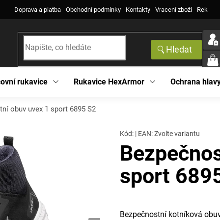
Doprava a platba
Obchodní podmínky
Kontakty
Vracení zboží
Reklama
Hledat
NÁK
KOŠ
ovní rukavice
Rukavice HexArmor
Ochrana hlav
ní obuv uvex 1 sport 6895 S2
Kód:
|
EAN
:
Zvolte variantu
Bezpečnos
sport 689
Bezpečnostní kotníková obu