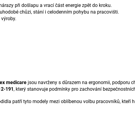
árazy při došlapu a vrací část energie zpět do kroku.
hodobé chůzi, stání i celodenním pohybu na pracovišti.
 výroby.
ex medicare
jsou navrženy s důrazem na ergonomii, podporu ch
12-191
, který stanovuje podmínky pro zachování bezpečnostních
idla patří tyto modely mezi oblíbenou volbu pracovníků, kteří 