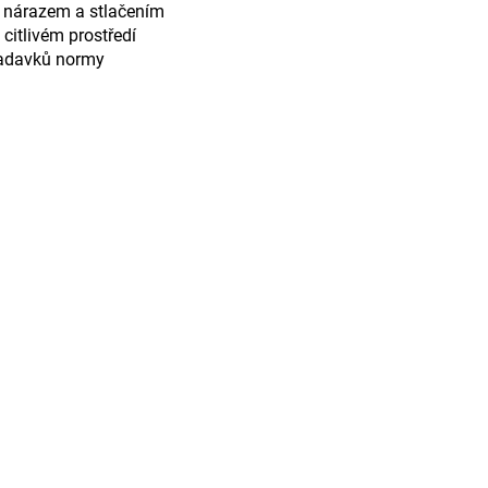
d nárazem a stlačením
 citlivém prostředí
žadavků normy