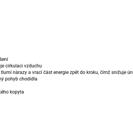
šení
e cirkulaci vzduchu
tlumí nárazy a vrací část energie zpět do kroku, čímž snižuje ú
ný pohyb chodidla
kého kopyta