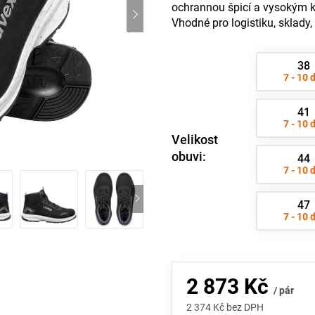
ochrannou špicí a vysokým k
Vhodné pro logistiku, sklady, 
38
7 - 10 
41
7 - 10 
Velikost
obuvi:
44
7 - 10 
47
7 - 10 
2 873 Kč
/ pár
2 374 Kč bez DPH