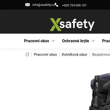
Přejít
info@xsafety.cz
+420 724 006 101
na
obsah
Pracovní obuv
Ochranné brýle
Prac
Domů
Pracovní obuv
Kotníková obuv
Bezpečnost