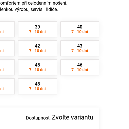
omfortem při celodenním nošení.
lehkou výrobu, servis i řidiče.
39
40
dní
7 - 10 dní
7 - 10 dní
42
43
dní
7 - 10 dní
7 - 10 dní
45
46
dní
7 - 10 dní
7 - 10 dní
48
dní
7 - 10 dní
Zvolte variantu