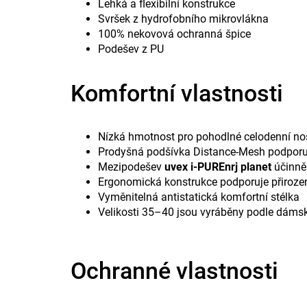
Lehká a flexibilní konstrukce
Svršek z hydrofobního mikrovlákna
100% nekovová ochranná špice
Podešev z PU
Komfortní vlastnosti
Nízká hmotnost pro pohodlné celodenní no
Prodyšná podšívka Distance-Mesh podporuj
Mezipodešev
uvex i-PUREnrj planet
účinně 
Ergonomická konstrukce podporuje přiroze
Vyměnitelná antistatická komfortní stélka
Velikosti 35–40 jsou vyráběny podle dáms
Ochranné vlastnosti