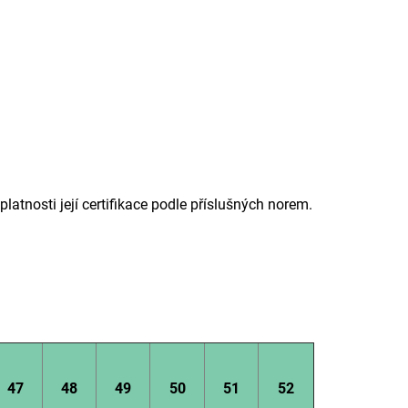
latnosti její certifikace podle příslušných norem.
47
48
49
50
51
52