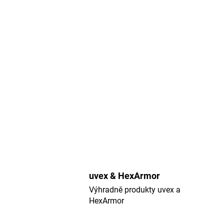
uvex & HexArmor
Výhradně produkty uvex a
HexArmor