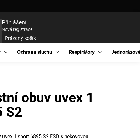
ce zboží
Prohlášení o přístupnosti
Podmínky ochrany osobních údajů
EU pro
Přihlášení
Nová registrace
Prázdný košík
UPNÍ
ÍK
y
Ochrana sluchu
Respirátory
Jednorázové
tní obuv uvex 1
5 S2
v uvex 1 sport 6895 S2 ESD s nekovovou