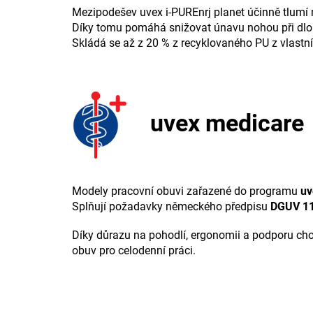
Mezipodešev uvex i-PUREnrj planet účinně tlumí n
Díky tomu pomáhá snižovat únavu nohou při dlou
Skládá se až z 20 % z recyklovaného PU z vlastní
uvex medicare
Modely pracovní obuvi zařazené do programu
uv
Splňují požadavky německého předpisu
DGUV 1
Díky důrazu na pohodlí, ergonomii a podporu chod
obuv pro celodenní práci.