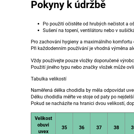
Pokyny k údržbě
Po použití očistěte od hrubých nečistot a o
Sušení na topení, ventilátoru nebo v sušič
Pro zachování hygieny a maximálního komfortu 
Při každodenním používání je vhodná výměna al
Vždy používejte pouze vložky doporučené výrob
Použití jiného typu nebo značky vložek může ovlivn
Tabulka velikostí
Naměřená délka chodidla by měla odpovídat uv
Délku chodidla měřte ve stoje od paty po nejdelš
Pokud se nacházíte na hranici dvou velikostí, dop
Velikost
obuvi
35
36
37
38
3
uvex