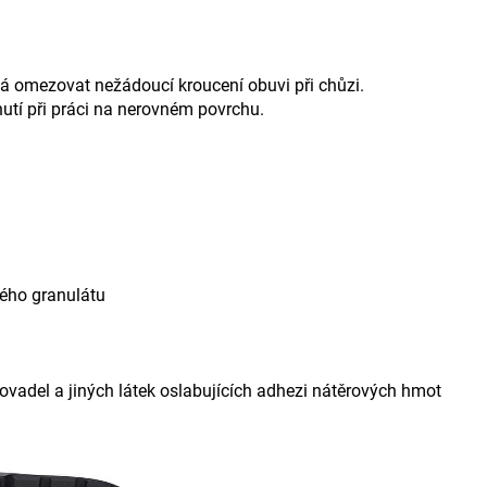
há omezovat nežádoucí kroucení obuvi při chůzi.
tnutí při práci na nerovném povrchu.
ého granulátu
ovadel a jiných látek oslabujících adhezi nátěrových hmot