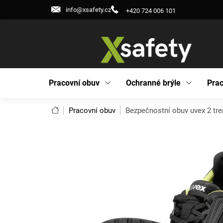
Přejít
info@xsafety.cz
+420 724 006 101
na
obsah
Pracovní obuv
Ochranné brýle
Prac
Domů
Pracovní obuv
Bezpečnostní obuv uvex 2 tr