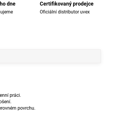
ého dne
Certifikovaný prodejce
dujeme
Oficiální distributor uvex
nní práci.
ošení.
nerovném povrchu.