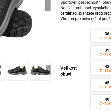
Sportovní bezpečnostní obuv 
Nabízí kombinaci vysokého k
certifikaci, planžetě proti pr
Vhodná pro univerzální použit
36
7 - 10 
39
7 - 10 
42
Velikost
7 - 10 
obuvi:
45
7 - 10 
48
7 - 10 