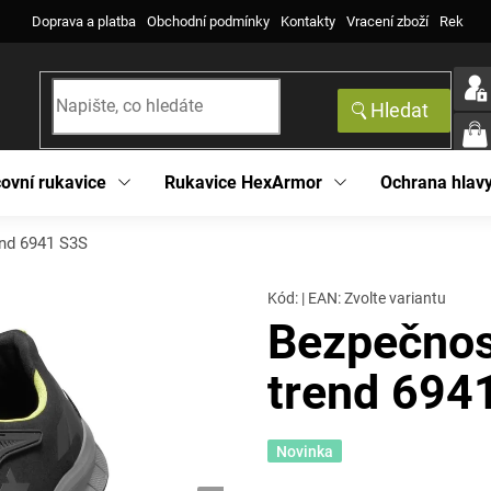
Doprava a platba
Obchodní podmínky
Kontakty
Vracení zboží
Reklama
Hledat
NÁK
KOŠ
ovní rukavice
Rukavice HexArmor
Ochrana hlav
end 6941 S3S
Kód:
|
EAN
:
Zvolte variantu
Bezpečnos
trend 694
Novinka