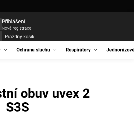
ce zboží
Prohlášení o přístupnosti
Podmínky ochrany osobních údajů
EU pro
Přihlášení
Nová registrace
Prázdný košík
UPNÍ
ÍK
y
Ochrana sluchu
Respirátory
Jednorázové
tní obuv uvex 2
1 S3S