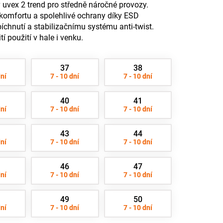
uvex 2 trend pro středně náročné provozy.
omfortu a spolehlivé ochrany díky ESD
opíchnutí a stabilizačnímu systému anti-twist.
í použití v hale i venku.
37
38
dní
7 - 10 dní
7 - 10 dní
40
41
dní
7 - 10 dní
7 - 10 dní
43
44
dní
7 - 10 dní
7 - 10 dní
46
47
dní
7 - 10 dní
7 - 10 dní
49
50
dní
7 - 10 dní
7 - 10 dní