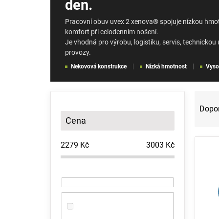
den.
Pracovní obuv uvex 2 xenova® spojuje nízkou hmo
komfort při celodenním nošení.
Je vhodná pro výrobu, logistiku, servis, technickou 
provozy.
Nekovová konstrukce
Nízká hmotnost
Vyso
P
Ř
o
a
Dopo
s
z
Cena
t
e
r
n
2279
Kč
3003
Kč
a
í
V
n
p
ý
n
r
p
í
o
i
p
d
s
a
u
p
n
k
r