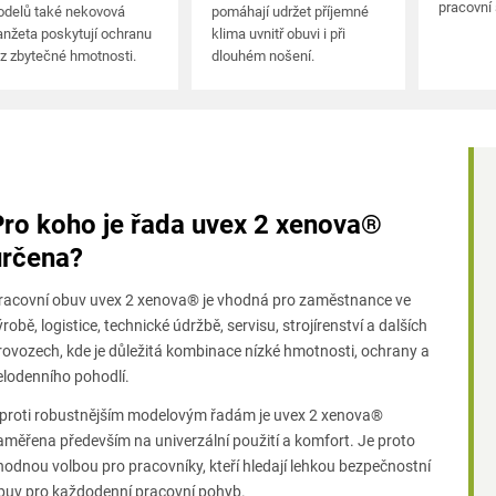
v
pracovní
delů také nekovová
pomáhají udržet příjemné
anžeta poskytují ochranu
klima uvnitř obuvi i při
ý
z zbytečné hmotnosti.
dlouhém nošení.
p
i
s
u
Pro koho je řada uvex 2 xenova®
určena?
racovní obuv uvex 2 xenova® je vhodná pro zaměstnance ve
ýrobě, logistice, technické údržbě, servisu, strojírenství a dalších
rovozech, kde je důležitá kombinace nízké hmotnosti, ochrany a
elodenního pohodlí.
proti robustnějším modelovým řadám je uvex 2 xenova®
aměřena především na univerzální použití a komfort. Je proto
hodnou volbou pro pracovníky, kteří hledají lehkou bezpečnostní
buv pro každodenní pracovní pohyb.