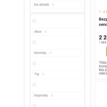
e
t
o
Na skladě
0
l
ů
d
1 - 2
u
k
Bezp
t
xen
ů
Akce
0
2 2
1 884
Novinka
0
Třída
Kompo
Bez p
mikro
Tip
0
Doprodej
0