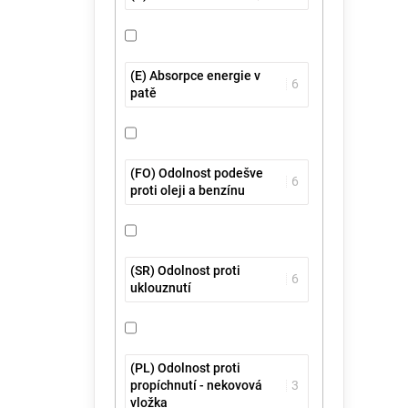
(E) Absorpce energie v
6
patě
(FO) Odolnost podešve
6
proti oleji a benzínu
(SR) Odolnost proti
6
uklouznutí
(PL) Odolnost proti
propíchnutí - nekovová
3
vložka