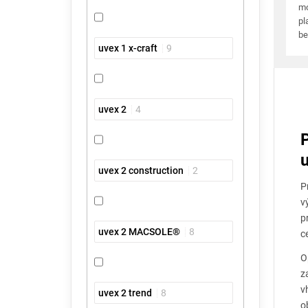
mo
pl
be
uvex 1 x-craft
9
uvex 2
4
uvex 2 construction
2
P
v
p
uvex 2 MACSOLE®
8
c
O
z
v
uvex 2 trend
8
o