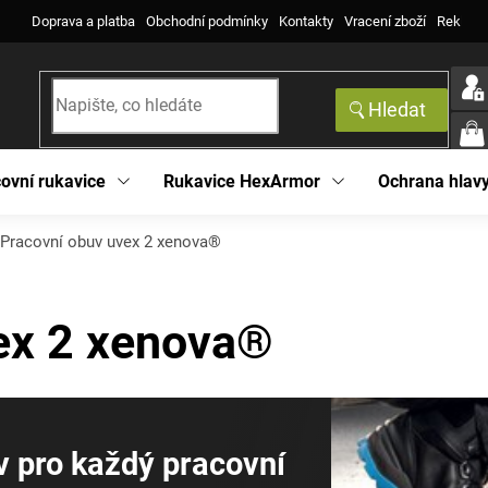
Doprava a platba
Obchodní podmínky
Kontakty
Vracení zboží
Reklama
Hledat
NÁK
KOŠ
ovní rukavice
Rukavice HexArmor
Ochrana hlav
Pracovní obuv uvex 2 xenova®
ex 2 xenova®
v pro každý pracovní