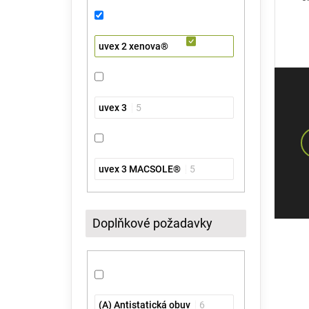
uvex 2 xenova®
uvex 3
5
uvex 3 MACSOLE®
5
Doplňkové požadavky
(A) Antistatická obuv
6