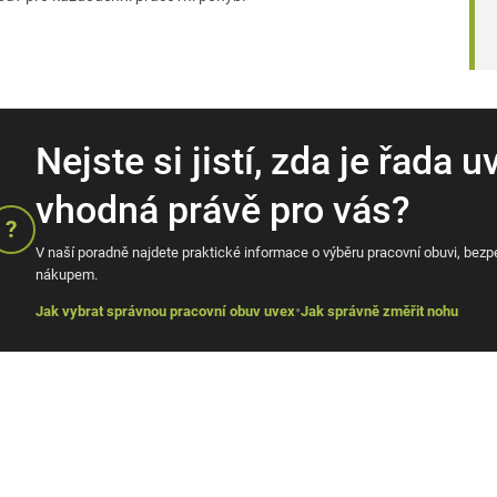
Nejste si jistí, zda je řada
vhodná právě pro vás?
?
V naší poradně najdete praktické informace o výběru pracovní obuvi, bezp
nákupem.
•
Jak vybrat správnou pracovní obuv uvex
Jak správně změřit nohu