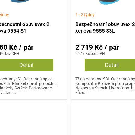
 týdny
1 - 2 týdny
ečnostní obuv uvex 2
Bezpečnostní obuv uvex 
ova 9554 S1
xenova 9555 S3L
80 Kč / pár
2 719 Kč / pár
 Kč bez DPH
2 247 Kč bez DPH
Detail
Detail
 ochrany: S1 Ochranná špice:
Třída ochrany: S3L Ochranná šp
zitní Planžeta proti propichu:
Kompozitní Planžeta proti propi
lanžety Svršek: Perforované
Nekovová Svršek: Hydrofobní h
vlákno...
kůže...