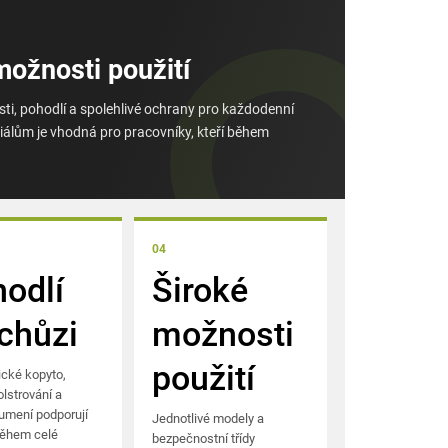
možnosti použití
i, pohodlí a spolehlivé ochrany pro každodenní
álům je vhodná pro pracovníky, kteří během
04
odlí
Široké
 chůzi
možnosti
použití
cké kopyto,
lstrování a
tlumení podporují
Jednotlivé modely a
během celé
bezpečnostní třídy