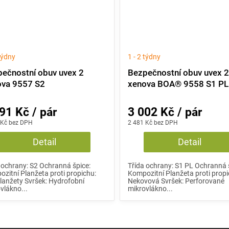
 týdny
1 - 2 týdny
ečnostní obuv uvex 2
Bezpečnostní obuv uvex 
ova 9557 S2
xenova BOA® 9558 S1 PL
91 Kč / pár
3 002 Kč / pár
 Kč bez DPH
2 481 Kč bez DPH
Detail
Detail
 ochrany: S2 Ochranná špice:
Třída ochrany: S1 PL Ochranná 
zitní Planžeta proti propichu:
Kompozitní Planžeta proti propi
lanžety Svršek: Hydrofobní
Nekovová Svršek: Perforované
vlákno...
mikrovlákno...
O