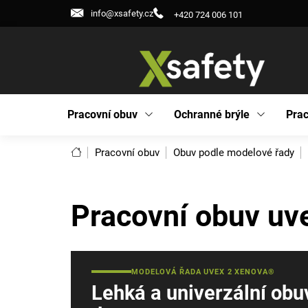
Přejít
info@xsafety.cz
+420 724 006 101
na
obsah
Pracovní obuv
Ochranné brýle
Prac
Domů
Pracovní obuv
Obuv podle modelové řady
Pracovní obuv uv
MODELOVÁ ŘADA UVEX 2 XENOVA®
Lehká a univerzální obu