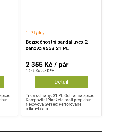
1 - 2 týdny
2
Bezpečnostní sandál uvex 2
xenova 9553 S1 PL
2 355 Kč / pár
1 946 Kč bez DPH
Detail
špice:
Třída ochrany: S1 PL Ochranná špice:
chu:
Kompozitní Planžeta proti propichu:
Nekovová Svršek: Perforované
mikrovlákno...