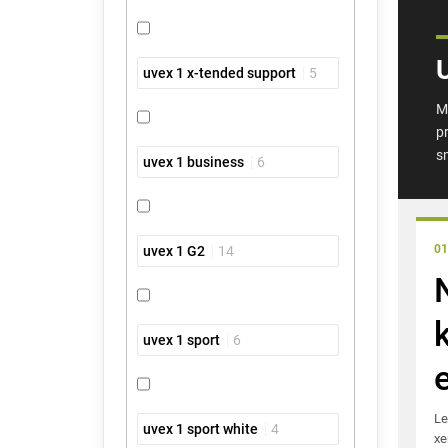
uvex 1 x-tended support
5
M
p
sm
uvex 1 business
6
01
uvex 1 G2
14
uvex 1 sport
6
Le
uvex 1 sport white
4
xe