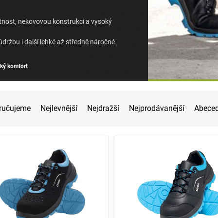
tnost, nekovovou konstrukci a vysoký
údržbu i další lehké až středně náročné
ký komfort
ručujeme
Nejlevnější
Nejdražší
Nejprodávanější
Abece