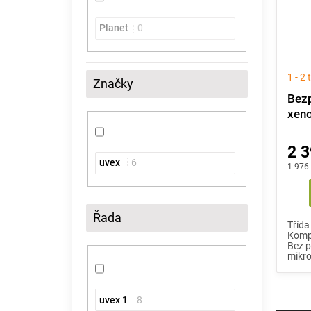
Planet
0
1 - 2
Značky
Bezp
xen
2 3
uvex
6
1 976
Řada
Třída
Kompo
Bez p
mikro
uvex 1
8