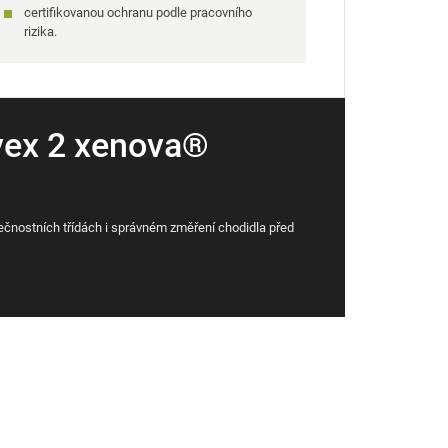
certifikovanou ochranu podle pracovního
rizika.
 uvex 2 xenova®
ečnostních třídách i správném změření chodidla před