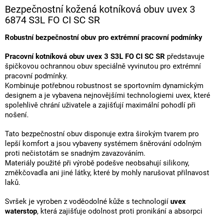
Bezpečnostní kožená kotníková obuv uvex 3
6874 S3L FO CI SC SR
Robustní bezpečnostní obuv pro extrémní pracovní podmínky
Pracovní kotníková obuv uvex 3 S3L FO CI SC SR
představuje
špičkovou ochrannou obuv speciálně vyvinutou pro extrémní
pracovní podmínky.
Kombinuje potřebnou robustnost se sportovním dynamickým
designem a je vybavena nejnovějšími technologiemi uvex, které
spolehlivě chrání uživatele a zajišťují maximální pohodlí při
nošení.
Tato bezpečnostní obuv disponuje extra širokým tvarem pro
lepší komfort a jsou vybaveny systémem šněrování odolným
proti nečistotám se snadným zavazováním.
Materiály použité při výrobě podešve neobsahují silikony,
změkčovadla ani jiné látky, které by mohly narušovat přilnavost
laků.
Svršek je vyroben z voděodolné kůže s technologií
uvex
waterstop
, která zajišťuje odolnost proti pronikání a absorpci