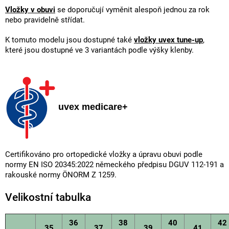
Vložky v obuvi
se doporučují vyměnit alespoň jednou za rok
nebo pravidelně střídat.
K tomuto modelu jsou dostupné také
vložky uvex tune-up
,
které jsou dostupné ve 3 variantách podle výšky klenby.
uvex medicare+
Certifikováno pro ortopedické vložky a úpravu obuvi podle
normy EN ISO 20345:2022 německého předpisu DGUV 112-191 a
rakouské normy ÖNORM Z 1259.
Velikostní tabulka
36
38
40
42
35
37
39
41