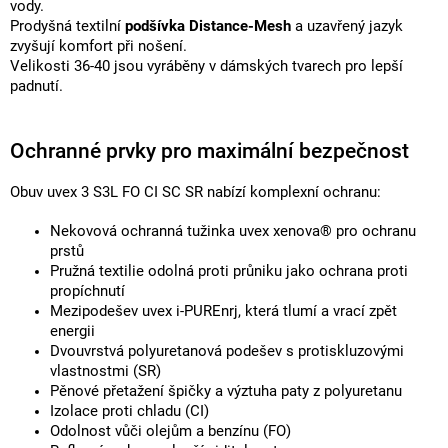
vody.
Prodyšná textilní
podšívka Distance-Mesh
a uzavřený jazyk
zvyšují komfort při nošení.
Velikosti 36-40 jsou vyráběny v dámských tvarech pro lepší
padnutí.
Ochranné prvky pro maximální bezpečnost
Obuv uvex 3 S3L FO CI SC SR nabízí komplexní ochranu:
Nekovová ochranná tužinka uvex xenova® pro ochranu
prstů
Pružná textilie odolná proti průniku jako ochrana proti
propíchnutí
Mezipodešev uvex i-PUREnrj, která tlumí a vrací zpět
energii
Dvouvrstvá polyuretanová podešev s protiskluzovými
vlastnostmi (SR)
Pěnové přetažení špičky a výztuha paty z polyuretanu
Izolace proti chladu (CI)
Odolnost vůči olejům a benzínu (FO)