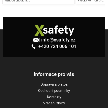
klenbou chodidla....
vysoký komfort při...
Z
á
info
@
xsafety.cz
p
+420 724 006 101
a
t
í
Informace pro vás
Doprava a platba
Obchodní podmínky
Kontakty
Vracení zboží