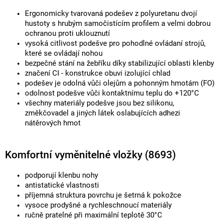
Ergonomicky tvarovaná podešev z polyuretanu dvojí
hustoty s hrubým samočistícím profilem a velmi dobrou
ochranou proti uklouznutí
vysoká citlivost podešve pro pohodlné ovládaní strojů,
které se ovládají nohou
bezpečné stání na žebříku díky stabilizující oblasti klenby
značení CI - konstrukce obuvi izolující chlad
podešev je odolná vůči olejům a pohonným hmotám (FO)
odolnost podešve vůči kontaktnímu teplu do +120°C
všechny materiály podešve jsou bez silikonu,
změkčovadel a jiných látek oslabujících adhezi
nátěrových hmot
Komfortní vyměnitelné vložky (8693)
podporují klenbu nohy
antistatické vlastnosti
příjemná struktura povrchu je šetrná k pokožce
vysoce prodyšné a rychleschnoucí materiály
ručně pratelné při maximální teplotě 30°C