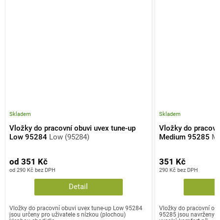
Skladem
Skladem
Vložky do pracovní obuvi uvex tune-up
Vložky do pracovn
Low 95284
Low (95284)
Medium 95285
Me
od 351 Kč
351 Kč
od 290 Kč bez DPH
290 Kč bez DPH
Detail
Vložky do pracovní obuvi uvex tune-up Low 95284
Vložky do pracovní ob
jsou určeny pro uživatele s nízkou (plochou)
95285 jsou navrženy pro