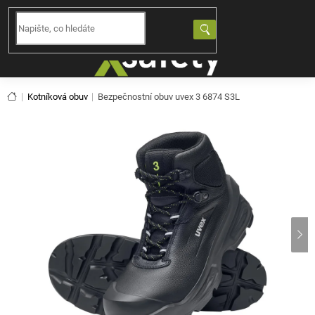
Přejít
na
NÁKUPNÍ
obsah
KOŠÍK
Domů
Kotníková obuv
Bezpečnostní obuv uvex 3 6874 S3L