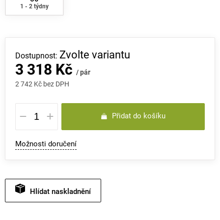
1 - 2 týdny
Zvolte variantu
3 318 Kč
/ pár
2 742 Kč bez DPH
Měrná
Přidat do košíku
cena:
Možnosti doručení
Hlídat