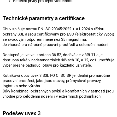
Reflexní prvky pro lepší viditelnost
Technické parametry a certifikace
Obuv splňuje normu EN ISO 20345:2022 + A1:2024 s třídou
ochrany S3L a jsou certifikovány pro ESD (elektrostatický výboj)
se svodovým odporem méně než 35 megaohmů.
Je vhodná pro náročné pracovní prostředí a celoroční nošení.
Dostupná je ve velikostech 36-52, dodává se v šíři 11 a je
dostupná také v nadstandardních šířkách 10, a 12, což umožňuje
výběr přesně padnoucí obuvi pro každého uživatele.
Kotníková obuv uvex 3 S3L FO CI SC SR je ideální pro náročné
pracovní prostředí, jako jsou stavby, průmyslové provozy,
logistika nebo výroba.
Díky kombinaci ochranných prvků a komfortních vlastností jsou
vhodné pro celodenní nošení i v extrémních podmínkách.
Podešev uvex 3