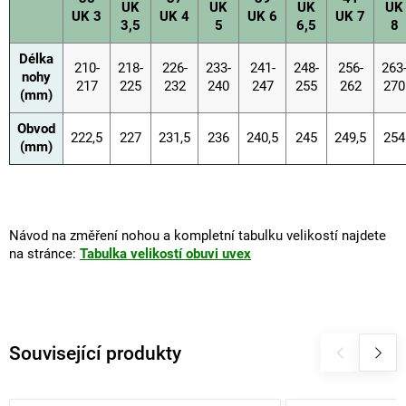
UK
UK
UK
UK
UK 3
UK 4
UK 6
UK 7
3,5
5
6,5
8
Délka
210-
218-
226-
233-
241-
248-
256-
263
nohy
217
225
232
240
247
255
262
270
(mm)
Obvod
222,5
227
231,5
236
240,5
245
249,5
254
(mm)
Návod na změření nohou a kompletní tabulku velikostí najdete
na stránce:
Tabulka velikostí obuvi uvex
Související produkty