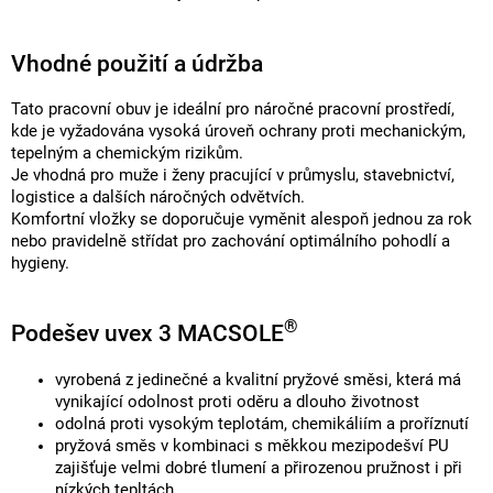
Vhodné použití a údržba
Tato pracovní obuv je ideální pro náročné pracovní prostředí,
kde je vyžadována vysoká úroveň ochrany proti mechanickým,
tepelným a chemickým rizikům.
Je vhodná pro muže i ženy pracující v průmyslu, stavebnictví,
logistice a dalších náročných odvětvích.
Komfortní vložky se doporučuje vyměnit alespoň jednou za rok
nebo pravidelně střídat pro zachování optimálního pohodlí a
hygieny.
®
Podešev uvex 3 MACSOLE
vyrobená z jedinečné a kvalitní pryžové směsi, která má
vynikající odolnost proti oděru a dlouho životnost
odolná proti vysokým teplotám, chemikáliím a proříznutí
pryžová směs v kombinaci s měkkou mezipodešví PU
zajišťuje velmi dobré tlumení a přirozenou pružnost i při
nízkých tepltách