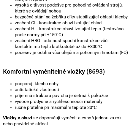
vysoká citlivost podešve pro pohodlné ovládaní strojů,
které se ovládají nohou
bezpečné stání na žebříku díky stabilizující oblasti klenby
značení CI - konstrukce obuvi izolující chlad
značení HI - konstrukce obuvi izolující teplo (testováno
podle normy při +150°C)
značení HRO - odolnost spodní konstrukce vůči
kontaktnímu teplu krátkodobě až do +300°C
podešev je odolná vůči olejům a pohonným hmotám (FO)
Komfortní vyměnitelné vložky (8693)
podporují klenbu nohy
antistatické vlastnosti
příjemná struktura povrchu je šetrná k pokožce
vysoce prodyšné a rychleschnoucí materiály
ručně pratelné při maximální teplotě 30°C
Vložky v obuvi
se doporučují vyměnit alespoň jednou za rok
nebo pravidelně střídat.