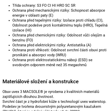
Třída ochrany: S3 FO CI HI HRO SC SR
Ochrana před mechanickými riziky: Schopnost absorpce
energie v oblasti paty (E)
Ochrana před tepelnými riziky: Izolace proti chladu (CI),
Odolnost podešve proti kontaktnímu teplu (HRO), Tepelná
izolace (HI)
Ochrana před chemickými riziky: Odolnost vůči olejům a
benzínu (FO)
Ochrana před elektrickými riziky: Antistatika (A)
Ochrana proti vlhkosti: Odolnost svrchní části obuvi proti
pronikání a absorpci vody (WRU)
Ochrana proti elektrostatickému náboji (ESD) se
svodovým odporem méně než 35 megaohmů
Materiálové složení a konstrukce
Obuv uvex 3 MACSOLE® je vyrobena z kvalitních materiálů
zajišťujících dlouhou životnost.
Svrchní část je z hydrofobní kůže s technologií uvex waterstop.
Podešev je tvořena dvouvrstvým polyuretanovým kaučukem