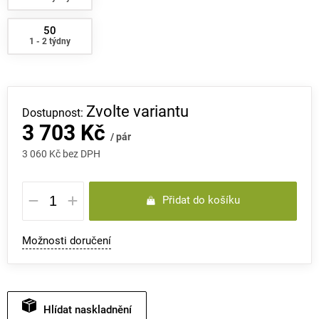
50
1 - 2 týdny
Zvolte variantu
3 703 Kč
/ pár
3 060 Kč bez DPH
Měrná
Přidat do košíku
cena:
Možnosti doručení
Hlídat