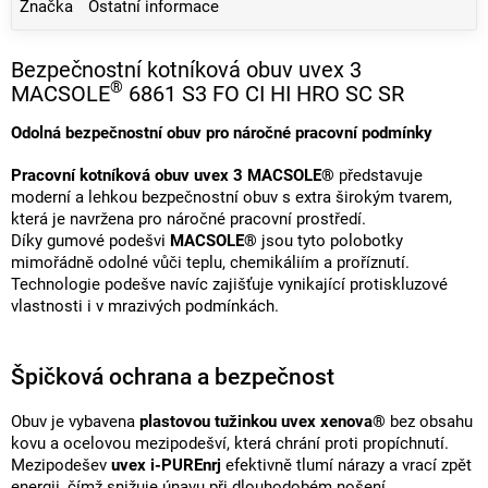
Značka
Ostatní informace
Bezpečnostní kotníková obuv uvex 3
®
MACSOLE
6861 S3 FO CI HI HRO SC SR
Odolná bezpečnostní obuv pro náročné pracovní podmínky
Pracovní kotníková obuv uvex 3 MACSOLE®
představuje
moderní a lehkou bezpečnostní obuv s extra širokým tvarem,
která je navržena pro náročné pracovní prostředí.
Díky gumové podešvi
MACSOLE®
jsou tyto polobotky
mimořádně odolné vůči teplu, chemikáliím a proříznutí.
Technologie podešve navíc zajišťuje vynikající protiskluzové
vlastnosti i v mrazivých podmínkách.
Špičková ochrana a bezpečnost
Obuv je vybavena
plastovou tužinkou uvex xenova®
bez obsahu
kovu a ocelovou mezipodešví, která chrání proti propíchnutí.
Mezipodešev
uvex i-PUREnrj
efektivně tlumí nárazy a vrací zpět
energii, čímž snižuje únavu při dlouhodobém nošení.