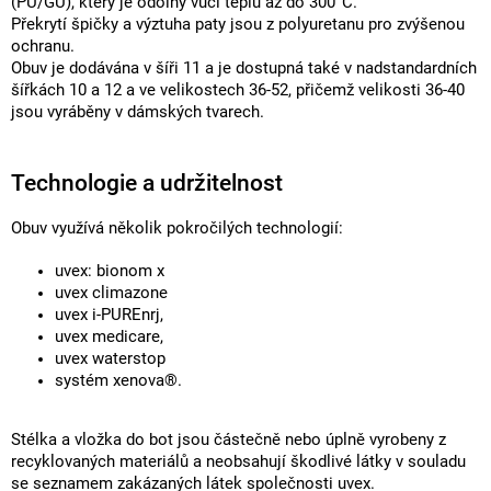
(PU/GU), který je odolný vůči teplu až do 300°C.
Překrytí špičky a výztuha paty jsou z polyuretanu pro zvýšenou
ochranu.
Obuv je dodávána v šíři 11 a je dostupná také v nadstandardních
šířkách 10 a 12 a ve velikostech 36-52, přičemž velikosti 36-40
jsou vyráběny v dámských tvarech.
Technologie a udržitelnost
Obuv využívá několik pokročilých technologií:
uvex: bionom x
uvex climazone
uvex i-PUREnrj,
uvex medicare,
uvex waterstop
systém xenova®.
Stélka a vložka do bot jsou částečně nebo úplně vyrobeny z
recyklovaných materiálů a neobsahují škodlivé látky v souladu
se seznamem zakázaných látek společnosti uvex.