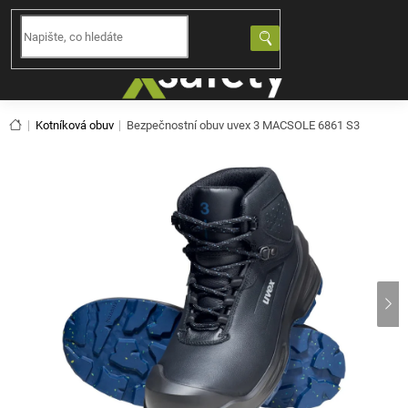
Přejít
na
NÁKUPNÍ
obsah
KOŠÍK
Domů
Kotníková obuv
Bezpečnostní obuv uvex 3 MACSOLE 6861 S3