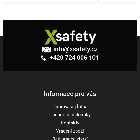
Z
á
info
@
xsafety.cz
p
+420 724 006 101
a
t
í
Informace pro vás
Doprava a platba
Obchodní podmínky
Kontakty
Vracení zboží
Reklamace zboží