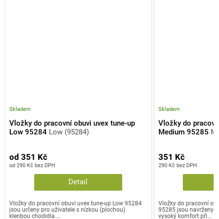
Skladem
Skladem
Vložky do pracovní obuvi uvex tune-up
Vložky do pracovn
Low 95284
Low (95284)
Medium 95285
Me
od 351 Kč
351 Kč
od 290 Kč bez DPH
290 Kč bez DPH
Detail
Vložky do pracovní obuvi uvex tune-up Low 95284
Vložky do pracovní ob
jsou určeny pro uživatele s nízkou (plochou)
95285 jsou navrženy pro
klenbou chodidla....
vysoký komfort při...