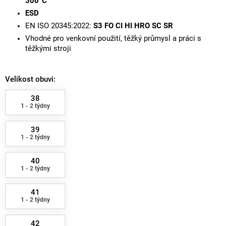
300°C
ESD
EN ISO 20345:2022:
S3 FO CI HI HRO SC SR
Vhodné pro venkovní použití, těžký průmysl a práci s
těžkými stroji
Velikost obuvi:
38
1 - 2 týdny
39
1 - 2 týdny
40
1 - 2 týdny
41
1 - 2 týdny
42