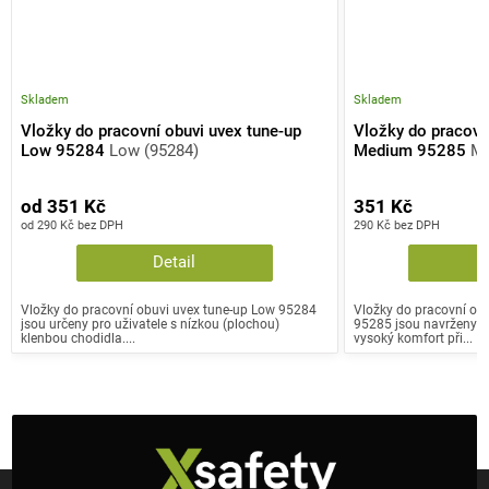
Skladem
Skladem
Vložky do pracovní obuvi uvex tune-up
Vložky do pracovn
Low 95284
Low (95284)
Medium 95285
Me
od 351 Kč
351 Kč
od 290 Kč bez DPH
290 Kč bez DPH
Detail
Vložky do pracovní obuvi uvex tune-up Low 95284
Vložky do pracovní ob
jsou určeny pro uživatele s nízkou (plochou)
95285 jsou navrženy pro
klenbou chodidla....
vysoký komfort při...
Z