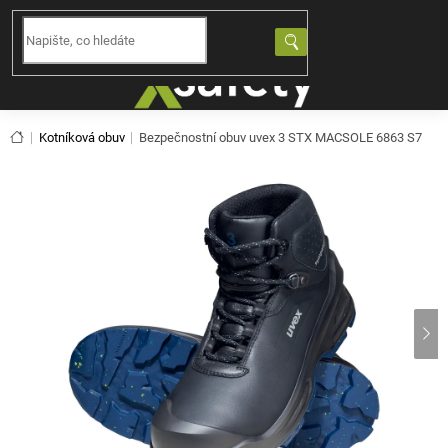
Přejít
na
NÁKUPNÍ
obsah
KOŠÍK
Domů
Kotníková obuv
Bezpečnostní obuv uvex 3 STX MACSOLE 6863 S7