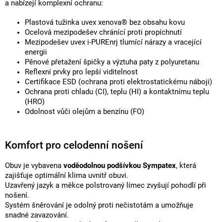
a nabízejí komplexní ochranu:
Plastová tužinka uvex xenova® bez obsahu kovu
Ocelová mezipodešev chránící proti propíchnutí
Mezipodešev uvex i-PUREnrj tlumící nárazy a vracející
energii
Pěnové přetažení špičky a výztuha paty z polyuretanu
Reflexní prvky pro lepší viditelnost
Certifikace ESD (ochrana proti elektrostatickému náboji)
Ochrana proti chladu (CI), teplu (HI) a kontaktnímu teplu
(HRO)
Odolnost vůči olejům a benzínu (FO)
Komfort pro celodenní nošení
Obuv je vybavena
voděodolnou podšívkou Sympatex
, která
zajišťuje optimální klima uvnitř obuvi.
Uzavřený jazyk a měkce polstrovaný límec zvyšují pohodlí při
nošení.
Systém šněrování je odolný proti nečistotám a umožňuje
snadné zavazování.