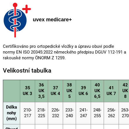
uvex medicare+
Certifikováno pro ortopedické vložky a úpravu obuvi podle
normy EN ISO 20345:2022 německého předpisu DGUV 112-191 a
rakouské normy ÖNORM Z 1259.
Velikostní tabulka
36
38
40
42
35
37
39
41
UK
UK
UK
UK
UK 3
UK 4
UK 6
UK 7
3,5
5
6,5
8
Délka
210-
218-
226-
233-
241-
248-
256-
263
nohy
217
225
232
240
247
255
262
270
(mm)