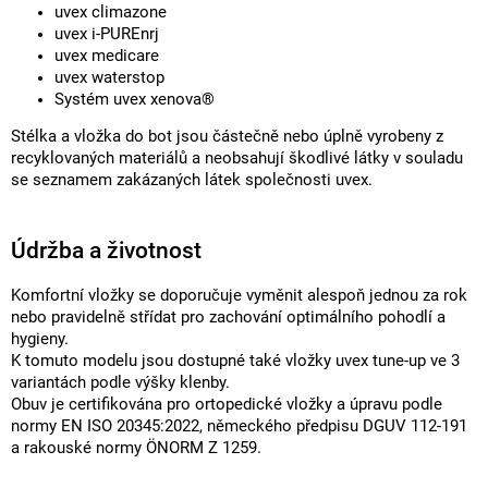
uvex climazone
uvex i-PUREnrj
uvex medicare
uvex waterstop
Systém uvex xenova®
Stélka a vložka do bot jsou částečně nebo úplně vyrobeny z
recyklovaných materiálů a neobsahují škodlivé látky v souladu
se seznamem zakázaných látek společnosti uvex.
Údržba a životnost
Komfortní vložky se doporučuje vyměnit alespoň jednou za rok
nebo pravidelně střídat pro zachování optimálního pohodlí a
hygieny.
K tomuto modelu jsou dostupné také vložky uvex tune-up ve 3
variantách podle výšky klenby.
Obuv je certifikována pro ortopedické vložky a úpravu podle
normy EN ISO 20345:2022, německého předpisu DGUV 112-191
a rakouské normy ÖNORM Z 1259.