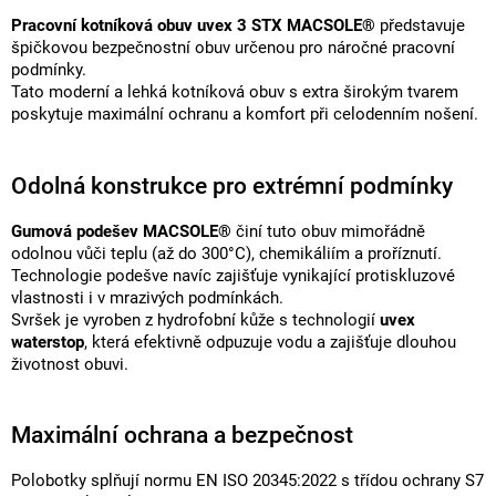
Pracovní kotníková obuv uvex 3 STX MACSOLE®
představuje
špičkovou bezpečnostní obuv určenou pro náročné pracovní
podmínky.
Tato moderní a lehká kotníková obuv s extra širokým tvarem
poskytuje maximální ochranu a komfort při celodenním nošení.
Odolná konstrukce pro extrémní podmínky
Gumová podešev MACSOLE®
činí tuto obuv mimořádně
odolnou vůči teplu (až do 300°C), chemikáliím a proříznutí.
Technologie podešve navíc zajišťuje vynikající protiskluzové
vlastnosti i v mrazivých podmínkách.
Svršek je vyroben z hydrofobní kůže s technologií
uvex
waterstop
, která efektivně odpuzuje vodu a zajišťuje dlouhou
životnost obuvi.
Maximální ochrana a bezpečnost
Polobotky splňují normu EN ISO 20345:2022 s třídou ochrany S7