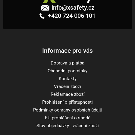
á
info
@
xsafety.cz
p
+420 724 006 101
a
t
í
Informace pro vás
Doprava a platba
Obchodní podmínky
Kontakty
Vracení zboží
Reklamace zboží
Prohlášení o přístupnosti
Podmínky ochrany osobních údajů
EU prohlášení o shodě
Stav objednávky - vrácení zboží