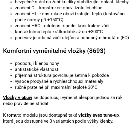
bezpečné stání na žebříku díky stabilizující oblasti klenby
značení CI - konstrukce obuvi izolující chlad
značení HI - konstrukce obuvi izolující teplo (testováno
podle normy při +150°C)
značení HRO - odolnost spodní konstrukce vůči
kontaktnímu teplu krátkodobě až do +300°C
podešev je odolná vůči olejům a pohonným hmotám (FO)
Komfortní vyměnitelné vložky (8693)
podporují klenbu nohy
antistatické vlastnosti
příjemná struktura povrchu je šetrná k pokožce
vysoce prodyšné a rychleschnoucí materiály
ručně pratelné při maximální teplotě 30°C
Vložky v obuvi
se doporučují vyměnit alespoň jednou za rok
nebo pravidelně střídat.
K tomuto modelu jsou dostupné také
vložky uvex tune-up
,
které jsou dostupné ve 3 variantách podle výšky klenby.