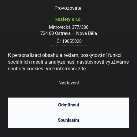
Provozovatel
xsafety s.r.o.
Mitrovická 377/306
724 00 Ostrava – Nová Bělá
IČ: 19855028
DIČ: CZ19855028
K personalizaci obsahu a reklam, poskytování funkcí
sociálních médií a analýze naší návštěvnosti využíváme
soubory cookies. Více informací
zde
.
Dioptrické ochranné brýle
Nastavení
Odmítnout
Copyright 2026
xsafety.cz
. Všechna práva vyhrazena.
Upravit nastavení
Souhlasím
cookies
Vytvořil Shoptet
&
Jakub Grác