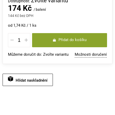
Zvolte variantu
174 Kč
/ balení
144 Kč bez DPH
Měrná
od 1,74 Kč / 1 ks
cena:
Přidat do košíku
Můžeme doručit do:
Zvolte variantu
Možnosti doručení
Hlídat