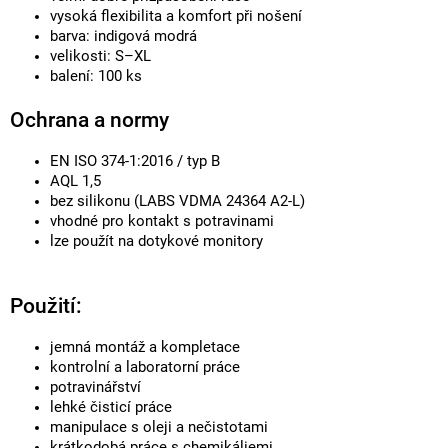
vysoká flexibilita a komfort při nošení
barva: indigová modrá
velikosti: S–XL
balení: 100 ks
Ochrana a normy
EN ISO 374-1:2016 / typ B
AQL 1,5
bez silikonu (LABS VDMA 24364 A2-L)
vhodné pro kontakt s potravinami
lze použít na dotykové monitory
Použití:
jemná montáž a kompletace
kontrolní a laboratorní práce
potravinářství
lehké čisticí práce
manipulace s oleji a nečistotami
krátkodobá práce s chemikáliemi