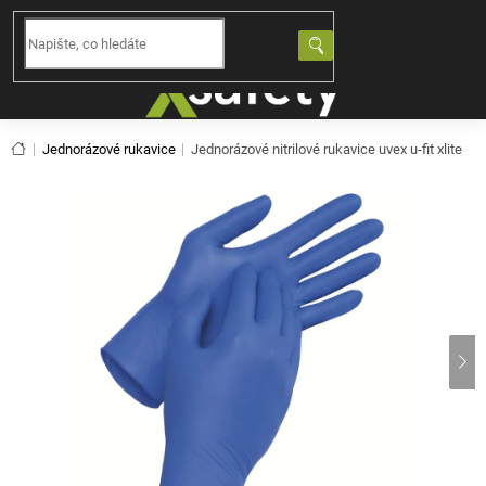
Přejít
na
NÁKUPNÍ
obsah
KOŠÍK
Domů
Jednorázové rukavice
Jednorázové nitrilové rukavice uvex u-fit xlite