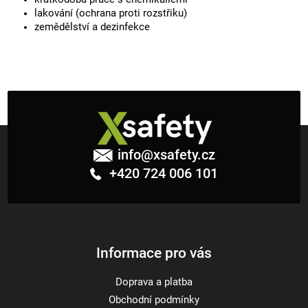
lakování (ochrana proti rozstřiku)
zemědělství a dezinfekce
Z
á
info
@
xsafety.cz
p
+420 724 006 101
a
t
í
Informace pro vás
Doprava a platba
Obchodní podmínky