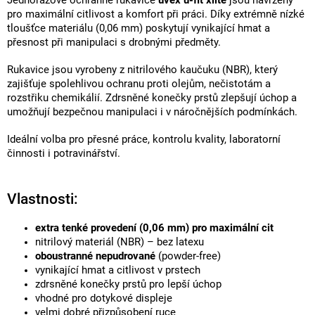
Jednorázové ochranné rukavice
uvex u-fit xlite
jsou navrženy
pro maximální citlivost a komfort při práci. Díky extrémně nízké
tloušťce materiálu (0,06 mm) poskytují vynikající hmat a
přesnost při manipulaci s drobnými předměty.
Rukavice jsou vyrobeny z nitrilového kaučuku (NBR), který
zajišťuje spolehlivou ochranu proti olejům, nečistotám a
rozstřiku chemikálií. Zdrsněné konečky prstů zlepšují úchop a
umožňují bezpečnou manipulaci i v náročnějších podmínkách.
Ideální volba pro přesné práce, kontrolu kvality, laboratorní
činnosti i potravinářství.
Vlastnosti:
extra tenké provedení (0,06 mm) pro maximální cit
nitrilový materiál (NBR) – bez latexu
oboustranné nepudrované
(powder-free)
vynikající hmat a citlivost v prstech
zdrsněné konečky prstů pro lepší úchop
vhodné pro dotykové displeje
velmi dobré přizpůsobení ruce