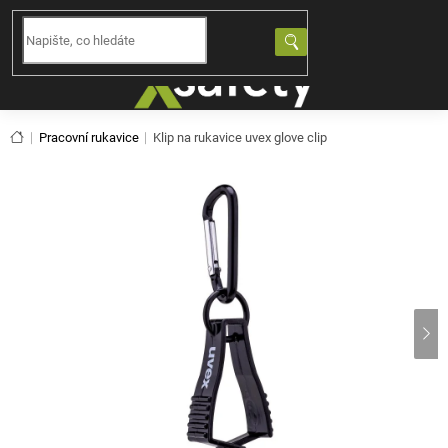
Přejít
na
NÁKUPNÍ
obsah
KOŠÍK
Domů
Pracovní rukavice
Klip na rukavice uvex glove clip