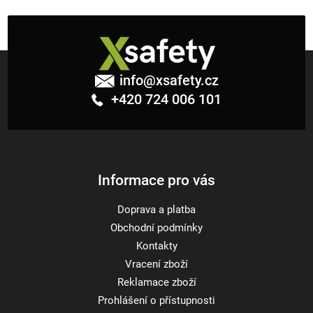
Z
á
info
@
xsafety.cz
p
+420 724 006 101
a
t
í
Informace pro vás
Doprava a platba
Obchodní podmínky
Kontakty
Vracení zboží
Reklamace zboží
Prohlášení o přístupnosti