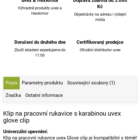
uvex & HexArmor
Doprava zdarma od 3.000
Kč
Výhradně produkty uvex a
HexArmor
Objednávky na adresu i výdejní
místa
Doručení do druhého dne
Certifikovaný prodejce
Zboží skladem expedujeme do
Oficiální distributor uvex
11:00
Popis
Parametry produktu
Související soubory (1)
Značka
Ostatní informace
Klip na pracovní rukavice s karabinou uvex
glove clip
Univerzální upevnění:
Klip na pracovní rukavice uvex Glove clip je kompatibilní s téměř