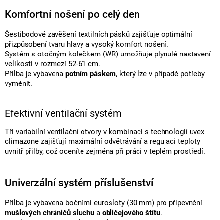
Komfortní nošení po celý den
Šestibodové zavěšení textilních pásků zajišťuje optimální
přizpůsobení tvaru hlavy a vysoký komfort nošení.
Systém s otočným kolečkem (WR) umožňuje plynulé nastavení
velikosti v rozmezí 52-61 cm.
Přilba je vybavena
potním páskem
, který lze v případě potřeby
vyměnit.
Efektivní ventilační systém
Tři variabilní ventilační otvory v kombinaci s technologií uvex
climazone zajišťují maximální odvětrávání a regulaci teploty
uvnitř přilby, což oceníte zejména při práci v teplém prostředí.
Univerzální systém příslušenství
Přilba je vybavena bočními eurosloty (30 mm) pro připevnění
mušlových chráničů sluchu
a
obličejového štítu
.