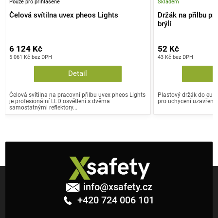
Pouze pro přihlášené
Skladem
Čelová svítilna uvex pheos Lights
Držák na přilbu pr
brýlí
6 124 Kč
52 Kč
5 061 Kč bez DPH
43 Kč bez DPH
Detail
Čelová svítilna na pracovní přilbu uvex pheos Lights
Plastový držák do euro
je profesionální LED osvětlení s dvěma
pro uchycení uzavřenýc
samostatnými reflektory...
Z
á
info
@
xsafety.cz
p
+420 724 006 101
a
t