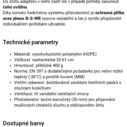
Do slotu adaptéru v čelní části lze v případě potřeby zasunout
čelní svítilnu
.
Díky tomuto funkčnímu systému příslušenství je
ochranná přilba
uvex pheos B-S-WR
vysoce variabilní a lze ji rychle přizpůsobit
individuálním potřebám uživatele.
Technické parametry
Materiál: vysokohustotní polyetylen (HDPE)
Velikost: nastavitelná 52-61 cm
Hmotnost: přibližně 400 g
Norma: EN 397 s dodatečnými požadavky pro velmi nízké
teploty (-30°C) a postřik kovem (MM)
Vnitřní vybavení: šestibodové zavěšení textilních pásků s
otočným kolečkem
Ventilace: tři variabilní ventilační otvory
Příslušenství: boční eurosloty (30 mm) pro připevnění
mušlových chráničů sluchu a obličejového štítu
Dostupné barvy