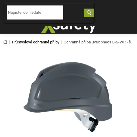
Přejít
na
NÁKUPNÍ
obsah
KOŠÍK
Domů
Průmyslové ochranné přilby
Ochranná přilba uvex pheos B-S-WR - šedá