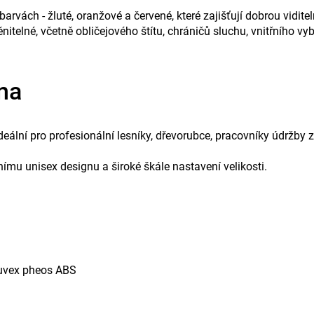
arvách - žluté, oranžové a červené, které zajišťují dobrou viditel
lné, včetně obličejového štítu, chráničů sluchu, vnitřního vy
ena
deální pro profesionální lesníky, dřevorubce, pracovníky údržby z
ímu unisex designu a široké škále nastavení velikosti.
y uvex pheos ABS