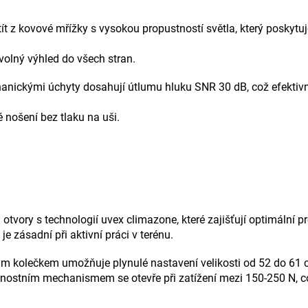
ít z kovové mřížky s vysokou propustností světla, který poskytu
volný výhled do všech stran.
nickými úchyty dosahují útlumu hluku SNR 30 dB, což efektivně
nošení bez tlaku na uši.
i otvory s technologií uvex climazone, které zajišťují optimální 
je zásadní při aktivní práci v terénu.
m kolečkem umožňuje plynulé nastavení velikosti od 52 do 61 
stním mechanismem se otevře při zatížení mezi 150-250 N, což 