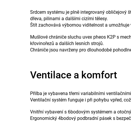
Srdcem systému je plně integrovaný obličejový št
dřeva, pilinami a dalšími cizími tělesy.
Štít zachovává výbornou viditelnost a umožňuje 
Mušlové chrániče sluchu uvex pheos K2P s mecha
křovinořezů a dalších lesních strojů.
Chrániče jsou navrženy pro dlouhodobé pohodlné 
Ventilace a komfort
Přilba je vybavena třemi variabilními ventilačním
Ventilační systém funguje i při pohybu vpřed, což 
Vnitřní vybavení s 6bodovým systémem a otočný
Ergonomický 4bodový podbradní pásek s bezpečno