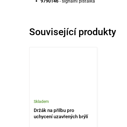
9790146
- signální píšťalka
Související produkty
Skladem
Držák na přilbu pro
uchycení uzavřených brýlí