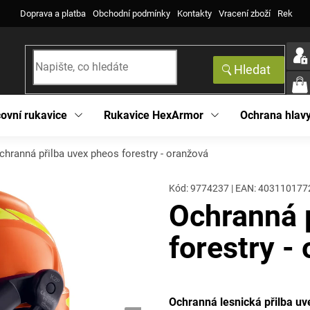
Doprava a platba
Obchodní podmínky
Kontakty
Vracení zboží
Reklama
Hledat
NÁK
KOŠ
ovní rukavice
Rukavice HexArmor
Ochrana hlav
chranná přilba uvex pheos forestry - oranžová
Kód:
9774237
|
EAN
:
403110177
Ochranná 
forestry -
Ochranná lesnická přilba uv