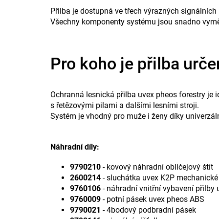
Přilba je dostupná ve třech výrazných signálních b
Všechny komponenty systému jsou snadno vyměnite
Pro koho je přilba urč
Ochranná lesnická přilba uvex pheos forestry je i
s řetězovými pilami a dalšími lesními stroji.
Systém je vhodný pro muže i ženy díky univerzáln
Náhradní díly:
9790210
- kovový náhradní obličejový štít
2600214
- sluchátka uvex K2P mechanické
9760106
- náhradní vnitřní vybavení přilb
9760009
- potní pásek uvex pheos ABS
9790021
- 4bodový podbradní pásek