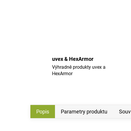
uvex & HexArmor
Výhradně produkty uvex a
HexArmor
Popis
Parametry produktu
Souvi