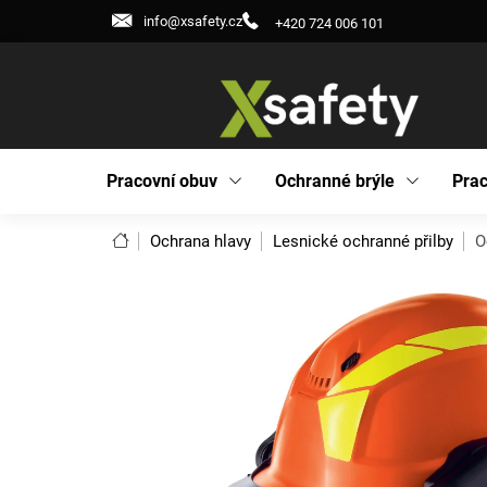
Přejít
info@xsafety.cz
+420 724 006 101
na
obsah
Pracovní obuv
Ochranné brýle
Prac
Domů
Ochrana hlavy
Lesnické ochranné přilby
O