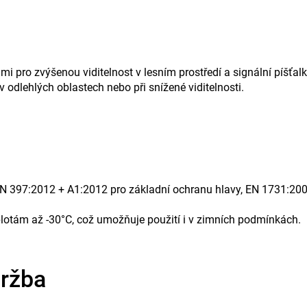
mi pro zvýšenou viditelnost v lesním prostředí a signální píšťal
v odlehlých oblastech nebo při snížené viditelnosti.
N 397:2012 + A1:2012 pro základní ochranu hlavy, EN 1731:2006
eplotám až -30°C, což umožňuje použití i v zimních podmínkách.
držba