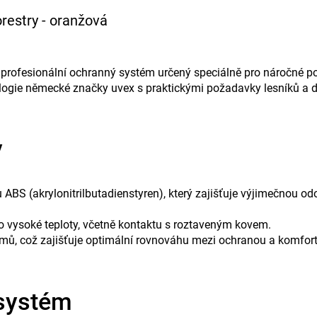
restry - oranžová
 profesionální ochranný systém určený speciálně pro náročné po
logie německé značky uvex s praktickými požadavky lesníků a 
y
 ABS (akrylonitrilbutadienstyren), který zajišťuje výjimečnou 
o vysoké teploty, včetně kontaktu s roztaveným kovem.
amů, což zajišťuje optimální rovnováhu mezi ochranou a komfor
 systém