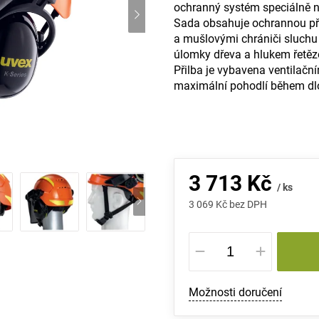
ochranný systém speciálně na
Sada obsahuje ochrannou př
a mušlovými chrániči sluchu 
úlomky dřeva a hlukem řetězo
Přilba je vybavena ventila
maximální pohodlí během dl
3 713 Kč
/ ks
3 069 Kč bez DPH
Měrná
cena:
Možnosti doručení