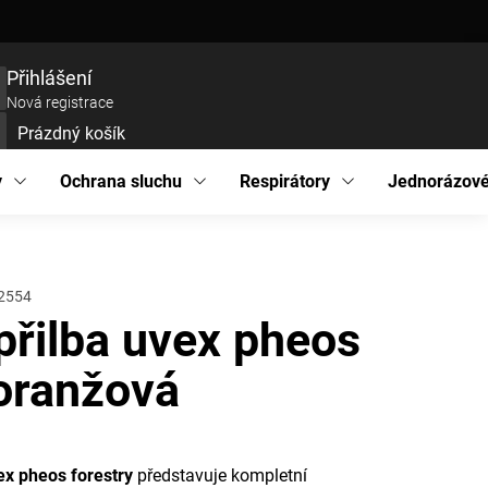
ce zboží
Prohlášení o přístupnosti
Podmínky ochrany osobních údajů
EU pro
Přihlášení
Nová registrace
Prázdný košík
UPNÍ
ÍK
y
Ochrana sluchu
Respirátory
Jednorázové
2554
přilba uvex pheos
 oranžová
ex pheos forestry
představuje kompletní