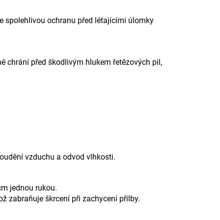
je spolehlivou ochranu před létajícími úlomky
 chrání před škodlivým hlukem řetězových pil,
proudění vzduchu a odvod vlhkosti.
cm jednou rukou.
zabraňuje škrcení při zachycení přilby.