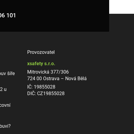
06 101
Provozovatel
xsafety s.r.o.
Mitrovická 377/306
uv šíře
724 00 Ostrava – Nová Bělá
IČ: 19855028
12 u
DIČ: CZ19855028
covní
buvi?