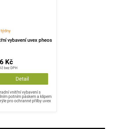
2 týdny
třní vybavení uvex pheos
6 Kč
Kč bez DPH
Detail
adní vnitřní vybavení s
ilním potním páskem a klipem
rýle pro ochranné přilby uvex