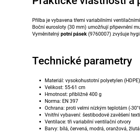
Praktické vlastnosti a 
Přilba je vybavena třemi variabilními ventilační
Boční eurosloty (30 mm) umožňují připevnění muš
Vyměnitelný
potní pásek
(9760007) zvyšuje hygie
Technické parametry
Materiál: vysokohustotní polyetylen (HDPE
Velikost: 55-61 cm
Hmotnost: přibližně 400 g
Norma: EN 397
Ochrana: proti velmi nízkým teplotám (-30
Vnitřní vybavení: šestibodové zavěšení tex
Ventilace: tři variabilní ventilační otvory
Barvy: bílá, červená, modrá, oranžová, žlutá