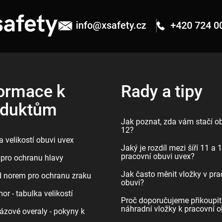
info
@
xsafety.cz
+420 724 0
ormace k
Rady a tipy
oduktům
Jak poznat, zda vám stačí ob
12?
 velikostí obuvi uvex
Jaký je rozdíl mezi šíří 11 a 
pracovní obuvi uvex?
pro ochranu hlavy
Jak často měnit vložky v pra
d norem pro ochranu zraku
obuvi?
r - tabulka velikostí
Proč doporučujeme přikoupit
náhradní vložky k pracovní o
ázové overaly - pokyny k