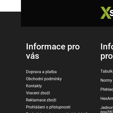
Z
á
p
a
t
í
Informace pro
Inf
vás
pr
Tabulka
Doprava a platba
Obchodní podmínky
Normy 
Kontakty
Přehle
Vracení zboží
HexArmo
Reklamace zboží
Prohlášení o přístupnosti
Jednor
použití