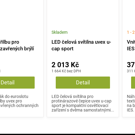
Skladem
1 - 
řilbu pro
LED čelová svítilna uvex u-
Vni
zavřených brýlí
cap sport
IES
2 013 Kč
37
H
1 664 Kč bez DPH
311 
Detail
Detail
ák do euroslotu
LED čelová svítilna pro
Náhr
lby uvex pro
protinárazové čepice uvex u-cap
text
avřených ochranných
sport je kompaktní osvětlovací
na b
zařízení s dvěma samostatnými...
IES.