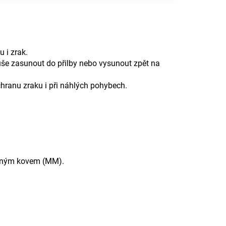
 i zrak.
še zasunout do přilby nebo vysunout zpět na
chranu zraku i při náhlých pohybech.
aveným kovem (MM).