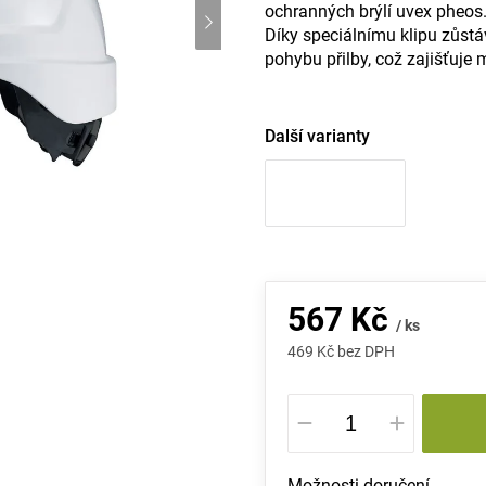
ochranných brýlí uvex pheos
Díky speciálnímu klipu zůstáv
pohybu přilby, což zajišťuje 
Další varianty
567 Kč
/ ks
469 Kč bez DPH
Měrná
cena:
Možnosti doručení