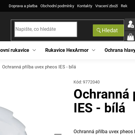
Doprava a platba
Obchodní podmínky
Kontakty
Vracení zboží
Reklama
Hledat
NÁK
KOŠ
ovní rukavice
Rukavice HexArmor
Ochrana hlav
Ochranná přilba uvex pheos IES - bílá
Kód:
9772040
Ochranná 
IES - bílá
Ochranná přilba uvex pheos I