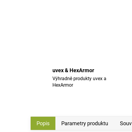
uvex & HexArmor
Výhradně produkty uvex a
HexArmor
Popis
Parametry produktu
Souvi