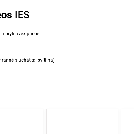
eos IES
h brýlí uvex pheos
hranné sluchátka, svítilna)