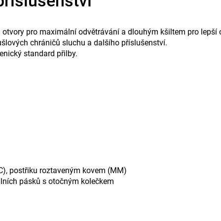
příslušenství
mi otvory pro maximální odvětrávání a dlouhým kšiltem pro lepší 
lových chráničů sluchu a dalšího příslušenství.
nický standard přilby.
)
°C), postřiku roztaveným kovem (MM)
tilních pásků s otočným kolečkem