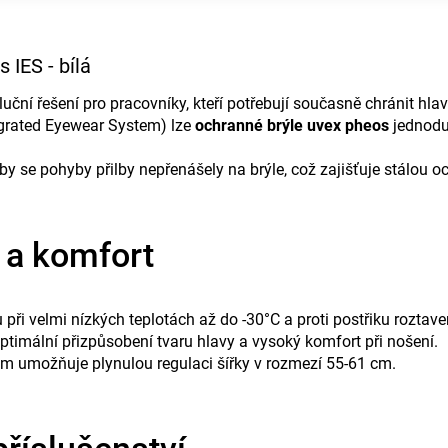
 IES - bílá
ční řešení pro pracovníky, kteří potřebují současně chránit hlavu
egrated Eyewear System) lze
ochranné brýle uvex pheos
jednodu
by se pohyby přilby nepřenášely na brýle, což zajišťuje stálou o
 a komfort
 při velmi nízkých teplotách až do -30°C a proti postřiku rozt
optimální přizpůsobení tvaru hlavy a vysoký komfort při nošení.
m umožňuje plynulou regulaci šířky v rozmezí 55-61 cm.