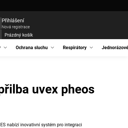
ce zboží
Prohlášení o přístupnosti
Podmínky ochrany osobních údajů
EU pro
Přihlášení
Nová registrace
Prázdný košík
UPNÍ
ÍK
y
Ochrana sluchu
Respirátory
Jednorázové
přilba uvex pheos
ES nabízí inovativní systém pro integraci