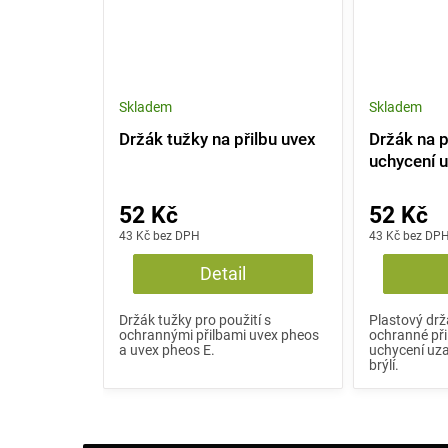
Skladem
Skladem
Držák tužky na přilbu uvex
Držák na p
uchycení u
52 Kč
52 Kč
43 Kč bez DPH
43 Kč bez DP
Detail
Držák tužky pro použití s
Plastový drž
ochrannými přilbami uvex pheos
ochranné při
a uvex pheos E.
uchycení uz
brýlí.