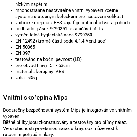
nízkým napětím
mnohostranně nastavitelné vnitřní vybavení včetně
systému s otočným kolečkem pro nastavení velikosti
vnitřní skořepina z EPS zajišťuje optimální tvar a pohodlí
podbradní pásek 9790351 je součástí přilby
vyměnitelná hygienická sada 9790350
EN 12492 (kromě části bodu 4.1.4 Ventilace)
EN 50365
EN 397
testováno na boční pevnost (LD)
pro obvod hlavy: 51 - 63cm
materiál skořepiny: ABS
váha: 535g
Vnitřní skořepina Mips
Dodatečný bezpečnostní systém Mips je integrován ve vnitřním
vybavení.
Běžné přilby jsou zkonstruovány a testovány pro přímý náraz.
Ve skutečnosti je většinou náraz šikmý, což může vést k
rotačním pohybům hlavy.