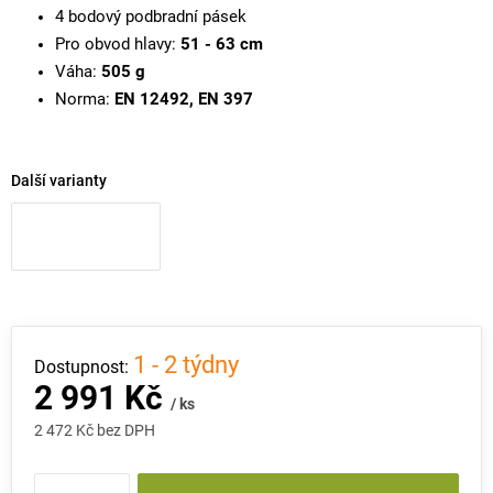
4 bodový podbradní pásek
Pro obvod hlavy:
51 - 63 cm
Váha:
505 g
Norma:
EN 12492, EN 397
Další varianty
1 - 2 týdny
2 991 Kč
/ ks
2 472 Kč bez DPH
Měrná