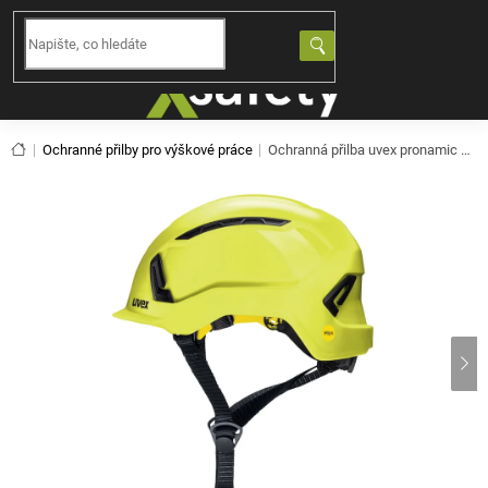
Přejít
na
NÁKUPNÍ
obsah
KOŠÍK
Domů
Ochranné přilby pro výškové práce
Ochranná přilba uvex pronamic alpine Mips - hi-viz žlutá