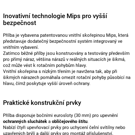
Inovativní technologie Mips pro vyšší
bezpečnost
Přilba je vybavena patentovanou vnitřní skořepinou Mips, která
představuje dodatečný bezpečnostní systém integrovaný ve
vnitřním vybavení.
Zatímco běžné přilby jsou konstruovány a testovány především
pro přímý náraz, většina nárazů v reálných situacích je šikmá,
což může vést k rotačním pohybům hlavy.
Vnitřní skořepina s nízkým třením je navržena tak, aby při
šikmých nárazech pomáhala omezit rotační pohyby působící na
hlavu, čímž poskytuje vyšší úroveň ochrany.
Praktické konstrukční prvky
Přilba disponuje bočními eurosloty (30 mm) pro upevnění
ochranných sluchátek
a
obličejového štítu
.
Nabízí čtyři upevňovací prvky pro uchycení čelní svítilny nebo
uzavřených brýlí a další prvky pro montáž příslušenství.