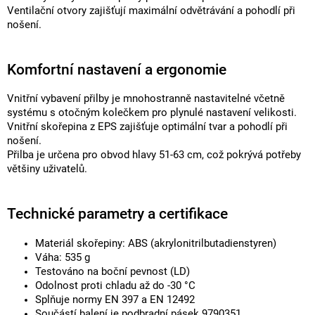
Ventilační otvory zajišťují maximální odvětrávání a pohodlí při
nošení.
Komfortní nastavení a ergonomie
Vnitřní vybavení přilby je mnohostranně nastavitelné včetně
systému s otočným kolečkem pro plynulé nastavení velikosti.
Vnitřní skořepina z EPS zajišťuje optimální tvar a pohodlí při
nošení.
Přilba je určena pro obvod hlavy 51-63 cm, což pokrývá potřeby
většiny uživatelů.
Technické parametry a certifikace
Materiál skořepiny: ABS (akrylonitrilbutadienstyren)
Váha: 535 g
Testováno na boční pevnost (LD)
Odolnost proti chladu až do -30 °C
Splňuje normy EN 397 a EN 12492
Součástí balení je podbradní pásek 9790351