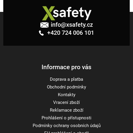
Z
á
info
@
xsafety.cz
p
+420 724 006 101
a
t
í
Informace pro vás
Doprava a platba
Obchodní podmínky
Kontakty
Vracení zboží
Reklamace zboží
Prohlášení o přístupnosti
Podmínky ochrany osobních údajů