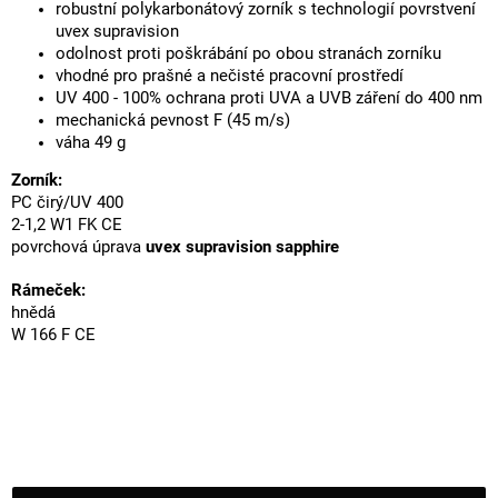
robustní polykarbonátový zorník s technologií povrstvení
uvex supravision
odolnost proti poškrábání po obou stranách zorníku
vhodné pro prašné a nečisté pracovní prostředí
UV 400 - 100% ochrana proti UVA a UVB záření do 400 nm
mechanická pevnost F (45 m/s)
váha 49 g
Zorník:
PC čirý/UV 400
2-1,2 W1 FK CE
povrchová úprava
uvex supravision sapphire
Rámeček:
hnědá
W 166 F CE