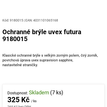
Kód:
9180015
|
EAN
:
4031101065168
Ochranné brýle uvex futura
9180015
Klasické ochranné brýle s velkým zorným polem, čirý zorník,
povrchová úprava uvex supravision sapphire,
nastavitelné straničky.
Skladem
(7 ks)
325 Kč
/ ks
269 Kč bez DPH