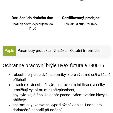
Doručení do druhého dne
Certifikovaný prodejce
Zboží skladem expedujeme do
Oficiální distributor uvex
11:00
Popis
Parametry produktu
Značka
Ostatní informace
Ochranné pracovní brýle uvex futura 9180015
robustní brýle se dvěma zorníky, které výborně drží a těsně
přiléhají
stranice s vícestupňovým nastavením inklinace a délky
umožňují vysokou míru přizpůsobení,
aby bylo zajištěno, že dobře padnou všem tvarům hlavy a
obličeje
anatomicky tvarované vypodložení v oblasti nosu pro
dodatečné pohodlí při nošení