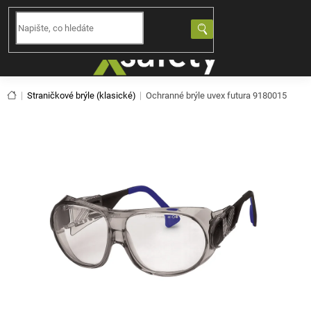
Přejít
na
NÁKUPNÍ
obsah
KOŠÍK
Domů
Straničkové brýle (klasické)
Ochranné brýle uvex futura 9180015