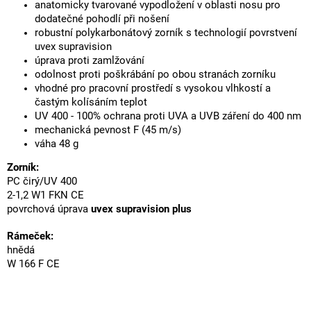
anatomicky tvarované vypodložení v oblasti nosu pro
dodatečné pohodlí při nošení
robustní polykarbonátový zorník s technologií povrstvení
uvex supravision
úprava proti zamlžování
odolnost proti poškrábání po obou stranách zorníku
vhodné pro pracovní prostředí s vysokou vlhkostí a
častým kolísáním teplot
UV 400 - 100% ochrana proti UVA a UVB záření do 400 nm
mechanická pevnost F (45 m/s)
váha 48 g
Zorník:
PC čirý/UV 400
2-1,2 W1 FKN CE
povrchová úprava
uvex supravision plus
Rámeček:
hnědá
W 166 F CE