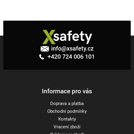
Z
á
info
@
xsafety.cz
p
+420 724 006 101
a
t
í
Informace pro vás
Doprava a platba
Obchodní podmínky
Kontakty
Vracení zboží