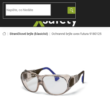
Přejít
na
NÁKUPNÍ
obsah
KOŠÍK
Domů
Straničkové brýle (klasické)
Ochranné brýle uvex futura 9180125