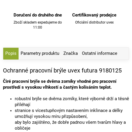
Doručení do druhého dne
Certifikovaný prodejce
Zboží skladem expedujeme do
Oficiální distributor uvex
11:00
Popis
Parametry produktu
Značka
Ostatní informace
Ochranné pracovní brýle uvex futura 9180125
Čiré pracovní brýle se dvěma zorníky vhodné pro pracovní
prostředí s vysokou vlhkostí a častým kolísáním teplot.
robustní brýle se dvěma zorníky, které výborně drží a těsně
přiléhají
stranice s vícestupňovým nastavením inklinace a délky
umožňují vysokou míru přizpůsobení,
aby bylo zajištěno, že dobře padnou všem tvarům hlavy a
obličeje