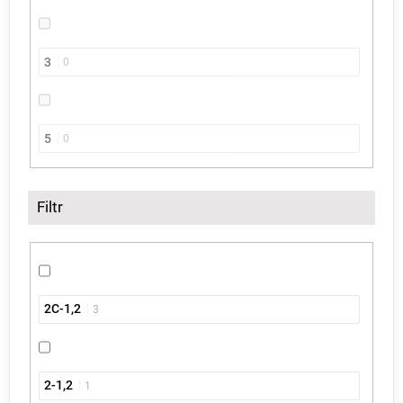
3
0
5
0
Filtr
2C-1,2
3
2-1,2
1