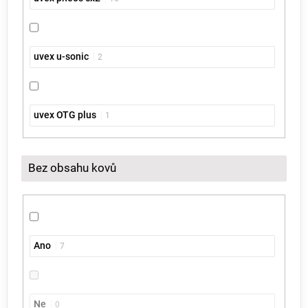
uvex u-sonic
2
uvex OTG plus
1
Bez obsahu kovů
Ano
7
Ne
0