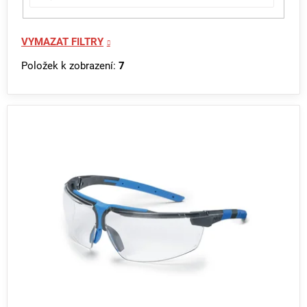
VYMAZAT FILTRY
Položek k zobrazení:
7
V
ý
p
i
s
p
r
o
d
u
k
t
ů