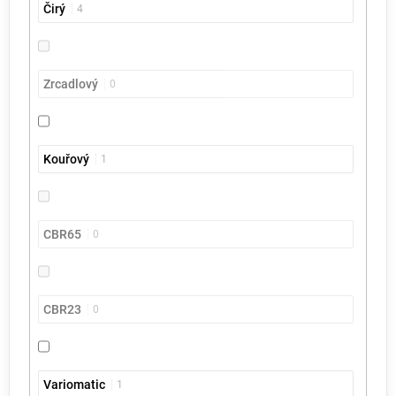
Čirý
4
Zrcadlový
0
Kouřový
1
CBR65
0
CBR23
0
Variomatic
1