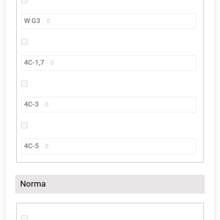
W G3
0
4C-1,7
0
4C-3
0
4C-5
0
Norma