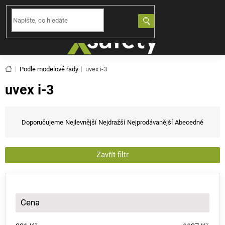
Přejít
na
NÁKUPNÍ
obsah
KOŠÍK
Domů
Podle modelové řady
uvex i-3
uvex i-3
Ř
a
Doporučujeme
Nejlevnější
Nejdražší
Nejprodávanější
Abecedně
z
e
n
Zavřít filtr
í
p
r
o
Cena
d
u