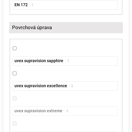
EN 172
1
Povrchová úprava
uvex supravision sapphire
1
uvex supravision excellence
3
uvex supravision extreme
0