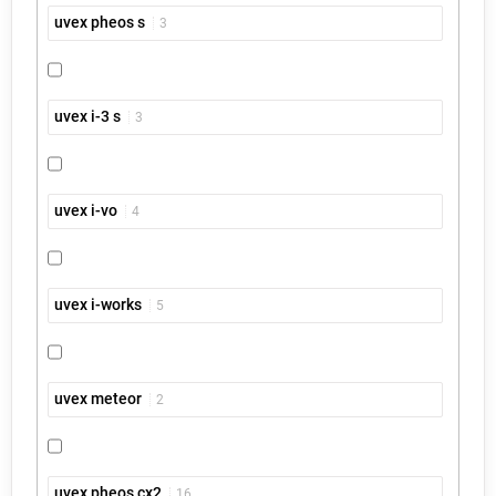
uvex pheos s
3
uvex i-3 s
3
uvex i-vo
4
uvex i-works
5
uvex meteor
2
uvex pheos cx2
16