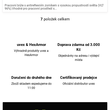
Pracovní brýle s antireflexním zorníkem s vysokou propustností světla (VLT
96%).Vhodné pro pracovní prostředí s...
7
položek celkem
O
v
l
á
d
uvex & HexArmor
Doprava zdarma od 3.000
a
Kč
Výhradně produkty uvex a
c
HexArmor
Objednávky na adresu i výdejní
místa
í
p
r
v
Doručení do druhého dne
Certifikovaný prodejce
k
Zboží skladem expedujeme do
Oficiální distributor uvex
11:00
y
v
ý
p