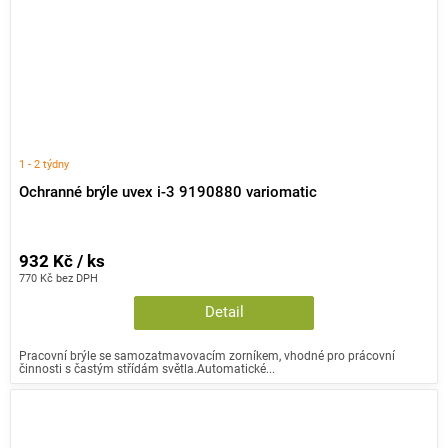
1 - 2 týdny
Ochranné brýle uvex i-3 9190880 variomatic
932 Kč / ks
770 Kč bez DPH
Detail
Pracovní brýle se samozatmavovacím zorníkem, vhodné pro prácovní
činnosti s častým střídám světla.Automatické...