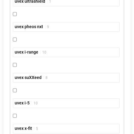
uvex ultrashield
1
uvex pheos nxt
9
uvex i-range
10
uvex suXXeed
8
uvex i-5
10
uvex x-fit
5