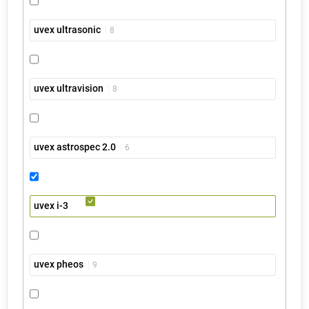
uvex ultrasonic
8
uvex ultravision
8
uvex astrospec 2.0
6
uvex i-3
uvex pheos
9