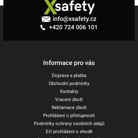
i
Z
s
á
u
info
@
xsafety.cz
p
+420 724 006 101
a
t
í
Informace pro vás
Doprava a platba
Obchodní podmínky
Kontakty
Vracení zboží
Reklamace zboží
Prohlášení o přístupnosti
Podmínky ochrany osobních údajů
EU prohlášení o shodě