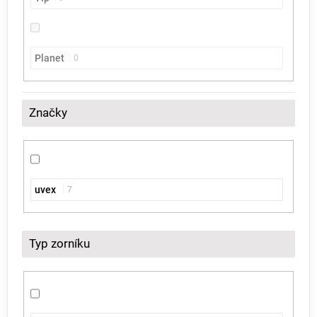
Planet
0
Značky
uvex
7
Typ zorníku