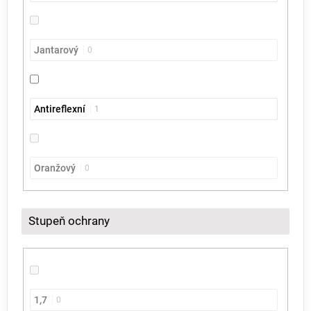
Jantarový
0
Antireflexní
1
Oranžový
0
Stupeň ochrany
1,7
0