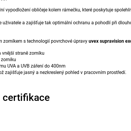
ibilní vypodložení obličeje kolem rámečku, které poskytuje spol
je uživatele a zajišťuje tak optimální ochranu a pohodlí při dlo
m zorníkem s technologií povrchové úpravy
uvex supravision ex
 vnější straně zorníku
 zorníku
ému UVA a UVB záření do 400nm
ž zajišťuje jasný a nezkreslený pohled v pracovním prostředí.
certifikace