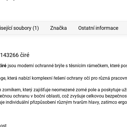
sející soubory (1)
Značka
Ostatní informace
9143266 čiré
čiré
jsou moderní ochranné brýle s těsnícím rámečkem, které pos
nge, která nabízí komplexní řešení ochrany očí pro různá pracovní
zorníkem, který zajišťuje neomezené zorné pole a poskytuje uživa
tečnou ochranu v boční oblasti, což zvyšuje celkovou bezpečnost 
je individuální přizpůsobení různým tvarům hlavy, zatímco ergo
nost