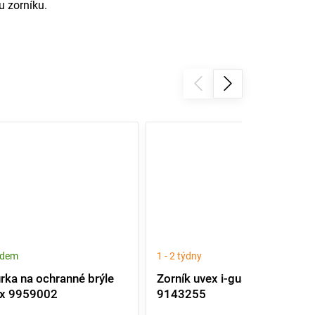
u zorníku.
adem
1 - 2 týdny
rka na ochranné brýle
Zorník uvex i-guard
ex 9959002
9143255