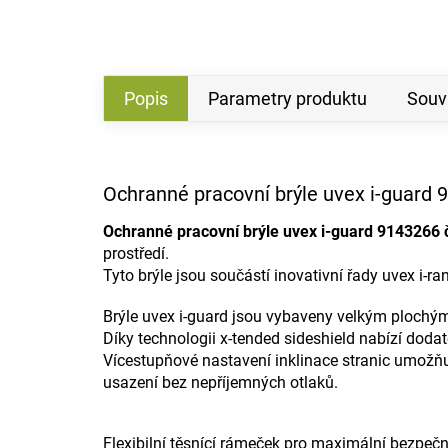
Popis
Parametry produktu
Souvi
Ochranné pracovní brýle uvex i-guard 
Ochranné pracovní brýle uvex i-guard 9143266 
prostředí.
Tyto brýle jsou součástí inovativní řady uvex i-ra
Brýle uvex i-guard jsou vybaveny velkým plochým 
Díky technologii x-tended sideshield nabízí doda
Vícestupňové nastavení inklinace stranic umožňu
usazení bez nepříjemných otlaků.
Flexibilní těsnící rámeček pro maximální bezpeč