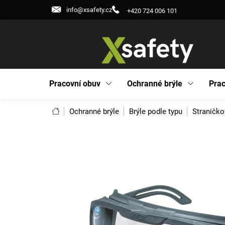
Přejít
info@xsafety.cz
+420 724 006 101
na
obsah
Pracovní obuv
Ochranné brýle
Prac
Domů
Ochranné brýle
Brýle podle typu
Straničko