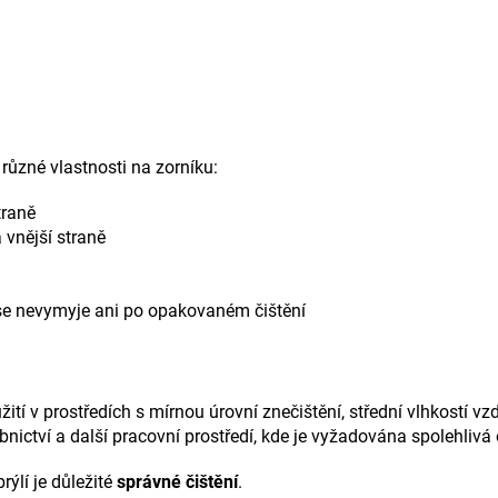
různé vlastnosti na zorníku:
traně
 vnější straně
se nevymyje ani po opakovaném čištění
žití v prostředích s mírnou úrovní znečištění, střední vlhkostí v
nictví a další pracovní prostředí, kde je vyžadována spolehlivá
rýlí je důležité
správné čištění
.