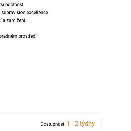
tší odolnost
supravision excellence
í a zamlžení
i prašném prostředí
1 - 2 týdny