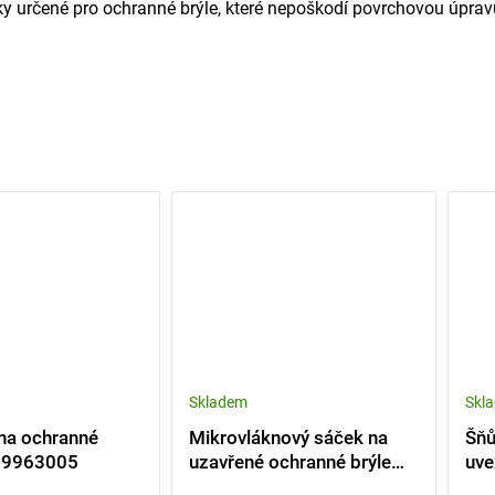
dky určené pro ochranné brýle, které nepoškodí povrchovou úprav
Skladem
Skl
na ochranné
Mikrovláknový sáček na
Šňů
x 9963005
uzavřené ochranné brýle
uv
uvex - černý