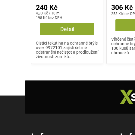
240 Kč
306 Kč
Měrná
4,80 Kč / 10 ml
253 Kč bez D
cena:
198 Kč bez DPH
Detail
Vlhčené čist
Čistící tekutina na ochranné brýle
ochranné brý
uvex 9972101 zajistí šetrné
100 kusů sa
odstranění nečistot a prodloužení
ubrousků.
životnosti zorníků....
Z
á
p
a
t
í