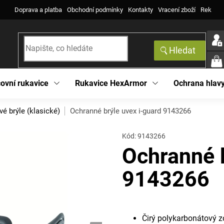
Doprava a platba
Obchodní podmínky
Kontakty
Vracení zboží
Reklama
Hledat
NÁK
KOŠ
ovní rukavice
Rukavice HexArmor
Ochrana hlav
vé brýle (klasické)
Ochranné brýle uvex i-guard 9143266
Kód:
9143266
Ochranné b
9143266
Čirý polykarbonátový z