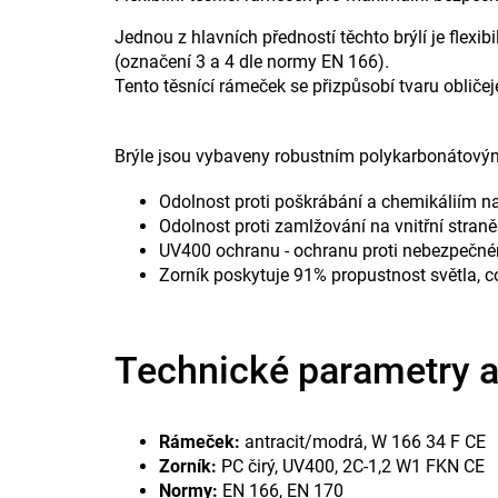
Jednou z hlavních předností těchto brýlí je flex
(označení 3 a 4 dle normy EN 166).
Tento těsnící rámeček se přizpůsobí tvaru obliče
Brýle jsou vybaveny robustním polykarbonátový
Odolnost proti poškrábání a chemikáliím na
Odolnost proti zamlžování na vnitřní straně
UV400 ochranu - ochranu proti nebezpečn
Zorník poskytuje 91% propustnost světla, co
Technické parametry a 
Rámeček:
antracit/modrá, W 166 34 F CE
Zorník:
PC čirý, UV400, 2C-1,2 W1 FKN CE
Normy:
EN 166, EN 170