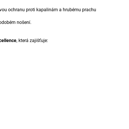
ehlivou ochranu proti kapalinám a hrubému prachu
uhodobém nošení.
cellence
, která zajišťuje: