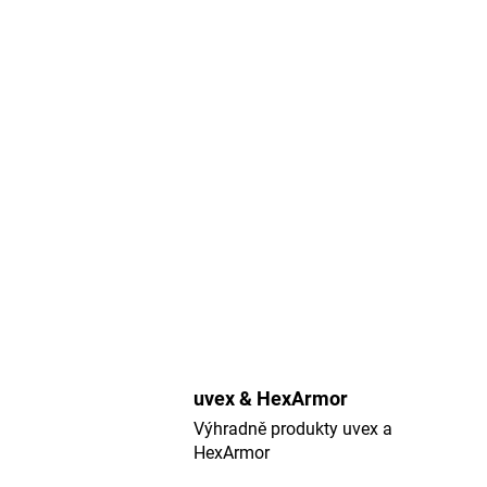
uvex & HexArmor
Výhradně produkty uvex a
HexArmor