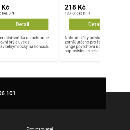
 Kč
218 Kč
č bez DPH
180 Kč bez DPH
Detail
Detail
erzální šňůrka na ochranné
Náhradní čirý polykarbonátový
ovní brýle uvex s
zorník určeno pro řadu uvex i-
avitelnými očky na koncích.
range povrchová úprava uvex
supravision excellence...
06 101
Provozovatel