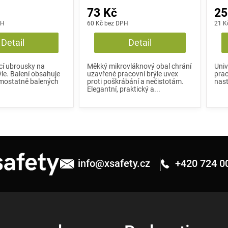
73 Kč
25
PH
60 Kč bez DPH
21 K
Detail
Detail
ící ubrousky na
Měkký mikrovláknový obal chrání
Univ
le. Balení obsahuje
uzavřené pracovní brýle uvex
prac
mostatně balených
proti poškrábání a nečistotám.
nast
Elegantní, praktický a...
info
@
xsafety.cz
+420 724 0