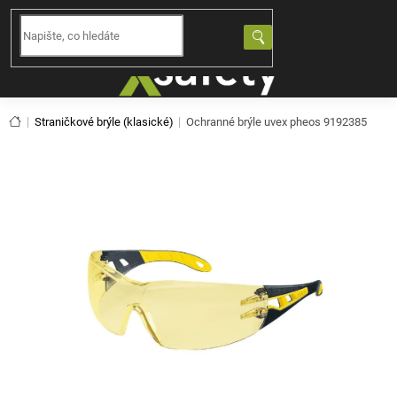
Přejít
na
NÁKUPNÍ
obsah
KOŠÍK
Domů
Straničkové brýle (klasické)
Ochranné brýle uvex pheos 9192385