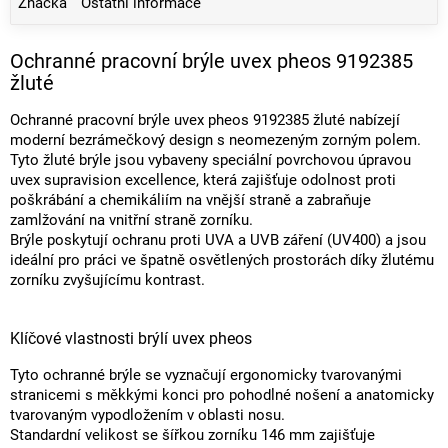
Značka
Ostatní informace
Ochranné pracovní brýle uvex pheos 9192385
žluté
Ochranné pracovní brýle uvex pheos 9192385 žluté nabízejí
moderní bezrámečkový design s neomezeným zorným polem.
Tyto žluté brýle jsou vybaveny speciální povrchovou úpravou
uvex supravision excellence, která zajišťuje odolnost proti
poškrábání a chemikáliím na vnější straně a zabraňuje
zamlžování na vnitřní straně zorníku.
Brýle poskytují ochranu proti UVA a UVB záření (UV400) a jsou
ideální pro práci ve špatně osvětlených prostorách díky žlutému
zorníku zvyšujícímu kontrast.
Klíčové vlastnosti brýlí uvex pheos
Tyto ochranné brýle se vyznačují ergonomicky tvarovanými
stranicemi s měkkými konci pro pohodlné nošení a anatomicky
tvarovaným vypodložením v oblasti nosu.
Standardní velikost se šířkou zorníku 146 mm zajišťuje