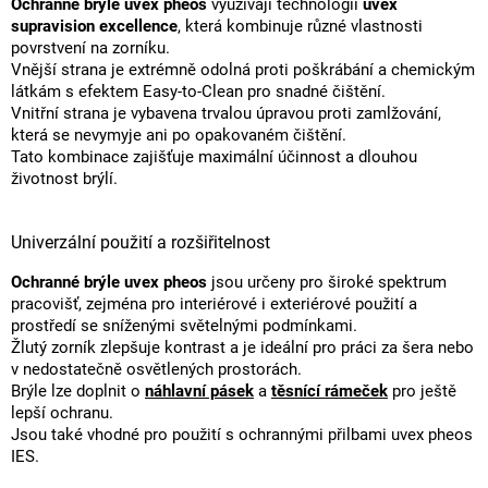
Ochranné brýle uvex pheos
využívají technologii
uvex
supravision excellence
, která kombinuje různé vlastnosti
povrstvení na zorníku.
Vnější strana je extrémně odolná proti poškrábání a chemickým
látkám s efektem Easy-to-Clean pro snadné čištění.
Vnitřní strana je vybavena trvalou úpravou proti zamlžování,
která se nevymyje ani po opakovaném čištění.
Tato kombinace zajišťuje maximální účinnost a dlouhou
životnost brýlí.
Univerzální použití a rozšiřitelnost
Ochranné brýle uvex pheos
jsou určeny pro široké spektrum
pracovišť, zejména pro interiérové i exteriérové použití a
prostředí se sníženými světelnými podmínkami.
Žlutý zorník zlepšuje kontrast a je ideální pro práci za šera nebo
v nedostatečně osvětlených prostorách.
Brýle lze doplnit o
náhlavní pásek
a
těsnící rámeček
pro ještě
lepší ochranu.
Jsou také vhodné pro použití s ochrannými přilbami uvex pheos
IES.