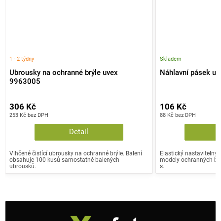
1 - 2 týdny
Skladem
Ubrousky na ochranné brýle uvex
Náhlavní pásek u
9963005
306 Kč
106 Kč
253 Kč bez DPH
88 Kč bez DPH
Detail
Vlhčené čistící ubrousky na ochranné brýle. Balení
Elastický nastavitelný
obsahuje 100 kusů samostatně balených
modely ochranných brý
ubrousků.
s.