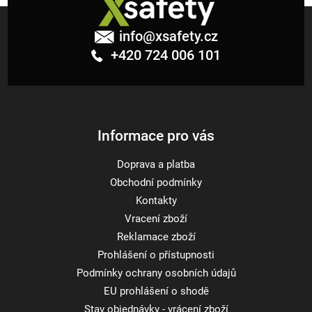
Z
á
info
@
xsafety.cz
p
+420 724 006 101
a
t
í
Informace pro vás
Doprava a platba
Obchodní podmínky
Kontakty
Vracení zboží
Reklamace zboží
Prohlášení o přístupnosti
Podmínky ochrany osobních údajů
EU prohlášení o shodě
Stav objednávky - vrácení zboží