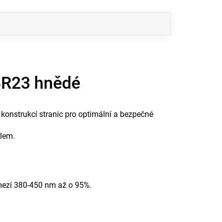
BR23 hnědé
í konstrukcí stranic pro optimální a bezpečné
tlem.
zmezí 380-450 nm až o 95%.