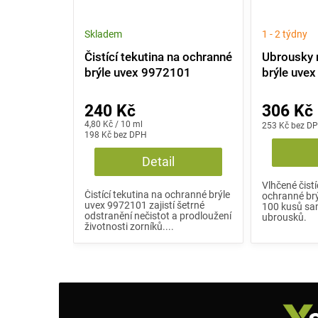
Skladem
1 - 2 týdny
Čistící tekutina na ochranné
Ubrousky 
brýle uvex 9972101
brýle uve
240 Kč
306 Kč
Měrná
4,80 Kč / 10 ml
253 Kč bez D
cena:
198 Kč bez DPH
Detail
Vlhčené čist
Čistící tekutina na ochranné brýle
ochranné brý
uvex 9972101 zajistí šetrné
100 kusů sa
odstranění nečistot a prodloužení
ubrousků.
životnosti zorníků....