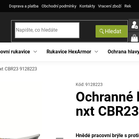
Doprava a platba
Obchodní podmínky
Kontakty
Vracení zboží
Reklama
Hledat
NÁK
KOŠ
ovní rukavice
Rukavice HexArmor
Ochrana hlav
nxt CBR23 9128223
Kód:
9128223
Ochranné 
nxt CBR2
Hnědé pracovní brýle s proti