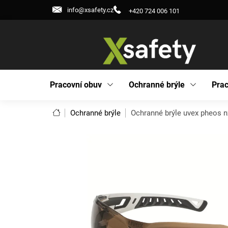
Přejít
info@xsafety.cz
+420 724 006 101
na
obsah
Pracovní obuv
Ochranné brýle
Prac
Domů
Ochranné brýle
Ochranné brýle uvex pheos 