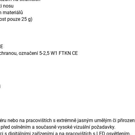
ti nosu
h materiálů
ost pouze 25 g)
CE
chranou, označení 5-2,5 W1 FTKN CE
i
eriéru nebo na pracovištích s extrémně jasným umělým či přiroze
a před oslněním a současně vysoké vizuální požadavky.
ci s digitálními zařízeními a na pracovištích s LED osvětlením.