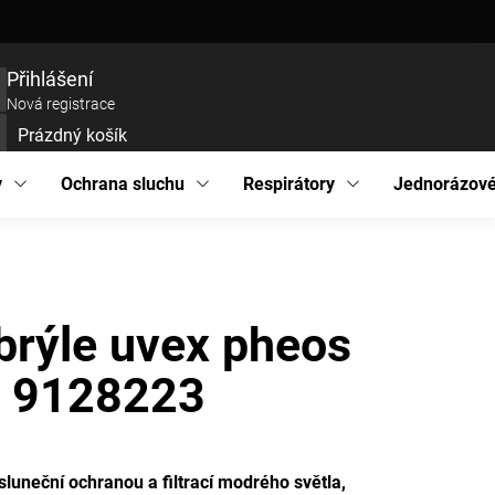
ce zboží
Prohlášení o přístupnosti
Podmínky ochrany osobních údajů
EU pro
Přihlášení
Nová registrace
Prázdný košík
UPNÍ
ÍK
y
Ochrana sluchu
Respirátory
Jednorázové
brýle uvex pheos
3 9128223
sluneční ochranou a filtrací modrého světla,