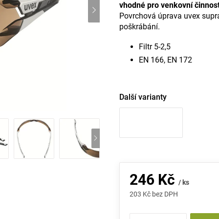
vhodné pro venkovní činnost
Povrchová úprava uvex suprav
poškrábání.
Filtr 5-2,5
EN 166, EN 172
Další varianty
246 Kč
/ ks
203 Kč bez DPH
Měrná