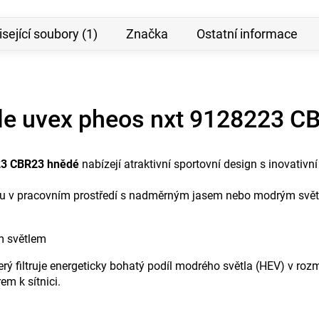
sející soubory (1)
Značka
Ostatní informace
ýle uvex pheos nxt 9128223 C
223 CBR23 hnědé
nabízejí atraktivní sportovní design s inovativn
zraku v pracovním prostředí s nadměrným jasem nebo modrým svě
m světlem
ý filtruje energeticky bohatý podíl modrého světla (HEV) v ro
m k sítnici.