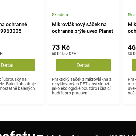
Skladem
Skl
na ochranné
Mikrovláknový sáček na
Mik
x 9963005
ochranné brýle uvex Planet
och
73 Kč
46
PH
60 Kč bez DPH
38 K
Detail
Detail
ící ubrousky na
Praktický sáček z mikrovlákna z
Prak
le. Balení obsahuje
recyklovaných PET lahví slouží
mikr
mostatně balených
jako ekologické pouzdro i čisticí
uve
hadřík pro pracovní...
neči