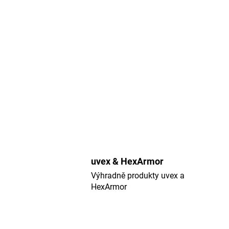
uvex & HexArmor
Výhradně produkty uvex a
HexArmor