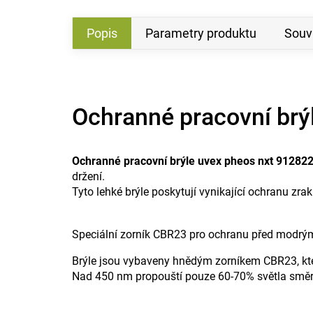
Popis
Parametry produktu
Souvi
Ochranné pracovní br
Ochranné pracovní brýle uvex pheos nxt 9128
držení.
Tyto lehké brýle poskytují vynikající ochranu 
Speciální zorník CBR23 pro ochranu před modrý
Brýle jsou vybaveny hnědým zorníkem CBR23, kter
Nad 450 nm propouští pouze 60-70% světla směre