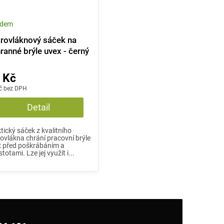
adem
rovláknový sáček na
ranné brýle uvex - černý
 Kč
č bez DPH
Detail
tický sáček z kvalitního
ovlákna chrání pracovní brýle
x před poškrábáním a
stotami. Lze jej využít i...