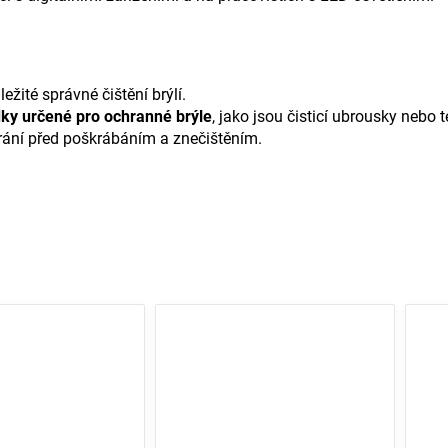
žité správné čištění brýlí.
edky určené pro ochranné brýle
, jako jsou čisticí ubrousky nebo t
chrání před poškrábáním a znečištěním.