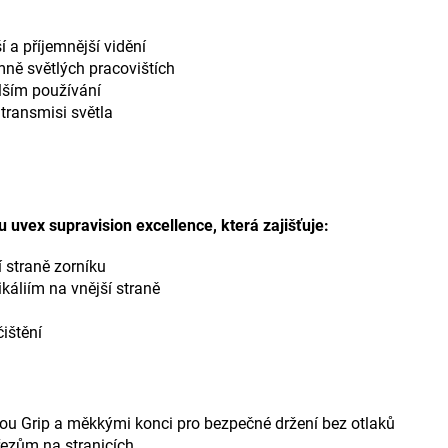
í a příjemnější vidění
ně světlých pracovištích
elším používání
transmisi světla
uvex supravision excellence, která zajišťuje:
 straně zorníku
káliím na vnější straně
ištění
rou Grip a měkkými konci pro bezpečné držení bez otlaků
řezům na stranicích