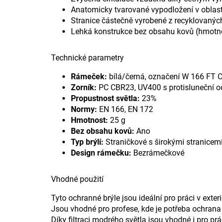
Anatomicky tvarované vypodložení v oblas
Stranice částečně vyrobené z recyklovanýc
Lehká konstrukce bez obsahu kovů (hmotn
Technické parametry
Rámeček:
bílá/černá, označení W 166 FT 
Zorník:
PC CBR23, UV400 s protisluneční o
Propustnost světla:
23%
Normy:
EN 166, EN 172
Hmotnost:
25 g
Bez obsahu kovů:
Ano
Typ brýlí:
Straničkové s širokými stranicem
Design rámečku:
Bezrámečkové
Vhodné použití
Tyto ochranné brýle jsou ideální pro práci v ext
Jsou vhodné pro profese, kde je potřeba ochran
Díky filtraci modrého světla jsou vhodné i pro prá