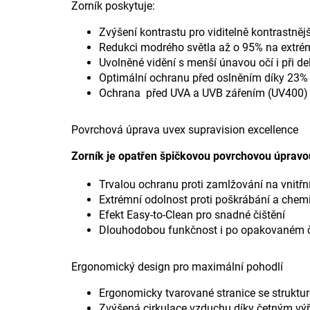
Zorník poskytuje:
Zvýšení kontrastu pro viditelně kontrastnějš
Redukci modrého světla až o 95% na extrém
Uvolněné vidění s menší únavou očí i při d
Optimální ochranu před oslněním díky 23% 
Ochrana před UVA a UVB zářením (UV400)
Povrchová úprava uvex supravision excellence
Zorník je opatřen špičkovou povrchovou úpravou 
Trvalou ochranu proti zamlžování na vnitřní
Extrémní odolnost proti poškrábání a chemi
Efekt Easy-to-Clean pro snadné čištění
Dlouhodobou funkčnost i po opakovaném č
Ergonomický design pro maximální pohodlí
Ergonomicky tvarované stranice se struktu
Zvýšená cirkulace vzduchu díky četným vý