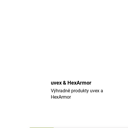
uvex & HexArmor
Výhradně produkty uvex a
HexArmor