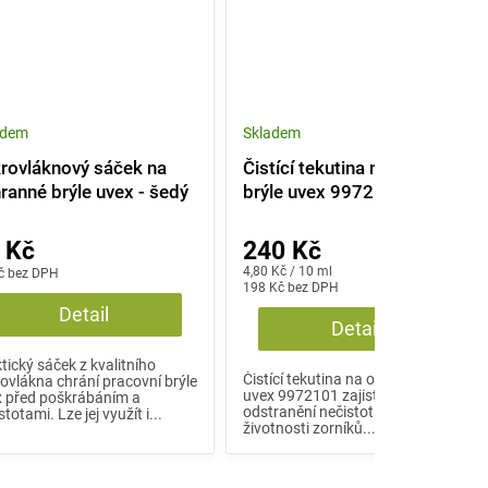
adem
Skladem
rovláknový sáček na
Čistící tekutina na ochranné
ranné brýle uvex - šedý
brýle uvex 9972101
 Kč
240 Kč
Měrná
4,80 Kč / 10 ml
č bez DPH
cena:
198 Kč bez DPH
Detail
Detail
tický sáček z kvalitního
Čistící tekutina na ochranné brýle
ovlákna chrání pracovní brýle
uvex 9972101 zajistí šetrné
x před poškrábáním a
odstranění nečistot a prodloužení
stotami. Lze jej využít i...
životnosti zorníků....