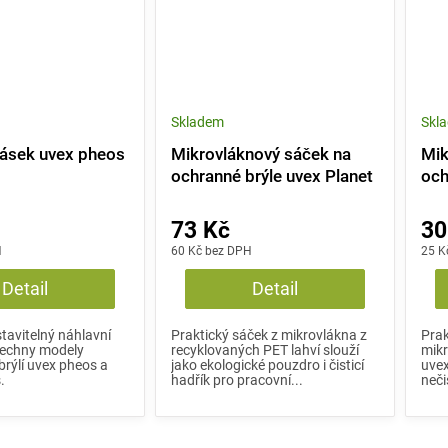
Skladem
Skl
pásek uvex pheos
Mikrovláknový sáček na
Mik
ochranné brýle uvex Planet
och
73 Kč
30
H
60 Kč bez DPH
25 K
Detail
Detail
stavitelný náhlavní
Praktický sáček z mikrovlákna z
Prak
šechny modely
recyklovaných PET lahví slouží
mikr
rýlí uvex pheos a
jako ekologické pouzdro i čisticí
uve
s.
hadřík pro pracovní...
neči