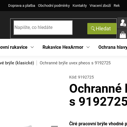
Doprava a platba
Obchodní podmínky
Kontakty
Vracení zboží
Reklama
Hledat
NÁK
KOŠ
ovní rukavice
Rukavice HexArmor
Ochrana hlav
vé brýle (klasické)
Ochranné brýle uvex pheos s 9192725
Kód:
9192725
Ochranné 
s 919272
Čiré pracovní brýle vhodné p