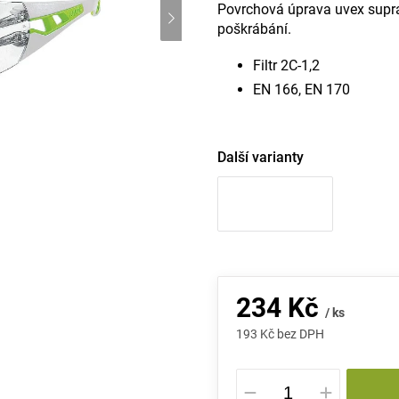
Povrchová úprava uvex suprav
poškrábání.
Filtr 2C-1,2
EN 166, EN 170
Další varianty
234 Kč
/ ks
193 Kč bez DPH
Měrná
cena: