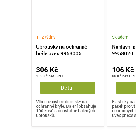
1 - 2 týdny
Skladem
Ubrousky na ochranné
Náhlavní 
brýle uvex 9963005
9958020
306 Kč
106 Kč
253 Kč bez DPH
88 Kč bez DP
Detail
Vlhčené čistící ubrousky na
Elastický na
ochranné brýle. Balení obsahuje
pásek pro v
100 kusů samostatně balených
ochranných b
ubrousků.
uvex pheos 