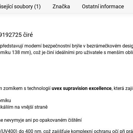
sející soubory (1)
Značka
Ostatní informace
9192725 čiré
představují moderní bezpečnostní brýle v bezrámečkovém desig
 zorníku 138 mm), což je činí ideálními pro uživatele s menším ob
m zorníkem s technologií
uvex supravision excellence
, která zaj
orníku
káliím na vnější straně
se nevymyje ani po opakovaném čištění
(UV400) do 400 nm, což zajišťuje komplexní ochranu očí při prá