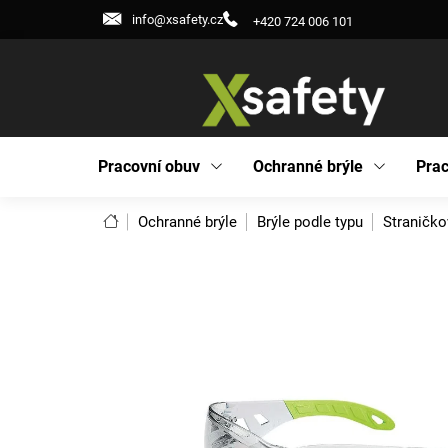
Přejít
info@xsafety.cz
+420 724 006 101
na
obsah
Pracovní obuv
Ochranné brýle
Prac
Domů
Ochranné brýle
Brýle podle typu
Straničko