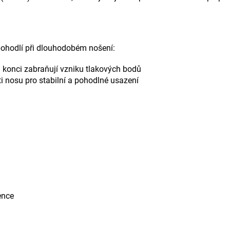
pohodlí při dlouhodobém nošení:
konci zabraňují vzniku tlakových bodů
i nosu pro stabilní a pohodlné usazení
ence