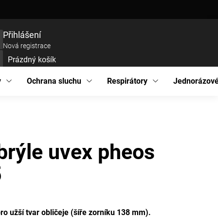
ce zboží
Prohlášení o přístupnosti
Podmínky ochrany osobních údajů
EU pro
Přihlášení
Nová registrace
Prázdný košík
UPNÍ
ÍK
y
Ochrana sluchu
Respirátory
Jednorázové
brýle uvex pheos
5
ro užší tvar obličeje (šíře zorníku 138 mm).