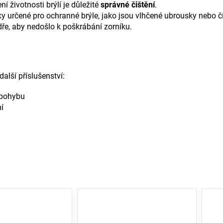
 životnosti brýlí je důležité
správné čištění
.
ky určené pro ochranné brýle, jako jsou vlhčené ubrousky nebo či
ře, aby nedošlo k poškrábání zorníku.
další příslušenství:
 pohybu
í