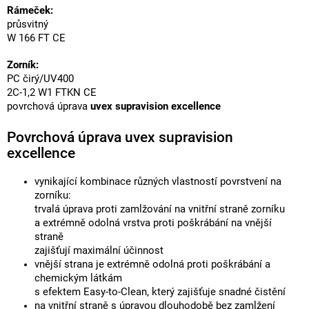
Rámeček:
průsvitný
W 166 FT CE
Zorník:
PC čirý/UV400
2C-1,2 W1 FTKN CE
povrchová úprava
uvex supravision excellence
Povrchová úprava uvex supravision
excellence
vynikající kombinace různých vlastností povrstvení na
zorníku:
trvalá úprava proti zamlžování na vnitřní straně zorníku
a extrémně odolná vrstva proti poškrábání na vnější
straně
zajišťují maximální účinnost
vnější strana je extrémně odolná proti poškrábání a
chemickým látkám
s efektem Easy-to-Clean, který zajišťuje snadné čistění
na vnitřní straně s úpravou dlouhodobě bez zamlžení