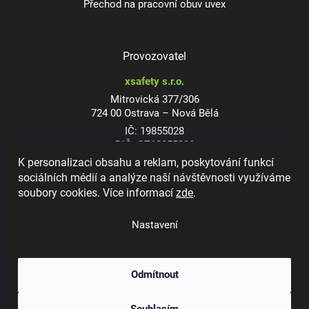
Přechod na pracovní obuv uvex
Provozovatel
xsafety s.r.o.
Mitrovická 377/306
724 00 Ostrava – Nová Bělá
IČ: 19855028
DIČ: CZ19855028
K personalizaci obsahu a reklam, poskytování funkcí
sociálních médií a analýze naší návštěvnosti využíváme
soubory cookies. Více informací
zde
.
Dioptrické ochranné brýle
Nastavení
Odmítnout
Copyright 2026
xsafety.cz
. Všechna práva vyhrazena.
Upravit nastavení