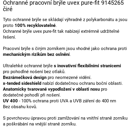
Ochranné pracovní brýle uvex pure-fit 9145265
čiré
Tyto ochranné brýle se skládají výhradně z polykarbonátu a jsou
proto
100% recyklovatelné
.
Ochranné brýle uvex pure-fit tak nabízejí extrémně udržitelné
řešení.
Pracovní brýle s čirým zorníkem jsou vhodné jako ochrana proti
mechanickým rizikům bez oslnění
.
Ultralehké ochranné brýle
s inovativní flexibilními stranicemi
pro pohodlné nošení bez otlaků.
Bezrámečková design
pro neomezené vidění.
x-tended sideshield
nabízí dodatečnou ochranu boční oblasti.
Anatomicky tvarované vypodložení v oblasti nosu
pro
dodatečné pohodlí při nošení.
UV 400
- 100% ochrana proti UVA a UVB záření do 400 nm
Bez obsahu kovů.
S povrchovou úpravou proti zamlžování na vnitřní straně zorníku
a poškrábání na vnější straně zorníku.