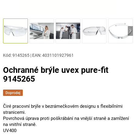
Kód:
9145265
|
EAN
:
4031101927961
Ochranné brýle uvex pure-fit
9145265
Doprodej
Čiré pracovní brýle v bezrámečkovém designu s flexibilními
stranicemi.
Povrchová úprava proti poškrábání na vnější straně a zamlžení
na vnitřní straně.
UV400