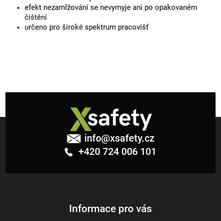
efekt nezamlžování se nevymyje ani po opakovaném
čištění
určeno pro široké spektrum pracovišť
Z
á
info
@
xsafety.cz
p
+420 724 006 101
a
t
í
Informace pro vás