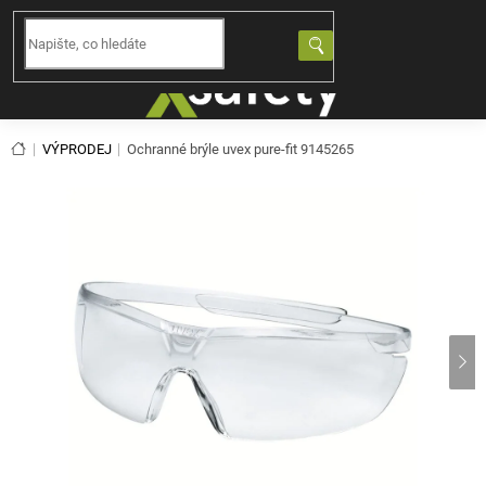
Přejít
na
NÁKUPNÍ
obsah
KOŠÍK
Domů
VÝPRODEJ
Ochranné brýle uvex pure-fit 9145265