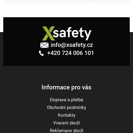
Z
á
info
@
xsafety.cz
p
+420 724 006 101
a
t
í
Informace pro vás
Doprava a platba
Obchodní podmínky
Kontakty
Vracení zboží
Reklamace zboží