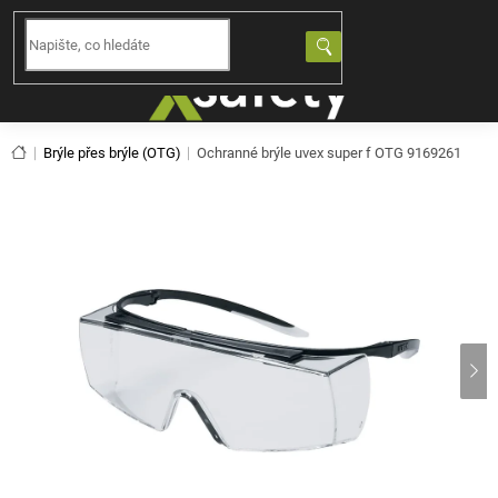
Přejít
na
NÁKUPNÍ
obsah
KOŠÍK
Domů
Brýle přes brýle (OTG)
Ochranné brýle uvex super f OTG 9169261