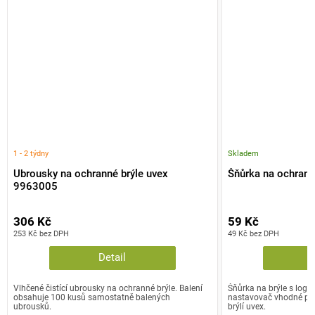
1 - 2 týdny
Skladem
Ubrousky na ochranné brýle uvex
Šňůrka na ochrann
9963005
306 Kč
59 Kč
253 Kč bez DPH
49 Kč bez DPH
Detail
Vlhčené čistící ubrousky na ochranné brýle. Balení
Šňůrka na brýle s loge
obsahuje 100 kusů samostatně balených
nastavovač vhodné pr
ubrousků.
brýlí uvex.