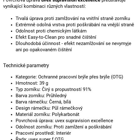
Povrchová úprava
uvex supravision excellence
představuje
vynikající kombinaci různých vlastností:
Trvalá úprava proti zamlžování na vnitřní straně zorníku
Extrémně odolná vrstva proti poškrábání na vnější straně
Odolnost proti chemickým látkám
Efekt Easy-to-Clean pro snadné čištění
Dlouhodobá účinnost - efekt nezamlžování se nevymyje
ani po opakovaném čištění
Technické parametry
Kategorie: Ochranné pracovní brýle přes brýle (OTG)
Hmotnost: 39 g
Typ zorníku: Čirý s propustností 91%
Barva zorníku: Průhledný
Barva rámečku: Černá, bílá
Design rámečku: Půl rámečkový
Materiál zorníku: Polykarbonát
Povrchová úprava: uvex supravision excellence
Odolnost zorníku: Proti zamlžení a poškrábání
Pracovní prostředí: Interiér
Řada: uvex super f OTG