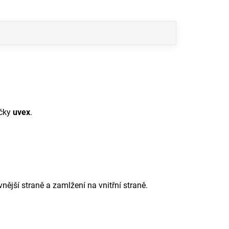
ačky
uvex
.
vnější straně a zamlžení na vnitřní straně.