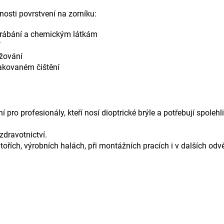
osti povrstvení na zorníku:
škrábání a chemickým látkám
í
lžování
akovaném čištění
 pro profesionály, kteří nosí dioptrické brýle a potřebují spole
zdravotnictví.
tořích, výrobních halách, při montážních pracích i v dalších odvě