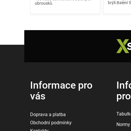
brýlí.Balení 
ubrousků.
Z
á
p
a
t
í
Informace pro
Inf
vás
pr
Tabulka
Doprava a platba
Obchodní podmínky
Normy 
Kontakty