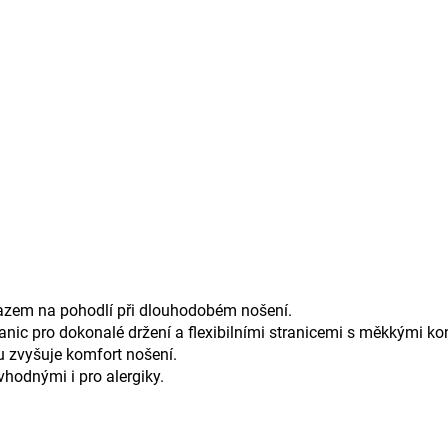
razem na pohodlí při dlouhodobém nošení.
ic pro dokonalé držení a flexibilními stranicemi s měkkými kon
u zvyšuje komfort nošení.
vhodnými i pro alergiky.