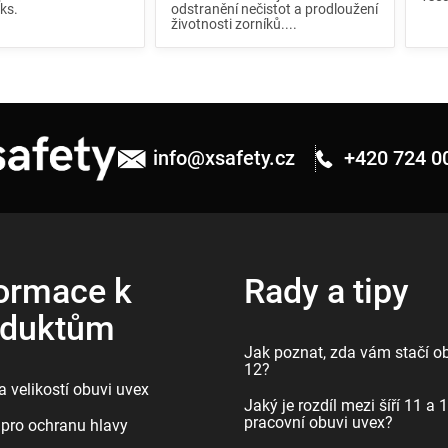
5ks.
odstranění nečistot a prodloužení
životnosti zorníků....
info
@
xsafety.cz
+420 724 0
ormace k
Rady a tipy
oduktům
Jak poznat, zda vám stačí ob
12?
 velikostí obuvi uvex
Jaký je rozdíl mezi šíří 11 a 
pracovní obuvi uvex?
pro ochranu hlavy