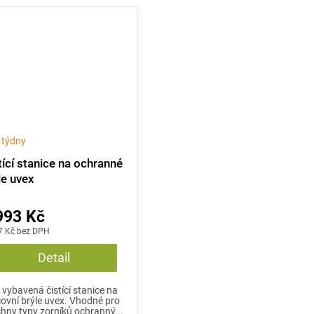
2 týdny
tící stanice na ochranné
le uvex
993 Kč
7 Kč bez DPH
Detail
 vybavená čistící stanice na
ovní brýle uvex. Vhodné pro
hny typy zorníků ochranný...