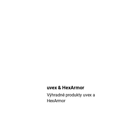
uvex & HexArmor
Výhradně produkty uvex a
HexArmor