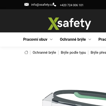
Přejít
info@xsafety.cz
+420 724 006 101
na
obsah
Pracovní obuv
Ochranné brýle
Prac
Domů
Ochranné brýle
Brýle podle typu
Brýle pře