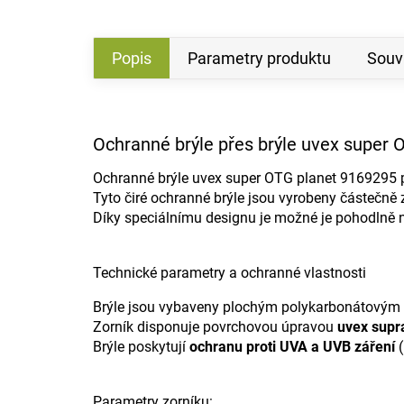
Popis
Parametry produktu
Souvi
Ochranné brýle přes brýle uvex super 
Ochranné brýle uvex super OTG planet 9169295 před
Tyto čiré ochranné brýle jsou vyrobeny částečně 
Díky speciálnímu designu je možné je pohodlně no
Technické parametry a ochranné vlastnosti
Brýle jsou vybaveny plochým polykarbonátovým zo
Zorník disponuje povrchovou úpravou
uvex supr
Brýle poskytují
ochranu proti UVA a UVB záření
(
Parametry zorníku: