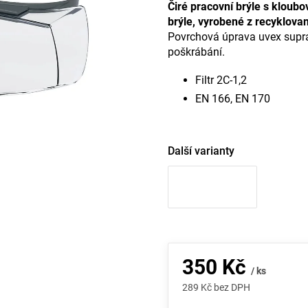
Čiré pracovní brýle s kloubo
brýle, vyrobené z recyklova
Povrchová úprava uvex suprav
poškrábání.
Filtr 2C-1,2
EN 166, EN 170
Další varianty
350 Kč
/ ks
289 Kč bez DPH