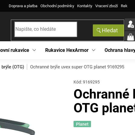
Doprava a platba
Obchodní podmínky
Kontakty
Vracení zboží
Reklama
Hledat
NÁK
KOŠ
ovní rukavice
Rukavice HexArmor
Ochrana hlav
s brýle (OTG)
Ochranné brýle uvex super OTG planet 9169295
Kód:
9169295
Ochranné 
OTG plane
Planet