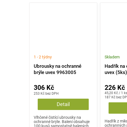
1 - 2 týdny
Skladem
Ubrousky na ochranné
Hadřík na 
brýle uvex 9963005
uvex (5ks
306 Kč
226 Kč
Měrná
45,20 Kč / 1 k
253 Kč bez DPH
cena:
187 Kč bez D
Detail
Vlhčené čistící ubrousky na
Hadřík z mik
ochranné brýle. Balení obsahuje
ochranných 
100 kusů samostatně balených