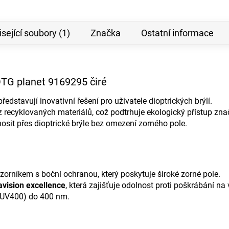
sející soubory (1)
Značka
Ostatní informace
OTG planet 9169295 čiré
stavují inovativní řešení pro uživatele dioptrických brýlí.
z recyklovaných materiálů, což podtrhuje ekologický přístup zn
sit přes dioptrické brýle bez omezení zorného pole.
rníkem s boční ochranou, který poskytuje široké zorné pole.
avision excellence
, která zajišťuje odolnost proti poškrábání na 
UV400) do 400 nm.