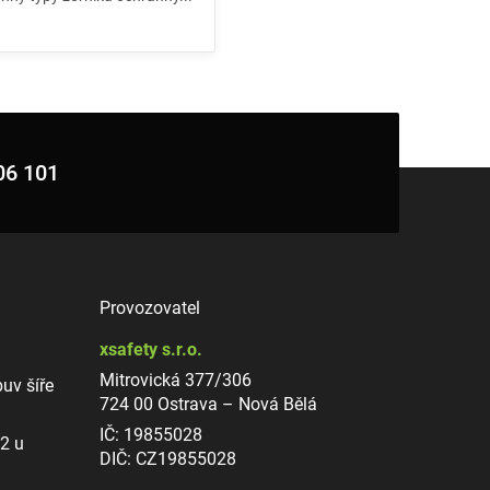
06 101
Provozovatel
xsafety s.r.o.
Mitrovická 377/306
uv šíře
724 00 Ostrava – Nová Bělá
IČ: 19855028
12 u
DIČ: CZ19855028