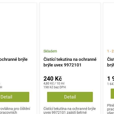
Skladem
1 - 
ochranné brýle
Čistící tekutina na ochranné
Čis
)
brýle uvex 9972101
brý
240 Kč
1 
Měrná
s
4,80 Kč / 10 ml
1 64
PH
cena:
198 Kč bez DPH
Detail
Detail
Plně
rovlákna pro čištění
Čistící tekutina na ochranné brýle
prac
pracovních
uvex 9972101 zajistí šetrné
všec