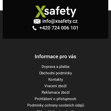
Z
á
info
@
xsafety.cz
p
+420 724 006 101
a
t
í
Informace pro vás
Doprava a platba
Obchodní podmínky
Kontakty
Vracení zboží
Reklamace zboží
Prohlášení o přístupnosti
Podmínky ochrany osobních údajů