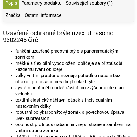
Popis
Parametry produktu
Související soubory (1)
Značka
Ostatní informace
Uzavřené ochranné brýle uvex ultrasonic
9302245 čiré
funkční uzavřené pracovní brýle s panoramatickým
zorníkem
měkké a flexibilní vypodložení obličeje se přizpůsobí
každému tvaru obličeje
velký vnitřní prostor umožňuje pohodlné nošení bez
otlaků i při nošení přes dioptrické brýle
systém nepřímého odvětrávání pro zvýšenou cirkulaci
vzduchu
textilní elastický náhlavní pásek s individuálním
nastavením délky
robustní polykarbonátový zorník s povrchovou úprava
uvex supravision
odolnost proti poškrábání na vnější straně a zamlžení na
vnitřní straně zorníku
UV400 - 100% ochrana proti UVA a UVB záření do 400nm