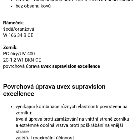
bez obsahu kovů
Rámeček
:
šedá/oranžová
W 166 34 B CE
Zorník:
PC čirý/UV 400
2C-1,2 W1 BKN CE
povrchová úprava
uvex supravision excellence
Povrchová úprava uvex supravision
excellence
vynikající kombinace různých vlastností povrstvení na
zorníku:
trvalá úprava proti zamlžování na vnitřní straně zorníku
a extrémně odolná vrstva proti poškrábání na vnější
straně
zajišťují maximální účinnost