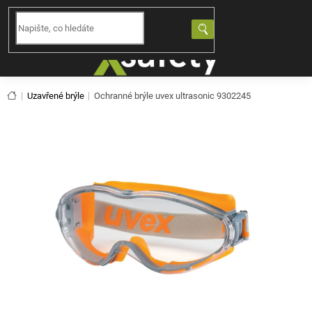
Přejít
na
NÁKUPNÍ
obsah
KOŠÍK
Domů
Uzavřené brýle
Ochranné brýle uvex ultrasonic 9302245