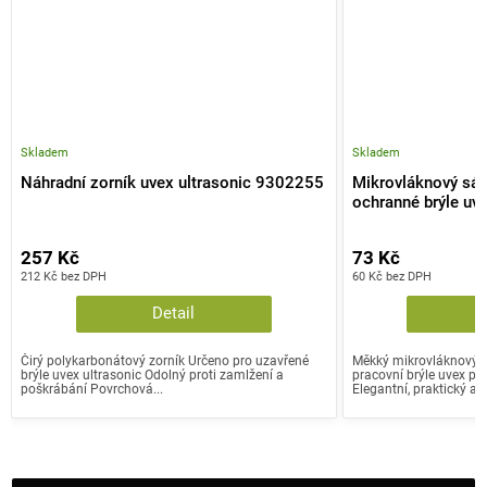
Skladem
Skladem
Náhradní zorník uvex ultrasonic 9302255
Mikrovláknový sáč
ochranné brýle uve
257 Kč
73 Kč
212 Kč bez DPH
60 Kč bez DPH
Detail
Čirý polykarbonátový zorník Určeno pro uzavřené
Měkký mikrovláknový o
brýle uvex ultrasonic Odolný proti zamlžení a
pracovní brýle uvex pr
poškrábání Povrchová...
Elegantní, praktický a...