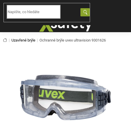
Přejít
na
NÁKUPNÍ
obsah
KOŠÍK
Domů
Uzavřené brýle
Ochranné brýle uvex ultravision 9301626