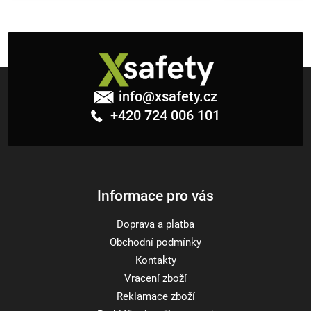
Z
á
info
@
xsafety.cz
p
+420 724 006 101
a
t
í
Informace pro vás
Doprava a platba
Obchodní podmínky
Kontakty
Vracení zboží
Reklamace zboží