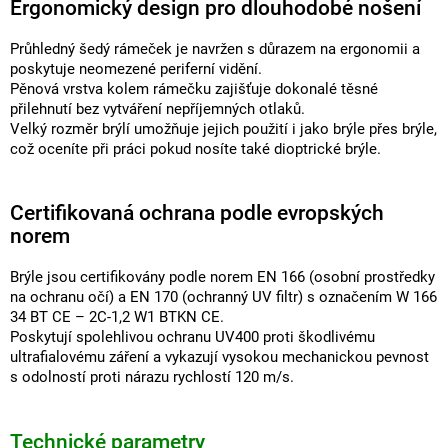
Ergonomický design pro dlouhodobé nošení
Průhledný šedý rámeček je navržen s důrazem na ergonomii a
poskytuje neomezené periferní vidění.
Pěnová vrstva kolem rámečku zajišťuje dokonalé těsné
přilehnutí bez vytváření nepříjemných otlaků.
Velký rozměr brýlí umožňuje jejich použití i jako brýle přes brýle,
což oceníte při práci pokud nosíte také dioptrické brýle.
Certifikovaná ochrana podle evropských
norem
Brýle jsou certifikovány podle norem EN 166 (osobní prostředky
na ochranu očí) a EN 170 (ochranný UV filtr) s označením W 166
34 BT CE – 2C-1,2 W1 BTKN CE.
Poskytují spolehlivou ochranu UV400 proti škodlivému
ultrafialovému záření a vykazují vysokou mechanickou pevnost
s odolností proti nárazu rychlostí 120 m/s.
Technické parametry