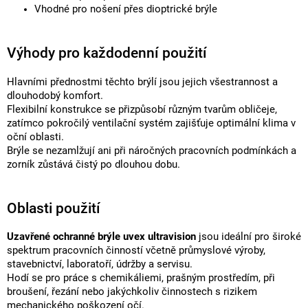
Vhodné pro nošení přes dioptrické brýle
Výhody pro každodenní použití
Hlavními přednostmi těchto brýlí jsou jejich všestrannost a
dlouhodobý komfort.
Flexibilní konstrukce se přizpůsobí různým tvarům obličeje,
zatímco pokročilý ventilační systém zajišťuje optimální klima v
oční oblasti.
Brýle se nezamlžují ani při náročných pracovních podmínkách a
zorník zůstává čistý po dlouhou dobu.
Oblasti použití
Uzavřené ochranné brýle uvex ultravision
jsou ideální pro široké
spektrum pracovních činností včetně průmyslové výroby,
stavebnictví, laboratoří, údržby a servisu.
Hodí se pro práce s chemikáliemi, prašným prostředím, při
broušení, řezání nebo jakýchkoliv činnostech s rizikem
mechanického poškození očí.