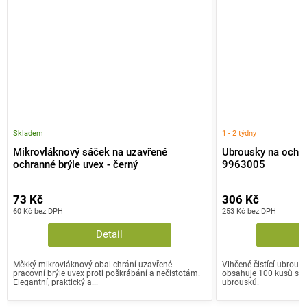
Skladem
1 - 2 týdny
Mikrovláknový sáček na uzavřené
Ubrousky na ochra
ochranné brýle uvex - černý
9963005
73 Kč
306 Kč
60 Kč bez DPH
253 Kč bez DPH
Detail
Měkký mikrovláknový obal chrání uzavřené
Vlhčené čistící ubrousk
pracovní brýle uvex proti poškrábání a nečistotám.
obsahuje 100 kusů sa
Elegantní, praktický a...
ubrousků.