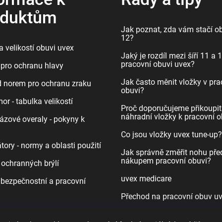
oduktům
Jak poznat, zda vám stačí ob
12?
 velikostí obuvi uvex
Jaký je rozdíl mezi šíří 11 a 
pracovní obuvi uvex?
pro ochranu hlavy
Jak často měnit vložky v pra
d norem pro ochranu zraku
obuvi?
r - tabulka velikostí
Proč doporučujeme přikoupit
náhradní vložky k pracovní o
ázové overaly - pokyny k
Co jsou vložky uvex tune-up?
tory - normy a oblasti použití
Jak správně změřit nohu pře
nákupem pracovní obuvi?
 ochranných brýlí
uvex medicare
bezpečnostní a pracovní
Přechod na pracovní obuv u