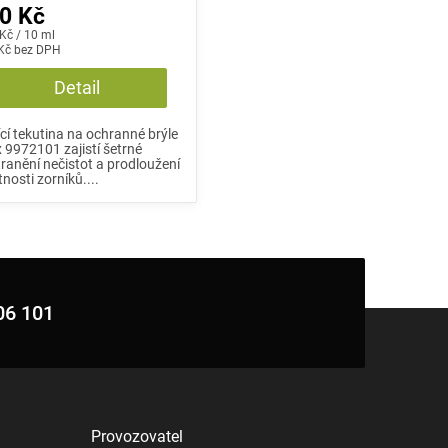
0 Kč
á
 Kč / 10 ml
:
Kč bez DPH
Detail
ící tekutina na ochranné brýle
 9972101 zajistí šetrné
ranění nečistot a prodloužení
tnosti zorníků....
06 101
Provozovatel