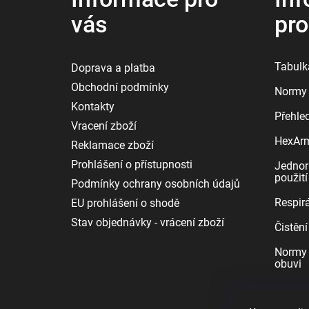
vás
pr
Tabulka
Doprava a platba
Obchodní podmínky
Normy 
Kontakty
Přehle
Vracení zboží
HexArmo
Reklamace zboží
Prohlášení o přístupnosti
Jednor
použití
Podmínky ochrany osobních údajů
Respirá
EU prohlášení o shodě
Stav objednávky - vrácení zboží
Čistění
Normy 
obuvi