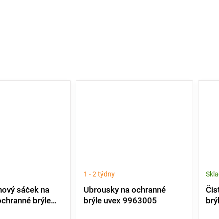
1 - 2 týdny
Skl
nový sáček na
Ubrousky na ochranné
Čis
ochranné brýle
brýle uvex 9963005
brý
ný