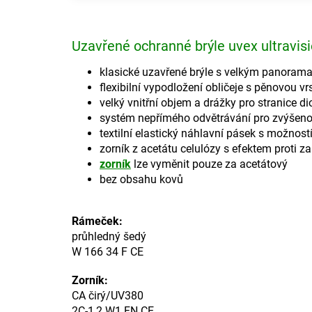
Uzavřené ochranné brýle uvex ultravis
klasické uzavřené brýle s velkým panoram
flexibilní vypodložení obličeje s pěnovou v
velký vnitřní objem a drážky pro stranice d
systém nepřímého odvětrávání pro zvýšeno
textilní elastický náhlavní pásek s možnost
zorník z acetátu celulózy s efektem proti z
zorník
lze vyměnit pouze za acetátový
bez obsahu kovů
Rámeček:
průhledný šedý
W 166 34 F CE
Zorník:
CA čirý/UV380
2C-1,2 W1 FN CE