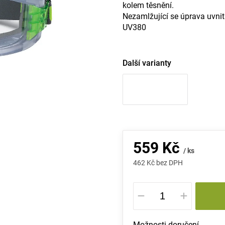
kolem těsnění.
Nezamlžující se úprava uvnitř
UV380
Další varianty
559 Kč
/ ks
462 Kč bez DPH
Měrná
cena:
Možnosti doručení