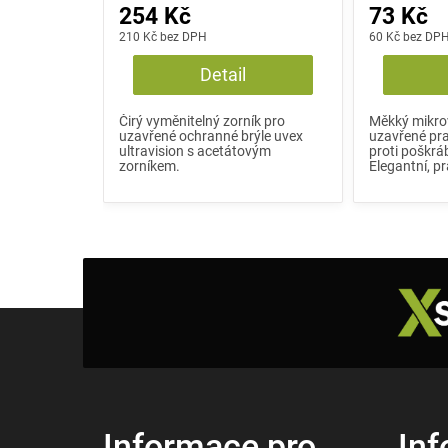
254 Kč
73 Kč
210 Kč bez DPH
60 Kč bez DP
Detail
Čirý vyměnitelný zorník pro
Měkký mikro
uzavřené ochranné brýle uvex
uzavřené pra
ultravision s acetátovým
proti poškrá
zorníkem.
Elegantní, pr
Z
á
p
a
t
í
Informace pro
Inf