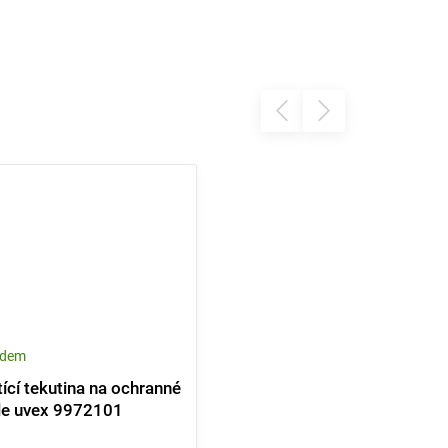
adem
tící tekutina na ochranné
le uvex 9972101