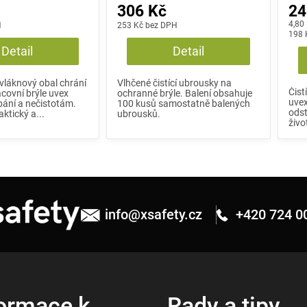
306 Kč
24
Měrn
4,80
H
253 Kč bez DPH
cena
198 
Detail
Detail
vláknový obal chrání
Vlhčené čistící ubrousky na
Čist
covní brýle uvex
ochranné brýle. Balení obsahuje
uvex
bání a nečistotám.
100 kusů samostatně balených
odst
aktický a...
ubrousků.
živo
info
@
xsafety.cz
+420 724 0
ormace k
Rady a tipy