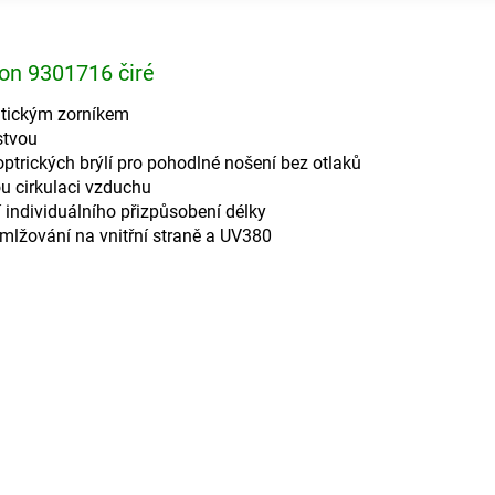
ion 9301716 čiré
atickým zorníkem
rstvou
ioptrických brýlí pro pohodlné nošení bez otlaků
u cirkulaci vzduchu
í individuálního přizpůsobení délky
amlžování na vnitřní straně a UV380