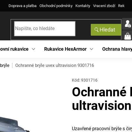
Doprava a platba
Obchodní podmínky
Kontakty
Vracení zboží
Reklama
Hledat
NÁK
KOŠ
ovní rukavice
Rukavice HexArmor
Ochrana hlav
brýle
Ochranné brýle uvex ultravision 9301716
Kód:
9301716
Ochranné 
ultravisi
Uzavřené pracovní brýle s č