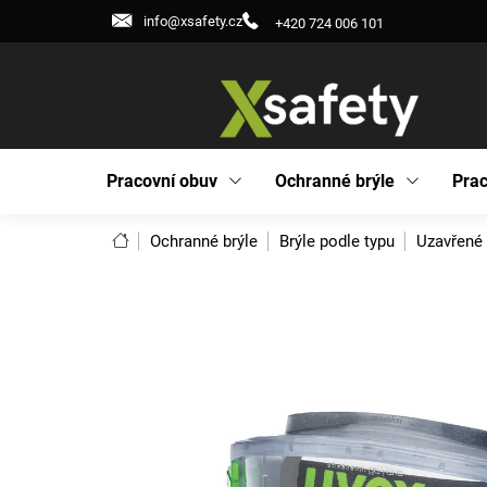
Přejít
info@xsafety.cz
+420 724 006 101
na
obsah
Pracovní obuv
Ochranné brýle
Prac
Domů
Ochranné brýle
Brýle podle typu
Uzavřené 