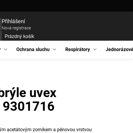
ce zboží
Prohlášení o přístupnosti
Podmínky ochrany osobních údajů
EU pro
Přihlášení
Nová registrace
Prázdný košík
UPNÍ
ÍK
y
Ochrana sluchu
Respirátory
Jednorázové
brýle uvex
on 9301716
irým acetátovým zorníkem a pěnovou vrstvou