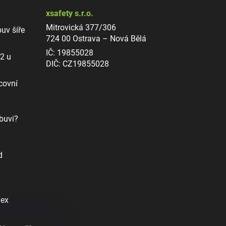
xsafety s.r.o.
Mitrovická 377/306
uv šíře
724 00 Ostrava – Nová Bělá
IČ: 19855028
12 u
DIČ: CZ19855028
covní
buvi?
d
vex