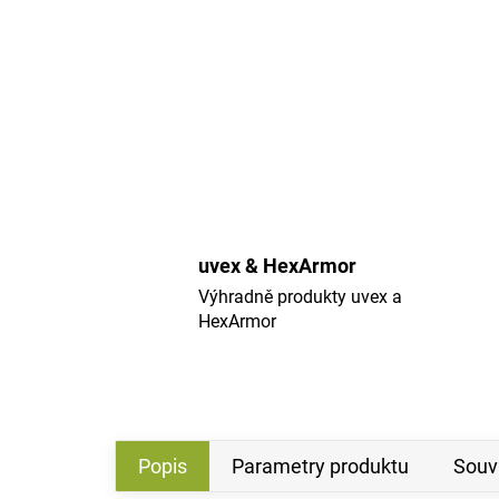
uvex & HexArmor
Výhradně produkty uvex a
HexArmor
Popis
Parametry produktu
Souvi