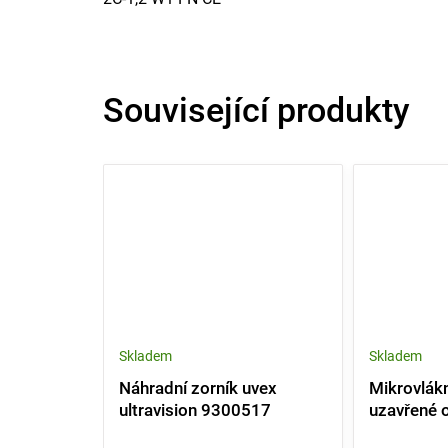
Související produkty
Skladem
Skladem
Náhradní zorník uvex
Mikrovlák
ultravision 9300517
uzavřené 
uvex - čer