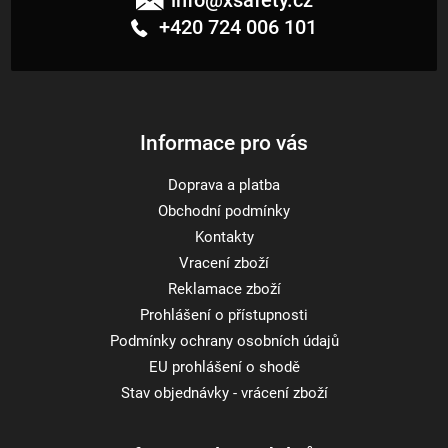
info
@
xsafety.cz
p
+420 724 006 101
a
t
í
Informace pro vás
Doprava a platba
Obchodní podmínky
Kontakty
Vracení zboží
Reklamace zboží
Prohlášení o přístupnosti
Podmínky ochrany osobních údajů
EU prohlášení o shodě
Stav objednávky - vrácení zboží