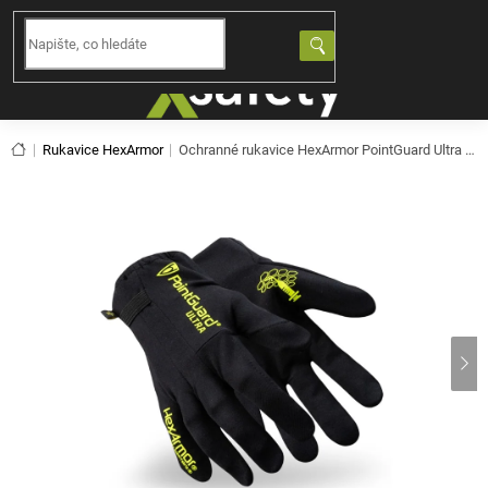
Přejít
na
NÁKUPNÍ
obsah
KOŠÍK
Domů
Rukavice HexArmor
Ochranné rukavice HexArmor PointGuard Ultra 6044