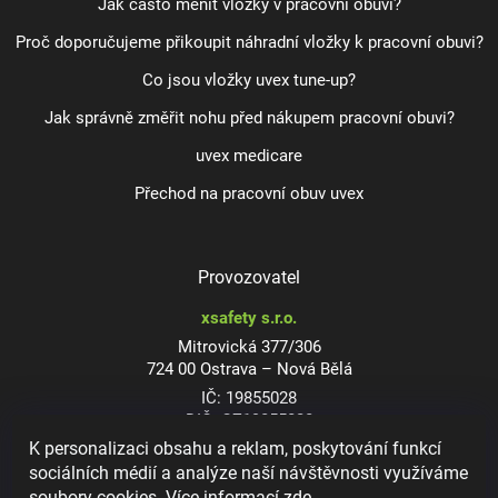
Jak často měnit vložky v pracovní obuvi?
Proč doporučujeme přikoupit náhradní vložky k pracovní obuvi?
Co jsou vložky uvex tune-up?
Jak správně změřit nohu před nákupem pracovní obuvi?
uvex medicare
Přechod na pracovní obuv uvex
Provozovatel
xsafety s.r.o.
Mitrovická 377/306
724 00 Ostrava – Nová Bělá
IČ: 19855028
DIČ: CZ19855028
K personalizaci obsahu a reklam, poskytování funkcí
sociálních médií a analýze naší návštěvnosti využíváme
soubory cookies. Více informací
zde
.