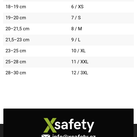
18–19 cm
6 / XS
19–20 cm
7 / S
20–21,5 cm
8 / M
21,5–23 cm
9 / L
23–25 cm
10 / XL
25–28 cm
11 / XXL
28–30 cm
12 / 3XL
Z
á