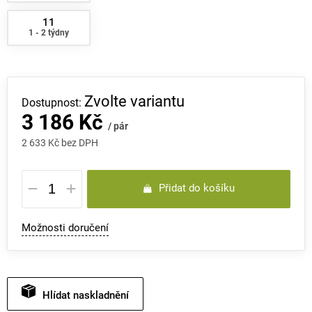
11
1 - 2 týdny
Zvolte variantu
3 186 Kč
/ pár
2 633 Kč bez DPH
Měrná
Přidat do košíku
cena:
Možnosti doručení
Hlídat