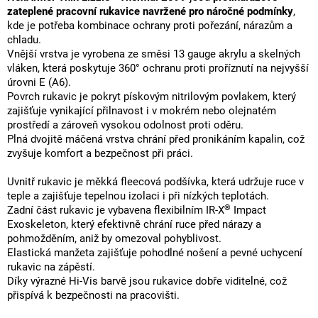
zateplené pracovní rukavice navržené pro náročné podmínky
,
kde je potřeba kombinace ochrany proti pořezání, nárazům a
chladu.
Vnější vrstva je vyrobena ze směsi 13 gauge akrylu a skelných
vláken, která poskytuje 360° ochranu proti proříznutí na nejvyšší
úrovni E (A6).
Povrch rukavic je pokryt pískovým nitrilovým povlakem, který
zajišťuje vynikající přilnavost i v mokrém nebo olejnatém
prostředí a zároveň vysokou odolnost proti oděru.
Plná dvojitě máčená vrstva chrání před pronikáním kapalin, což
zvyšuje komfort a bezpečnost při práci.
Uvnitř rukavic je měkká fleecová podšívka, která udržuje ruce v
teple a zajišťuje tepelnou izolaci i při nízkých teplotách.
®
Zadní část rukavic je vybavena flexibilním IR-X
Impact
Exoskeleton, který efektivně chrání ruce před nárazy a
pohmožděním, aniž by omezoval pohyblivost.
Elastická manžeta zajišťuje pohodlné nošení a pevné uchycení
rukavic na zápěstí.
Díky výrazné Hi-Vis barvě jsou rukavice dobře viditelné, což
přispívá k bezpečnosti na pracovišti.