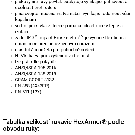
pískový nitrilový povlak poskytuje vynikající přilnavost a
odolnost proti oděru
plná dvojitě máčená vrstva nabízí vynikající odolnost vůči
kapalinám
vnitřní podšívka z fleece pomáhá udržet ruce v teple a
izolaci
®
TM
zadní IR-X
Impact Exoskeleton
je vysoce flexibilní a
chrání ruce před nebezpečným nárazem
elastická manžeta pro pohodlné nošení
Hi-Vis barva pro zvýšenou viditelnost
lze prát (dle pokynů)
ANSI/ISEA 105-2016
ANSI/ISEA 138-2019
GRAM SCORE 3132
EN 388 (4X43EP)
EN 511 (12X)
Tabulka velikostí rukavic HexArmor® podle
obvodu ruky: