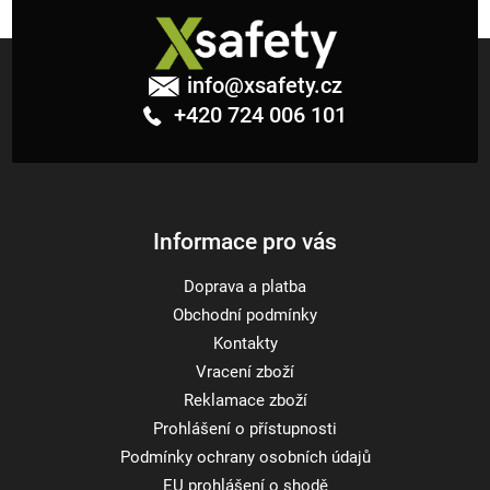
Z
á
info
@
xsafety.cz
p
+420 724 006 101
a
t
í
Informace pro vás
Doprava a platba
Obchodní podmínky
Kontakty
Vracení zboží
Reklamace zboží
Prohlášení o přístupnosti
Podmínky ochrany osobních údajů
EU prohlášení o shodě