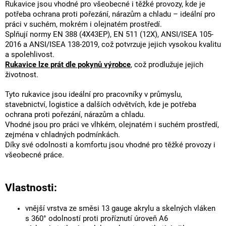
Rukavice jsou vhodné pro všeobecné i těžké provozy, kde je
potřeba ochrana proti pořezání, nárazům a chladu – ideální pro
práci v suchém, mokrém i olejnatém prostředí.
Splňují normy EN 388 (4X43EP), EN 511 (12X), ANSI/ISEA 105-
2016 a ANSI/ISEA 138-2019, což potvrzuje jejich vysokou kvalitu
a spolehlivost.
Rukavice lze prát dle pokynů výrobce
, což prodlužuje jejich
životnost.
Tyto rukavice jsou ideální pro pracovníky v průmyslu,
stavebnictví, logistice a dalších odvětvích, kde je potřeba
ochrana proti pořezání, nárazům a chladu.
Vhodné jsou pro práci ve vlhkém, olejnatém i suchém prostředí,
zejména v chladných podmínkách.
Díky své odolnosti a komfortu jsou vhodné pro těžké provozy i
všeobecné práce.
Vlastnosti:
vnější vrstva ze směsi 13 gauge akrylu a skelných vláken
s 360° odolností proti proříznutí úroveň A6