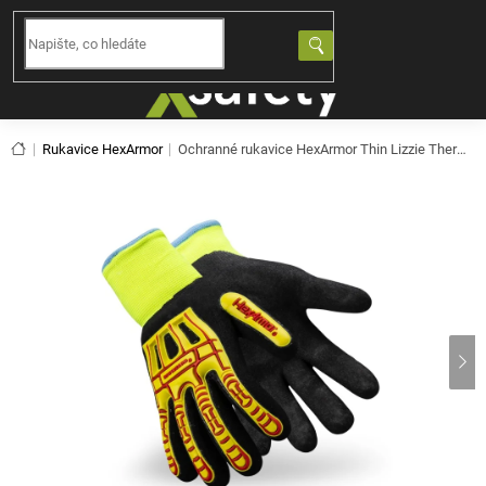
Přejít
na
NÁKUPNÍ
obsah
KOŠÍK
Domů
Rukavice HexArmor
Ochranné rukavice HexArmor Thin Lizzie Thermal