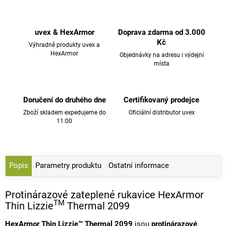
uvex & HexArmor
Doprava zdarma od 3.000
Kč
Výhradně produkty uvex a
HexArmor
Objednávky na adresu i výdejní
místa
Doručení do druhého dne
Certifikovaný prodejce
Zboží skladem expedujeme do
Oficiální distributor uvex
11:00
Popis
Parametry produktu
Ostatní informace
Protinárazové zateplené rukavice HexArmor
TM
Thin Lizzie
Thermal 2099
HexArmor Thin Lizzie™ Thermal 2099
jsou
protinárazové