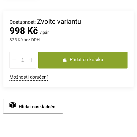
Zvolte variantu
998 Kč
/ pár
825 Kč bez DPH
Měrná
Přidat do košíku
cena:
Možnosti doručení
Hlídat