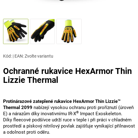
Kód:
|
EAN
:
Zvolte variantu
Ochranné rukavice HexArmor Thin
Lizzie Thermal
Protinárazové zateplené rukavice HexArmor Thin Lizzie™
Thermal 2099
nabízejí vysokou ochranu proti proříznutí (úroveň
®
E) a nárazům díky inovativnímu IR-X
Impact Exoskeleton.
Díky fleecové podšívce udrží ruce v teple i při práci v chladném
prostředí a pískový nitrilový povlak zajišťuje vynikající přilnavost
a odolnost proti oděru.