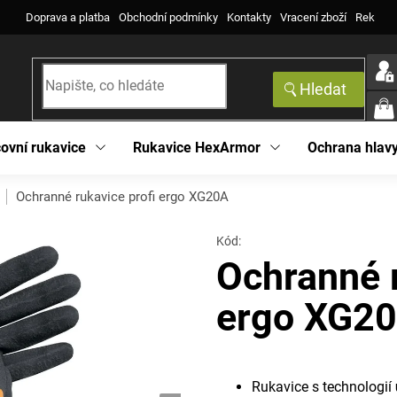
Doprava a platba
Obchodní podmínky
Kontakty
Vracení zboží
Reklama
Hledat
NÁK
KOŠ
ovní rukavice
Rukavice HexArmor
Ochrana hlav
Ochranné rukavice profi ergo XG20A
Kód:
Ochranné r
ergo XG2
Rukavice s technologií