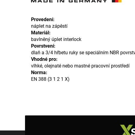
Provedení:
náplet na zápěstí
Materiál:
bavlněný úplet interlock
Povrstvení:
dlaň a 3/4 hřbetu ruky se speciálním NBR povrstv
Vhodné pro:
vlhké, olejnaté nebo mastné pracovní prostředí
Norma:
EN 388 (3 1 2 1 X)
Z