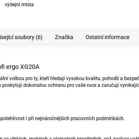
výdejní místa
sející soubory (6)
Značka
Ostatní informace
ofi ergo XG20A
ní volbou pro ty, kteří hledají vysokou kvalitu, pohodlí a bezpeč
poskytují dokonalou ochranu pro vaše ruce a zaručují vynikajíc
 spolehlivost i při nejnáročnějších pracovních podmínkách.
ve vlhkých, mokrých a olejnatých prostředích, což zvyšuje vaši 