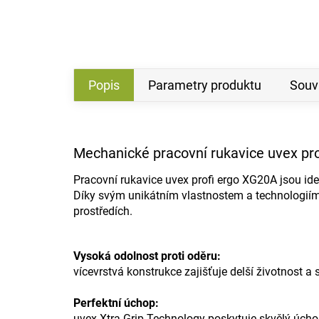
Popis
Parametry produktu
Souvi
Mechanické pracovní rukavice uvex pr
Pracovní rukavice uvex profi ergo XG20A jsou ideál
Díky svým unikátním vlastnostem a technologiím 
prostředích.
Vysoká odolnost proti oděru:
vícevrstvá konstrukce zajišťuje delší životnost a
Perfektní úchop:
uvex Xtra Grip Technology poskytuje skvělý úchop 