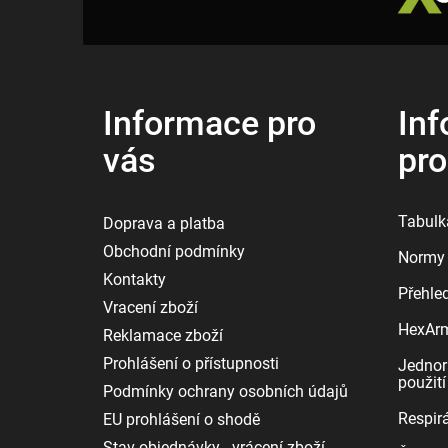
á
p
a
t
í
Informace pro
Inf
vás
pr
Tabulka
Doprava a platba
Obchodní podmínky
Normy 
Kontakty
Přehle
Vracení zboží
HexArmo
Reklamace zboží
Prohlášení o přístupnosti
Jednor
použití
Podmínky ochrany osobních údajů
Respirá
EU prohlášení o shodě
Stav objednávky - vrácení zboží