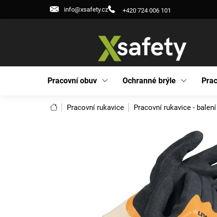
Přejít
info@xsafety.cz
+420 724 006 101
na
obsah
Pracovní obuv
Ochranné brýle
Prac
Domů
Pracovní rukavice
Pracovní rukavice - balení