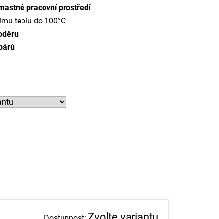
 mastné pracovní prostředí
ímu teplu do 100°C
 oděru
párů
Zvolte variantu