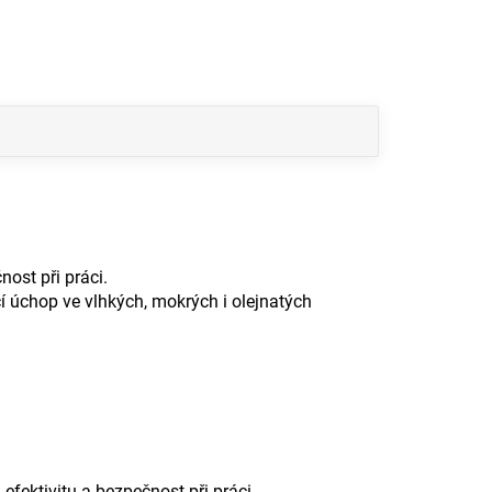
nost při práci.
í úchop ve vlhkých, mokrých i olejnatých
efektivitu a bezpečnost při práci.