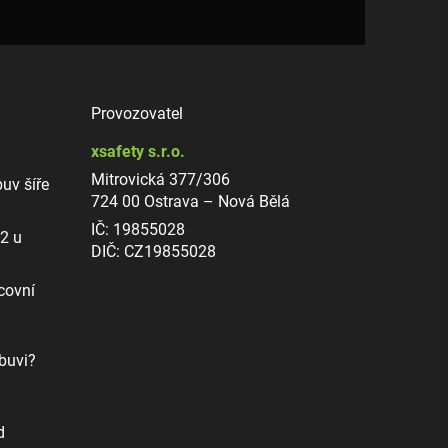
Provozovatel
xsafety s.r.o.
Mitrovická 377/306
uv šíře
724 00 Ostrava – Nová Bělá
IČ: 19855028
12 u
DIČ: CZ19855028
covní
buvi?
d