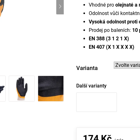
Vhodné pro
olejnaté a
Odolnost vůči kontaktn
Vysoká odolnost proti
Prodej po baleních:
10 
EN 388 (3 1 2 1 X)
EN 407 (X 1 X X X X)
Varianta
Další varianty
174 Kč