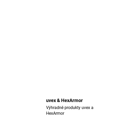
uvex & HexArmor
Výhradně produkty uvex a
HexArmor