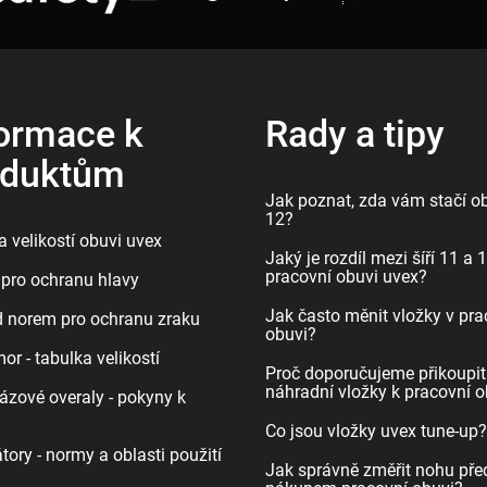
ormace k
Rady a tipy
oduktům
Jak poznat, zda vám stačí ob
12?
 velikostí obuvi uvex
Jaký je rozdíl mezi šíří 11 a 
pracovní obuvi uvex?
pro ochranu hlavy
Jak často měnit vložky v pra
d norem pro ochranu zraku
obuvi?
r - tabulka velikostí
Proč doporučujeme přikoupit
náhradní vložky k pracovní o
ázové overaly - pokyny k
Co jsou vložky uvex tune-up?
tory - normy a oblasti použití
Jak správně změřit nohu pře