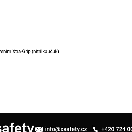
ením Xtra-Grip (nitrilkaučuk)
info
@
xsafety.cz
+420 724 0