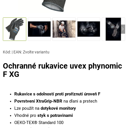
Kód:
|
EAN
:
Zvolte variantu
Ochranné rukavice uvex phynomic
F XG
Rukavice s odolností proti proříznutí úroveň F
Povrstvení XtraGrip-NBR
na dlani a prstech
Lze použít na
dotykové monitory
Vhodné pro
styk s potravinami
OEKO-TEX® Standard 100