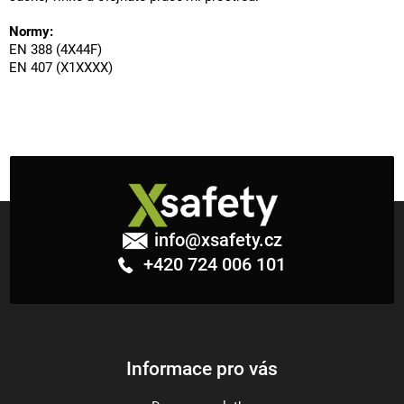
Normy:
EN 388 (4X44F)
EN 407 (X1XXXX)
Z
á
info
@
xsafety.cz
p
+420 724 006 101
a
t
í
Informace pro vás