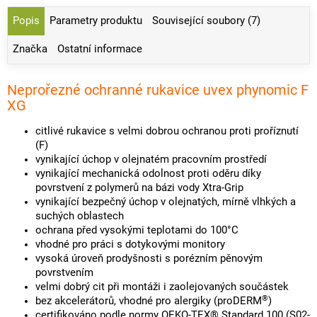
Popis
Parametry produktu
Související soubory (7)
Značka
Ostatní informace
Neprořezné ochranné rukavice uvex phynomic F
XG
citlivé rukavice s velmi dobrou ochranou proti proříznutí
(F)
vynikající úchop v olejnatém pracovním prostředí
vynikající mechanická odolnost proti oděru díky
povrstvení z polymerů na bázi vody Xtra-Grip
vynikající bezpečný úchop v olejnatých, mírně vlhkých a
suchých oblastech
ochrana před vysokými teplotami do 100°C
vhodné pro práci s dotykovými monitory
vysoká úroveň prodyšnosti s porézním pěnovým
povrstvením
velmi dobrý cit při montáži i zaolejovaných součástek
®
bez akcelerátorů, vhodné pro alergiky (proDERM
)
certifikováno podle normy OEKO-TEX® Standard 100 (S02-