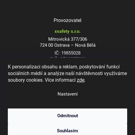
Provozovatel
xsafety s.r.o.
Mitrovická 377/306
724 00 Ostrava – Nová Bělá
IČ: 19855028
DIČ: CZ19855028
K personalizaci obsahu a reklam, poskytování funkcí
sociálních médií a analýze naší návštěvnosti využíváme
soubory cookies. Více informací
zde
.
Dioptrické ochranné brýle
Nastavení
Odmítnout
Copyright 2026
xsafety.cz
. Všechna práva vyhrazena.
Upravit nastavení
Souhlasím
cookies