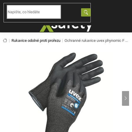
Přejít
na
NÁKUPNÍ
obsah
KOŠÍK
Domů
Rukavice odolné proti prořezu
Ochranné rukavice uvex phynomic F XG