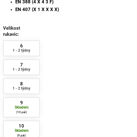
EN 388 (4 X 4 3 F)
EN 407 (X 1 X X X X)
Velikost
rukavic:
6
1 - 2 týdny
7
1 - 2 týdny
8
1 - 2 týdny
9
Skladem
10 pár
10
Skladem
9 pár