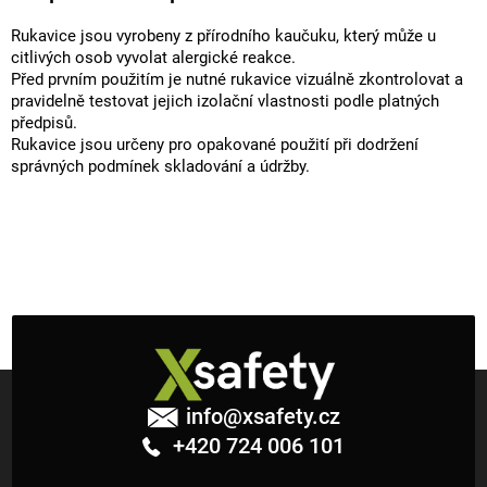
Rukavice jsou vyrobeny z přírodního kaučuku, který může u
citlivých osob vyvolat alergické reakce.
Před prvním použitím je nutné rukavice vizuálně zkontrolovat a
pravidelně testovat jejich izolační vlastnosti podle platných
předpisů.
Rukavice jsou určeny pro opakované použití při dodržení
správných podmínek skladování a údržby.
Z
á
info
@
xsafety.cz
p
+420 724 006 101
a
t