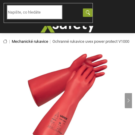
Přejít
na
NÁKUPNÍ
obsah
KOŠÍK
Domů
Mechanické rukavice
Ochranné rukavice uvex power protect V1000