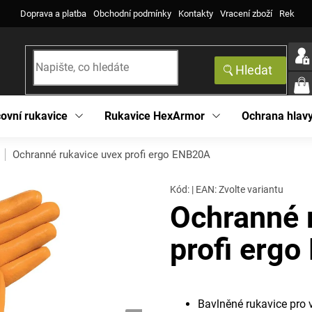
Doprava a platba
Obchodní podmínky
Kontakty
Vracení zboží
Reklama
Hledat
NÁK
KOŠ
ovní rukavice
Rukavice HexArmor
Ochrana hlav
Ochranné rukavice uvex profi ergo ENB20A
Kód:
|
EAN
:
Zvolte variantu
Ochranné 
profi erg
Bavlněné rukavice pro 