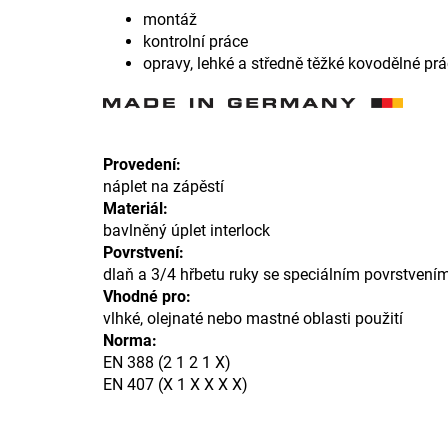
montáž
kontrolní práce
opravy, lehké a středně těžké kovodělné pr
Provedení:
náplet na zápěstí
Materiál:
bavlněný úplet interlock
Povrstvení:
dlaň a 3/4 hřbetu ruky se speciálním povrstvením
Vhodné pro:
vlhké, olejnaté nebo mastné oblasti použití
Norma:
EN 388 (2 1 2 1 X)
EN 407 (X 1 X X X X)