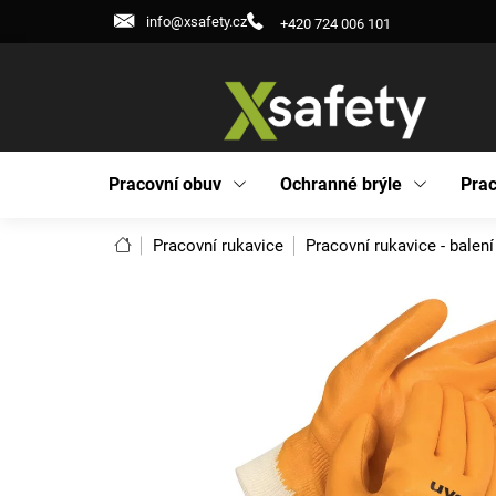
Přejít
info@xsafety.cz
+420 724 006 101
na
obsah
Pracovní obuv
Ochranné brýle
Prac
Domů
Pracovní rukavice
Pracovní rukavice - balení