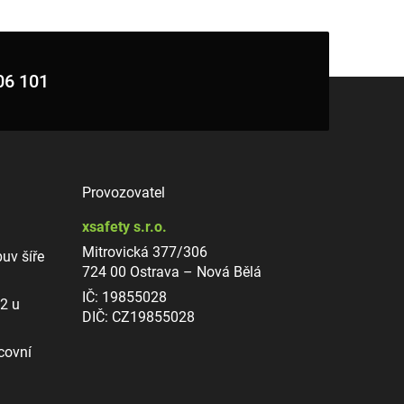
06 101
Provozovatel
xsafety s.r.o.
Mitrovická 377/306
uv šíře
724 00 Ostrava – Nová Bělá
IČ: 19855028
12 u
DIČ: CZ19855028
covní