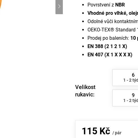
Povrstvení z
NBR
Vhodné pro vlhké, olej
Odolné vůči kontaktní
OEKO-TEX® Standard 
Prodej po baleních:
10 
EN 388 (2 1 2 1 X)
EN 407 (X 1 X X X X)
6
1 - 2 tý
Velikost
rukavic:
9
1 - 2 tý
115 Kč
/ pár