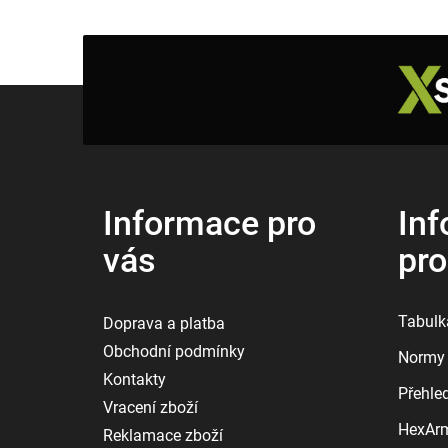
Z
á
p
a
t
í
Informace pro
Inf
vás
pr
Tabulka
Doprava a platba
Obchodní podmínky
Normy 
Kontakty
Přehle
Vracení zboží
HexArmo
Reklamace zboží