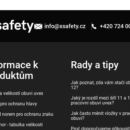
info
@
xsafety.cz
+420 724 0
ormace k
Rady a tipy
oduktům
Jak poznat, zda vám stačí ob
12?
 velikostí obuvi uvex
Jaký je rozdíl mezi šíří 11 a 
pracovní obuvi uvex?
pro ochranu hlavy
Jak často měnit vložky v pra
d norem pro ochranu zraku
obuvi?
r - tabulka velikostí
Proč doporučujeme přikoupit