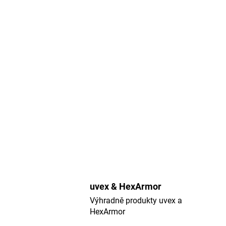
uvex & HexArmor
Výhradně produkty uvex a
HexArmor