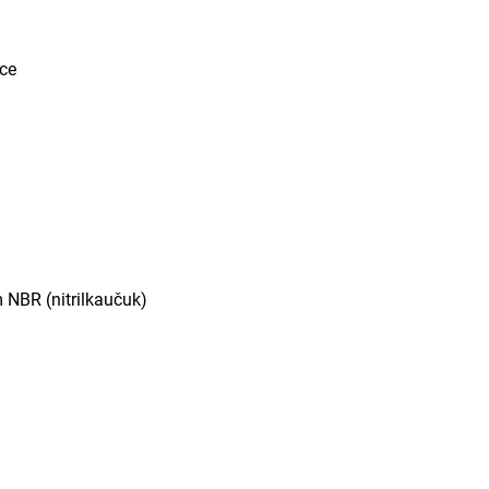
áce
 NBR (nitrilkaučuk)