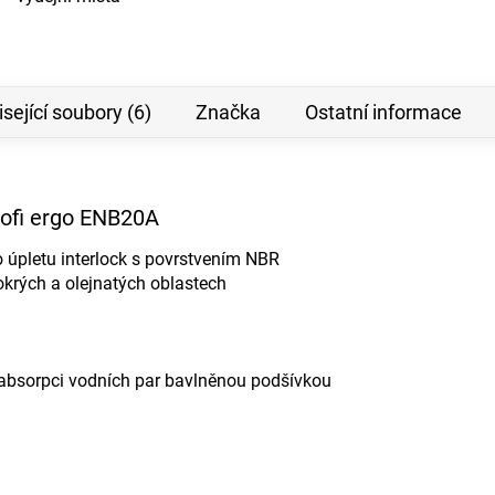
sející soubory (6)
Značka
Ostatní informace
rofi ergo ENB20A
 úpletu interlock s povrstvením NBR
krých a olejnatých oblastech
é absorpci vodních par bavlněnou podšívkou