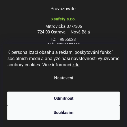
Provozovatel
xsafety s.r.o.
Mitrovická 377/306
724 00 Ostrava – Nová Bělá
IČ: 19855028
DIČ: CZ19855028
K personalizaci obsahu a reklam, poskytování funkcí
sociálních médií a analýze naší návštěvnosti využíváme
soubory cookies. Více informací
zde
.
Dioptrické ochranné brýle
Nastavení
Odmítnout
Copyright 2026
xsafety.cz
. Všechna práva vyhrazena.
Upravit nastavení
Souhlasím
cookies
Vytvořil Shoptet
&
Jakub Grác