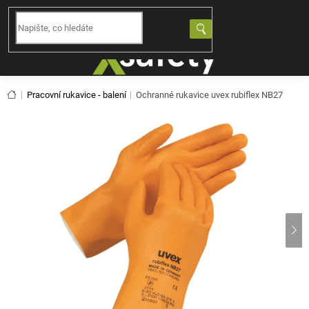
Přejít
na
NÁKUPNÍ
obsah
KOŠÍK
Domů
Pracovní rukavice - balení
Ochranné rukavice uvex rubiflex NB27