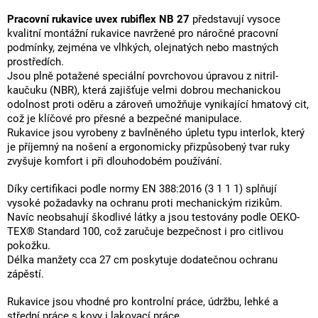
Pracovní rukavice uvex rubiflex NB 27
představují vysoce
kvalitní montážní rukavice navržené pro náročné pracovní
podmínky, zejména ve vlhkých, olejnatých nebo mastných
prostředích.
Jsou plně potažené speciální povrchovou úpravou z nitril-
kaučuku (NBR), která zajišťuje velmi dobrou mechanickou
odolnost proti oděru a zároveň umožňuje vynikající hmatový cit,
což je klíčové pro přesné a bezpečné manipulace.
Rukavice jsou vyrobeny z bavlněného úpletu typu interlok, který
je příjemný na nošení a ergonomicky přizpůsobený tvar ruky
zvyšuje komfort i při dlouhodobém používání.
Díky certifikaci podle normy EN 388:2016 (3 1 1 1) splňují
vysoké požadavky na ochranu proti mechanickým rizikům.
Navíc neobsahují škodlivé látky a jsou testovány podle OEKO-
TEX® Standard 100, což zaručuje bezpečnost i pro citlivou
pokožku.
Délka manžety cca 27 cm poskytuje dodatečnou ochranu
zápěstí.
Rukavice jsou vhodné pro kontrolní práce, údržbu, lehké a
střední práce s kovy i lakovací práce.