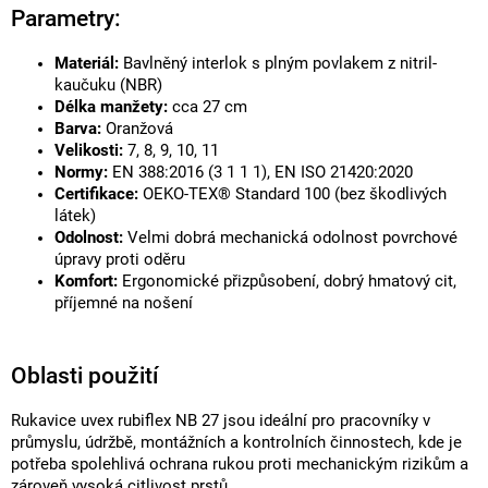
Parametry:
Materiál:
Bavlněný interlok s plným povlakem z nitril-
kaučuku (NBR)
Délka manžety:
cca 27 cm
Barva:
Oranžová
Velikosti:
7, 8, 9, 10, 11
Normy:
EN 388:2016 (3 1 1 1), EN ISO 21420:2020
Certifikace:
OEKO-TEX® Standard 100 (bez škodlivých
látek)
Odolnost:
Velmi dobrá mechanická odolnost povrchové
úpravy proti oděru
Komfort:
Ergonomické přizpůsobení, dobrý hmatový cit,
příjemné na nošení
Oblasti použití
Rukavice uvex rubiflex NB 27 jsou ideální pro pracovníky v
průmyslu, údržbě, montážních a kontrolních činnostech, kde je
potřeba spolehlivá ochrana rukou proti mechanickým rizikům a
zároveň vysoká citlivost prstů.