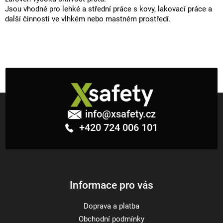
Jsou vhodné pro lehké a střední práce s kovy, lakovací práce a
další činnosti ve vlhkém nebo mastném prostředí.
Z
á
info
@
xsafety.cz
p
+420 724 006 101
a
t
í
Informace pro vás
Doprava a platba
Obchodní podmínky