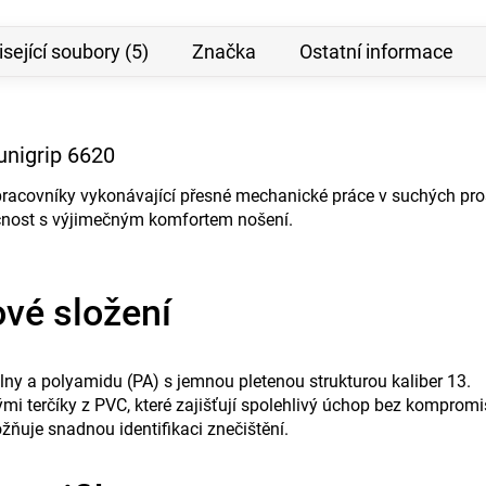
sející soubory (5)
Značka
Ostatní informace
unigrip 6620
 pracovníky vykonávající přesné mechanické práce v suchých pro
čnost s výjimečným komfortem nošení.
ové složení
lny a polyamidu (PA) s jemnou pletenou strukturou kaliber 13.
i terčíky z PVC, které zajišťují spolehlivý úchop bez kompromisů
ňuje snadnou identifikaci znečištění.