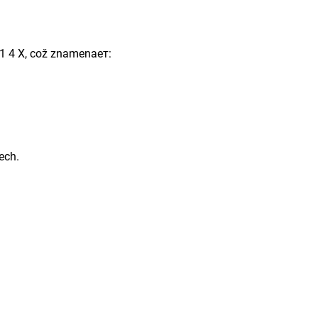
1 4 X, což znamenает:
ech.