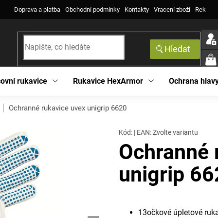
Doprava a platba
Obchodní podmínky
Kontakty
Vracení zboží
Reklama
Hledat
NÁK
KOŠ
ovní rukavice
Rukavice HexArmor
Ochrana hlav
Ochranné rukavice uvex unigrip 6620
Kód:
|
EAN
:
Zvolte variantu
Ochranné 
unigrip 6
13očkové úpletové ruk