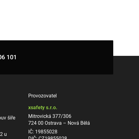
06 101
Provozovatel
xsafety s.r.o.
Mitrovická 377/306
uv šíře
724 00 Ostrava – Nová Bělá
IČ: 19855028
12 u
DIČ: CZ19855028