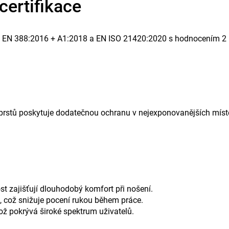
certifikace
my EN 388:2016 + A1:2018 a EN ISO 21420:2020 s hodnocením 2 
 prstů poskytuje dodatečnou ochranu v nejexponovanějších míst
st zajišťují dlouhodobý komfort při nošení.
 což snižuje pocení rukou během práce.
ož pokrývá široké spektrum uživatelů.