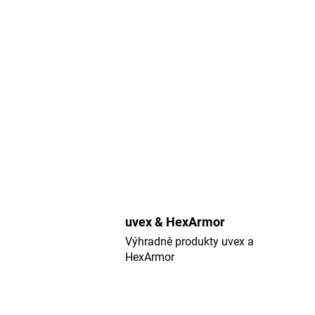
uvex & HexArmor
Výhradně produkty uvex a
HexArmor