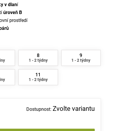
ky v dlan
í
tí
úroveň B
vní prostředí
párů
8
9
dny
1 - 2 týdny
1 - 2 týdny
11
dny
1 - 2 týdny
Zvolte variantu