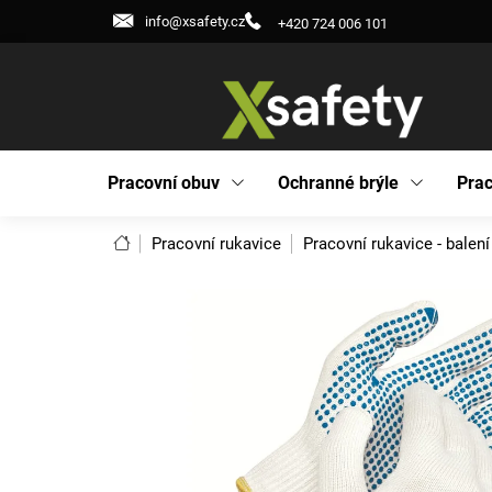
Přejít
info@xsafety.cz
+420 724 006 101
na
obsah
Pracovní obuv
Ochranné brýle
Prac
Domů
Pracovní rukavice
Pracovní rukavice - balení