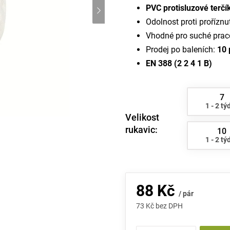
PVC protisluzové terčí
Odolnost proti proříznu
Vhodné pro suché praco
Prodej po baleních:
10 
EN 388 (2 2 4 1 B)
7
1 - 2 tý
Velikost
rukavic:
10
1 - 2 tý
88 Kč
/ pár
73 Kč bez DPH
Měrná