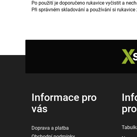
Po použití je doporučeno rukavice vyčistit a nec
Při správném skladování a používání si rukavice 
Z
á
p
a
t
í
Informace pro
Inf
vás
pr
Tabulka
Doprava a platba
Obchodní podmínky