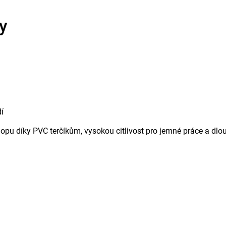
y
í
hopu díky PVC terčíkům, vysokou citlivost pro jemné práce a dl