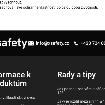
hat vyschnout.
zachovají své ochranné vlastnosti po celou dobu životnosti.
info
@
xsafety.cz
+420 724 0
ormace k
Rady a tipy
oduktům
Jak poznat, zda vám stačí ob
12?
 velikostí obuvi uvex
Jaký je rozdíl mezi šíří 11 a 