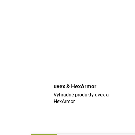
uvex & HexArmor
Výhradně produkty uvex a
HexArmor