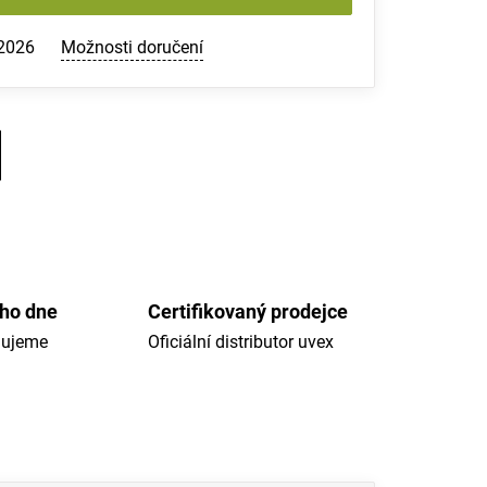
.2026
Možnosti doručení
ého dne
Certifikovaný prodejce
dujeme
Oficiální distributor uvex