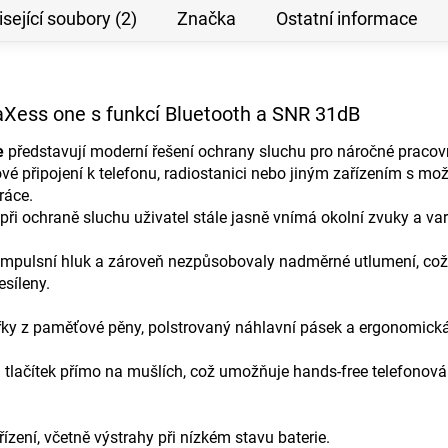
sející soubory (2)
Značka
Ostatní informace
aXess one s funkcí Bluetooth a SNR 31dB
e
představují moderní řešení ochrany sluchu pro náročné pracovn
vé připojení k telefonu, radiostanici nebo jiným zařízením s mo
ráce.
i při ochraně sluchu uživatel stále jasně vnímá okolní zvuky a va
 impulsní hluk a zároveň nezpůsobovaly nadměrné utlumení, což um
síleny.
ářky z paměťové pěny, polstrovaný náhlavní pásek a ergonomická
h tlačítek přímo na mušlích, což umožňuje hands-free telefonová
zení, včetně výstrahy při nízkém stavu baterie.