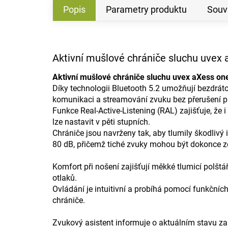
Popis
Parametry produktu
Souvi
Aktivní mušlové chrániče sluchu uvex 
Aktivní mušlové chrániče sluchu uvex aXess on
Díky technologii Bluetooth 5.2 umožňují bezdráto
komunikaci a streamování zvuku bez přerušení p
Funkce Real-Active-Listening (RAL) zajišťuje, že 
lze nastavit v pěti stupních.
Chrániče jsou navrženy tak, aby tlumily škodlivý
80 dB, přičemž tiché zvuky mohou být dokonce ze
Komfort při nošení zajišťují měkké tlumicí polšt
otlaků.
Ovládání je intuitivní a probíhá pomocí funkčníc
chrániče.
Zvukový asistent informuje o aktuálním stavu zaří