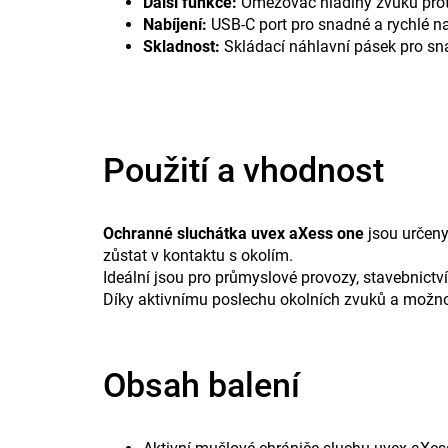
Další funkce:
Omezovač hladiny zvuku proti
Nabíjení:
USB-C port pro snadné a rychlé na
Skladnost:
Skládací náhlavní pásek pro sn
Použití a vhodnost
Ochranné sluchátka uvex aXess one
jsou určeny 
zůstat v kontaktu s okolím.
Ideální jsou pro průmyslové provozy, stavebnictví,
Díky aktivnímu poslechu okolních zvuků a možno
Obsah balení