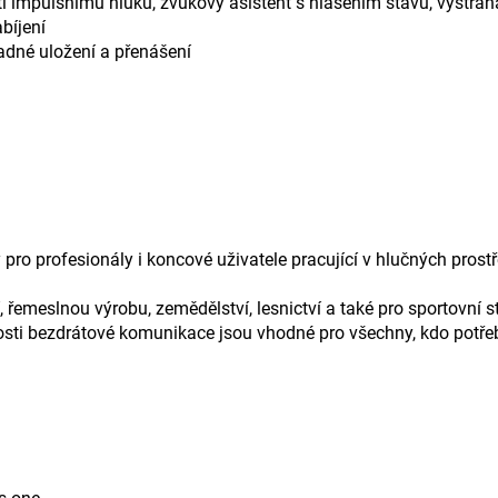
 impulsnímu hluku, zvukový asistent s hlášením stavu, výstraha
bíjení
adné uložení a přenášení
pro profesionály i koncové uživatele pracující v hlučných prostř
 řemeslnou výrobu, zemědělství, lesnictví a také pro sportovní st
sti bezdrátové komunikace jsou vhodné pro všechny, kdo potře