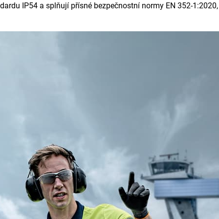
andardu IP54 a splňují přísné bezpečnostní normy EN 352-1:202