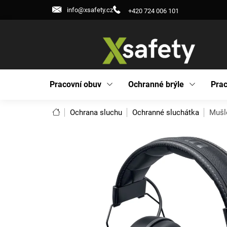
Přejít
info@xsafety.cz
+420 724 006 101
na
obsah
Pracovní obuv
Ochranné brýle
Prac
Domů
Ochrana sluchu
Ochranné sluchátka
Mušl