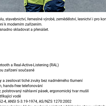
lu, stavebnictví, řemeslné výrobě, zemědělství, lesnictví i pro kon
ní k moderním zařízením.
snadno skladovat a přenášet.
tooth a Real-Active-Listening (RAL)
vou zařízení současně
 a zesilovat tiché zvuky bez nadměrného tlumení
h, hands-free telefonování
 polstrovaný náhlavní pásek, ergonomický tvar mušlí
říkající vodě
52-4, ANSI S-3.19-1974, AS/NZS 1270:2002