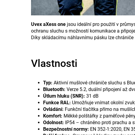
Uvex aXess one
jsou ideální pro použití v průmys
ochranu sluchu s možností komunikace a připoje
Díky skládacímu náhlavnímu pásku lze chrániče 
Vlastnosti
Typ:
Aktivní mušlové chrániče sluchu s Blue
Bluetooth:
Verze 5.2, duální připojení až d
Útlum hluku (SNR):
31 dB
Funkce RAL:
Umožňuje vnímat okolní zvuky
Ovládání:
Funkční tlačítka přímo na mušlíc
Komfort:
Měkké polštářky z paměťové pěny,
Odolnost:
IP54 – chráněno proti prachu a st
Bezpečnostní normy:
EN 352-1:2020, EN 3