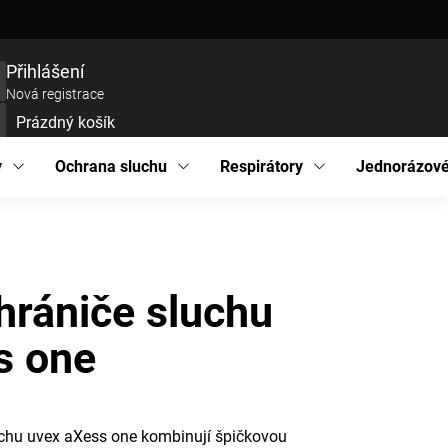
ce zboží
Prohlášení o přístupnosti
Podmínky ochrany osobních údajů
EU pro
Přihlášení
Nová registrace
Prázdný košík
UPNÍ
ÍK
y
Ochrana sluchu
Respirátory
Jednorázové
hrániče sluchu
s one
uchu uvex aXess one kombinují špičkovou