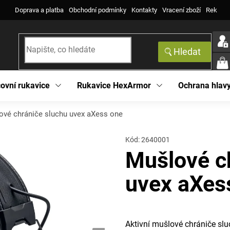
Doprava a platba
Obchodní podmínky
Kontakty
Vracení zboží
Reklama
Hledat
NÁK
KOŠ
ovní rukavice
Rukavice HexArmor
Ochrana hlav
ové chrániče sluchu uvex aXess one
Kód:
2640001
Mušlové c
uvex aXes
Aktivní mušlové chrániče sl