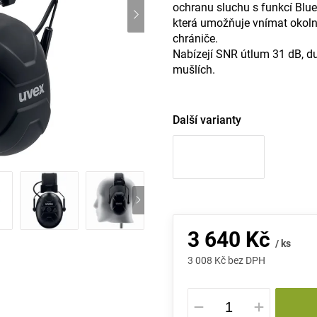
ochranu sluchu s funkcí Bluet
která umožňuje vnímat okoln
chrániče.
Nabízejí SNR útlum 31 dB, du
mušlích.
Další varianty
3 640 Kč
/ ks
3 008 Kč bez DPH
Měrná
cena: