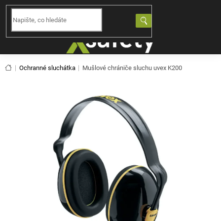
Přejít
na
NÁKUPNÍ
obsah
KOŠÍK
Domů
Ochranné sluchátka
Mušlové chrániče sluchu uvex K200