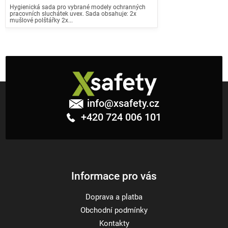
Hygienická sada pro vybrané modely ochranných
pracovních sluchátek uvex. Sada obsahuje: 2x
mušlové polštářky 2x...
Z
á
info
@
xsafety.cz
p
+420 724 006 101
a
t
í
Informace pro vás
Doprava a platba
Obchodní podmínky
Kontakty