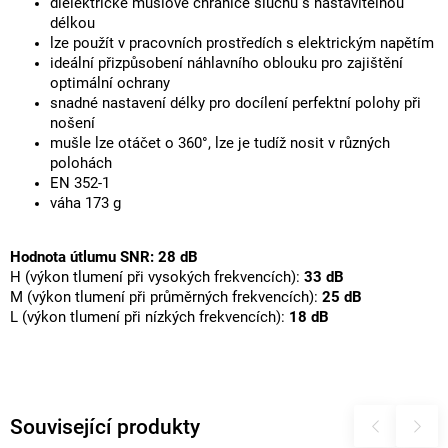
dielektrické mušlové chrániče sluchu s nastavitelnou
délkou
lze použít v pracovních prostředích s elektrickým napětím
ideální přizpůsobení náhlavního oblouku pro zajištění
optimální ochrany
snadné nastavení délky pro docílení perfektní polohy při
nošení
mušle lze otáčet o 360°, lze je tudíž nosit v různých
polohách
EN 352-1
váha 173 g
Hodnota útlumu SNR: 28 dB
H (výkon tlumení při vysokých frekvencích):
33 dB
M (výkon tlumení při průměrných frekvencích):
25 dB
L (výkon tlumení při nízkých frekvencích):
18 dB
Související produkty