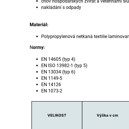
chov hospodářských zvířat a veterinární sl
nakládání s odpady
Materiál:
Polypropylenová netkaná textilie laminovan
N
ormy:
EN 14605 (typ 4)
EN ISO 13982-1 (typ 5)
EN 13034 (typ 6)
EN 1149-5
EN 14126
EN 1073-2