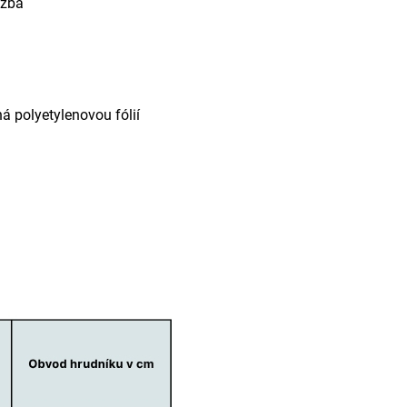
užba
á polyetylenovou fólií