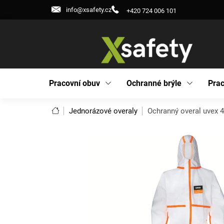
Přejít
info@xsafety.cz
+420 724 006 101
na
obsah
Pracovní obuv
Ochranné brýle
Prac
Domů
Jednorázové overaly
Ochranný overal uvex 