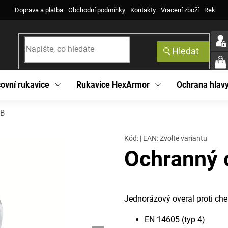
Doprava a platba
Obchodní podmínky
Kontakty
Vracení zboží
Reklama
Hledat
NÁK
KOŠ
ovní rukavice
Rukavice HexArmor
Ochrana hlav
4B
Kód:
|
EAN
:
Zvolte variantu
Ochranný 
Jednorázový overal proti ch
EN 14605 (typ 4)