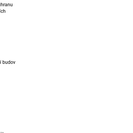
chranu
ích
ní budov