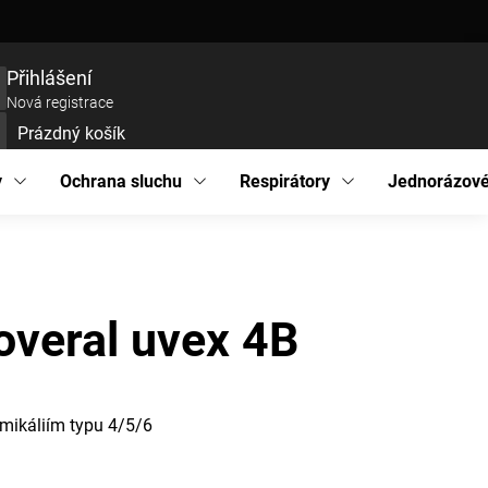
ce zboží
Prohlášení o přístupnosti
Podmínky ochrany osobních údajů
EU pro
Přihlášení
Nová registrace
Prázdný košík
UPNÍ
ÍK
y
Ochrana sluchu
Respirátory
Jednorázové
overal uvex 4B
emikáliím typu 4/5/6