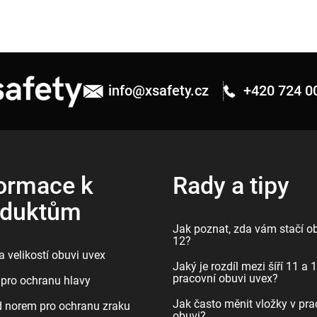
info
@
xsafety.cz
+420 724 0
ormace k
Rady a tipy
oduktům
Jak poznat, zda vám stačí ob
12?
 velikostí obuvi uvex
Jaký je rozdíl mezi šíří 11 a 
pracovní obuvi uvex?
pro ochranu hlavy
Jak často měnit vložky v pra
d norem pro ochranu zraku
obuvi?