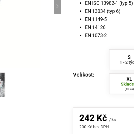
EN ISO 13982-1 (typ 5)
EN 13034 (typ 6)
EN 1149-5
EN 14126
EN 1073-2
S
1 - 2 tý
Velikost:
XL
Sklad
10 ks
242 Kč
/ ks
200 Kč bez DPH