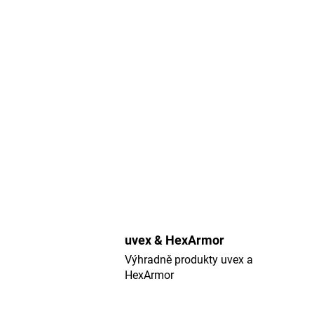
uvex & HexArmor
Výhradně produkty uvex a
HexArmor