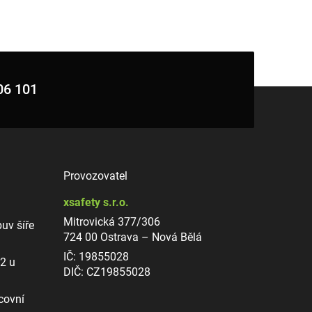
06 101
Provozovatel
xsafety s.r.o.
Mitrovická 377/306
uv šíře
724 00 Ostrava – Nová Bělá
IČ: 19855028
12 u
DIČ: CZ19855028
covní