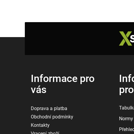
Z
á
p
a
t
í
Informace pro
Inf
vás
pr
Tabulka
Doprava a platba
Obchodní podmínky
Normy 
Kontakty
Přehle
Vracení zboží