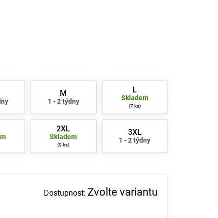
L
M
Skladem
dny
1 - 2 týdny
7 ks
2XL
3XL
em
Skladem
1 - 2 týdny
9 ks
Zvolte variantu