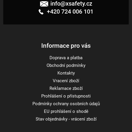
á
info
@
xsafety.cz
p
+420 724 006 101
a
t
í
Informace pro vás
Doprava a platba
Obchodní podmínky
Kontakty
Vracení zboží
Reklamace zboží
Prohlášení o přístupnosti
Podmínky ochrany osobních údajů
EU prohlášení o shodě
Stav objednávky - vrácení zboží