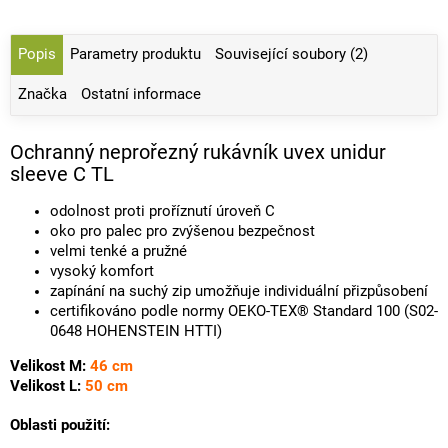
Popis
Parametry produktu
Související soubory (2)
Značka
Ostatní informace
Ochranný neprořezný rukávník uvex unidur
sleeve C TL
odolnost proti proříznutí úroveň C
oko pro palec pro zvýšenou bezpečnost
velmi tenké a pružné
vysoký komfort
zapínání na suchý zip umožňuje individuální přizpůsobení
certifikováno podle normy OEKO-TEX® Standard 100 (S02-
0648 HOHENSTEIN HTTI)
Velikost M:
46 cm
Velikost L:
50 cm
Oblasti použití: