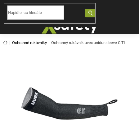
Přejít
na
NÁKUPNÍ
obsah
KOŠÍK
Domů
Ochranné rukávníky
Ochranný rukávník uvex unidur sleeve C TL