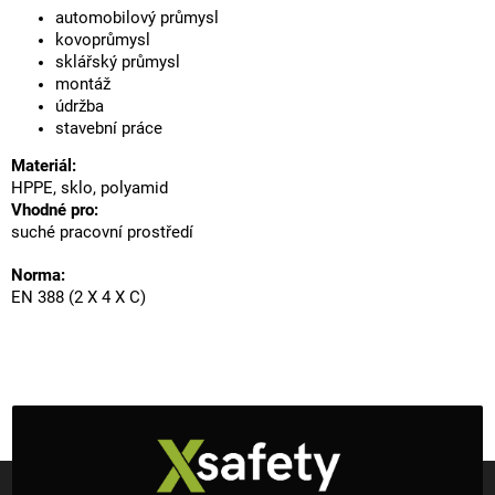
automobilový průmysl
kovoprůmysl
sklářský průmysl
montáž
údržba
stavební práce
Materiál:
HPPE, sklo, polyamid
Vhodné pro:
suché pracovní prostředí
Norma:
EN 388 (2 X 4 X C)
Z