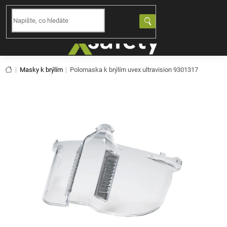
Přejít
na
NÁKUPNÍ
obsah
KOŠÍK
Domů
Masky k brýlím
Polomaska k brýlím uvex ultravision 9301317