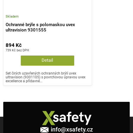
Skladem
Ochranné brýle s polomaskou uvex
ultravision 9301555
894 Kč
739 Kč bez DPH
Detail
Set čirých uzavřených ochranných brýlí uvex
ultravision (9301105) s povrchovou úpravou uvex
excellence a přídavné...
Z
á
info
@
xsafety.cz
p