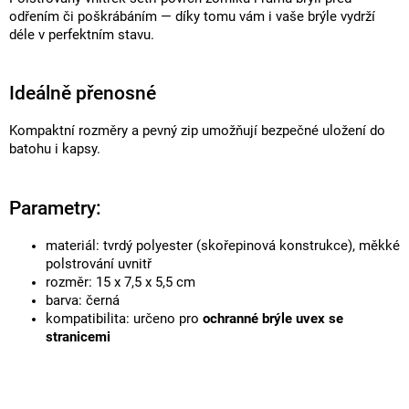
odřením či poškrábáním — díky tomu vám i vaše brýle vydrží
déle v perfektním stavu.
Ideálně přenosné
Kompaktní rozměry a pevný zip umožňují bezpečné uložení do
batohu i kapsy.
Parametry:
materiál: tvrdý polyester (skořepinová konstrukce), měkké
polstrování uvnitř
rozměr: 15 x 7,5 x 5,5 cm
barva: černá
kompatibilita: určeno pro
ochranné brýle uvex se
stranicemi