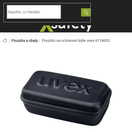
Přejít
na
NÁKUPNÍ
obsah
KOŠÍK
Domů
Pouzdra a obaly
Pouzdro na ochranné brýle uvex 6118003