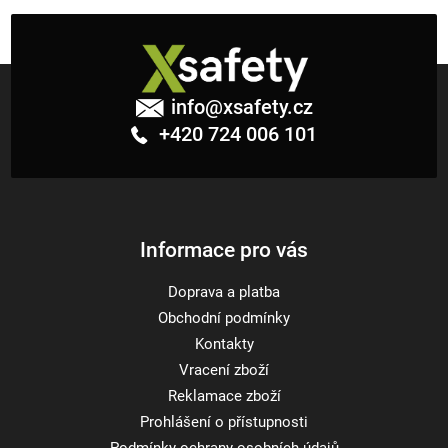
Z
á
info
@
xsafety.cz
p
+420 724 006 101
a
t
í
Informace pro vás
Doprava a platba
Obchodní podmínky
Kontakty
Vracení zboží
Reklamace zboží
Prohlášení o přístupnosti