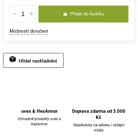
Měrná
Přidat do košíku
cena:
Možnosti doručení
Hlídat
uvex & HexArmor
Doprava zdarma od 3.000
Kč
Výhradně produkty uvex a
HexArmor
Objednávky na adresu i výdejní
místa