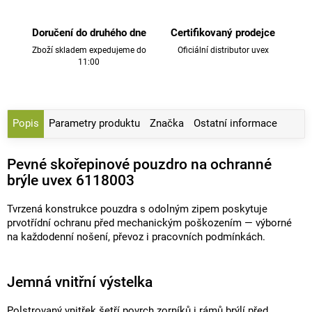
Doručení do druhého dne
Certifikovaný prodejce
Zboží skladem expedujeme do
Oficiální distributor uvex
11:00
Popis
Parametry produktu
Značka
Ostatní informace
Pevné skořepinové pouzdro na ochranné
brýle uvex 6118003
Tvrzená konstrukce pouzdra s odolným zipem poskytuje
prvotřídní ochranu před mechanickým poškozením — výborné
na každodenní nošení, převoz i pracovních podmínkách.
Jemná vnitřní výstelka
Polstrovaný vnitřek šetří povrch zorníků i rámů brýlí před