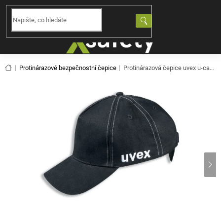
Přejít
na
NÁKUPNÍ
obsah
KOŠÍK
Domů
Protinárazové bezpečnostní čepice
Protinárazová čepice uvex u-cap sport 9794400 černá (52-54)