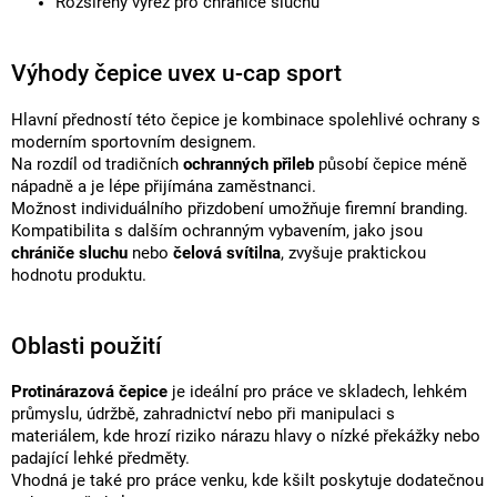
Rozšířený výřez pro chrániče sluchu
Výhody čepice uvex u-cap sport
Hlavní předností této čepice je kombinace spolehlivé ochrany s
moderním sportovním designem.
Na rozdíl od tradičních
ochranných přileb
působí čepice méně
nápadně a je lépe přijímána zaměstnanci.
Možnost individuálního přizdobení umožňuje firemní branding.
Kompatibilita s dalším ochranným vybavením, jako jsou
chrániče sluchu
nebo
čelová svítilna
, zvyšuje praktickou
hodnotu produktu.
Oblasti použití
Protinárazová čepice
je ideální pro práce ve skladech, lehkém
průmyslu, údržbě, zahradnictví nebo při manipulaci s
materiálem, kde hrozí riziko nárazu hlavy o nízké překážky nebo
padající lehké předměty.
Vhodná je také pro práce venku, kde kšilt poskytuje dodatečnou