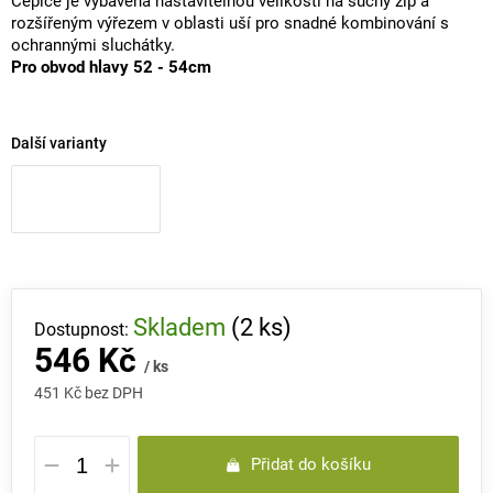
Čepice je vybavena nastavitelnou velikostí na suchý zip a
rozšířeným výřezem v oblasti uší pro snadné kombinování s
ochrannými sluchátky.
Pro obvod hlavy 52 - 54cm
Další varianty
Skladem
(2 ks)
546 Kč
/ ks
451 Kč bez DPH
Měrná
Přidat do košíku
cena: