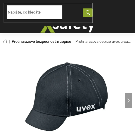
Přejít
na
NÁKUPNÍ
obsah
KOŠÍK
Domů
Protinárazové bezpečnostní čepice
Protinárazová čepice uvex u-cap sport 9794403 (55-59)