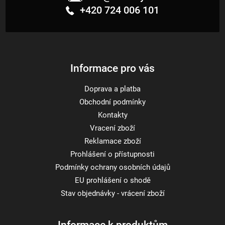
p
+420 724 006 101
a
t
í
Informace pro vás
Doprava a platba
Obchodní podmínky
Kontakty
Vracení zboží
Reklamace zboží
Prohlášení o přístupnosti
Podmínky ochrany osobních údajů
EU prohlášení o shodě
Stav objednávky - vrácení zboží
Informace k produktům