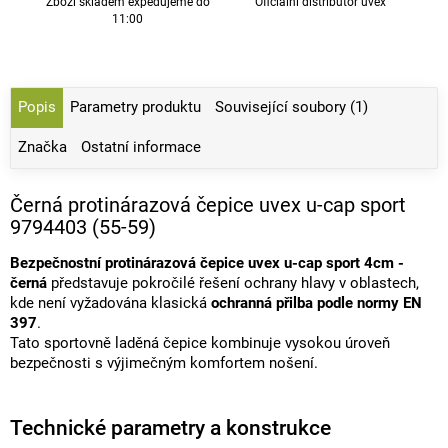
Zboží skladem expedujeme do
Oficiální distributor uvex
11:00
Popis
Parametry produktu
Související soubory (1)
Značka
Ostatní informace
Černá protinárazová čepice uvex u-cap sport
9794403 (55-59)
Bezpečnostní protinárazová čepice uvex u-cap sport 4cm -
černá
představuje pokročilé řešení ochrany hlavy v oblastech,
kde není vyžadována klasická
ochranná přilba podle normy EN
397
.
Tato sportovně laděná čepice kombinuje vysokou úroveň
bezpečnosti s výjimečným komfortem nošení.
Technické parametry a konstrukce