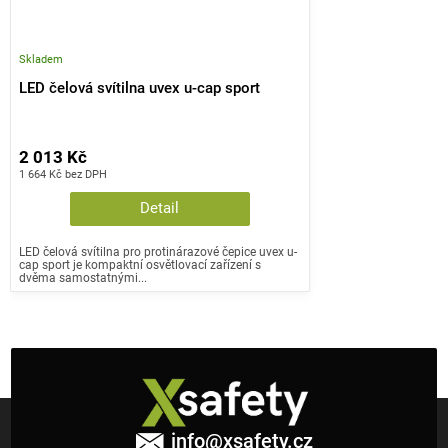
Skladem
LED čelová svítilna uvex u-cap sport
2 013 Kč
1 664 Kč bez DPH
Detail
LED čelová svítilna pro protinárazové čepice uvex u-
cap sport je kompaktní osvětlovací zařízení s
dvěma samostatnými...
Z
á
info
@
xsafety.cz