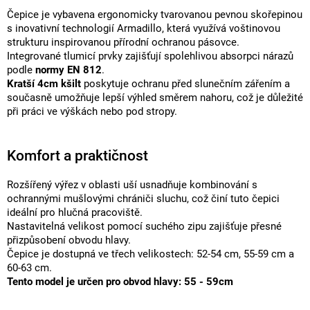
Čepice je vybavena ergonomicky tvarovanou pevnou skořepinou
s inovativní technologií Armadillo, která využívá voštinovou
strukturu inspirovanou přírodní ochranou pásovce.
Integrované tlumicí prvky zajišťují spolehlivou absorpci nárazů
podle
normy EN 812
.
Kratší 4cm kšilt
poskytuje ochranu před slunečním zářením a
současně umožňuje lepší výhled směrem nahoru, což je důležité
při práci ve výškách nebo pod stropy.
Komfort a praktičnost
Rozšířený výřez v oblasti uší usnadňuje kombinování s
ochrannými mušlovými chrániči sluchu, což činí tuto čepici
ideální pro hlučná pracoviště.
Nastavitelná velikost pomocí suchého zipu zajišťuje přesné
přizpůsobení obvodu hlavy.
Čepice je dostupná ve třech velikostech: 52-54 cm, 55-59 cm a
60-63 cm.
Tento model je určen pro obvod hlavy: 55 - 59cm