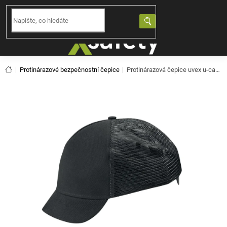
Přejít
na
NÁKUPNÍ
obsah
KOŠÍK
Domů
Protinárazové bezpečnostní čepice
Protinárazová čepice uvex u-cap sport vent 9794417 (60-63)