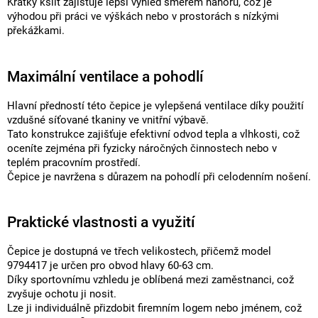
Krátký kšilt zajišťuje lepší výhled směrem nahoru, což je
výhodou při práci ve výškách nebo v prostorách s nízkými
překážkami.
Maximální ventilace a pohodlí
Hlavní předností této čepice je vylepšená ventilace díky použití
vzdušné síťované tkaniny ve vnitřní výbavě.
Tato konstrukce zajišťuje efektivní odvod tepla a vlhkosti, což
oceníte zejména při fyzicky náročných činnostech nebo v
teplém pracovním prostředí.
Čepice je navržena s důrazem na pohodlí při celodenním nošení.
Praktické vlastnosti a využití
Čepice je dostupná ve třech velikostech, přičemž model
9794417 je určen pro obvod hlavy 60-63 cm.
Díky sportovnímu vzhledu je oblíbená mezi zaměstnanci, což
zvyšuje ochotu ji nosit.
Lze ji individuálně přizdobit firemním logem nebo jménem, což