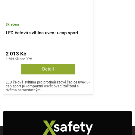
Skladem
LED čelová svítilna uvex u-cap sport
2 013 Kč
1 664 Kč bez DPH
Detail
LED čelová svítilna pro protinárazové čepice uvex u-
cap sport je kompaktní osvětlovací zařízení s
dvěma samostatnými...
Z