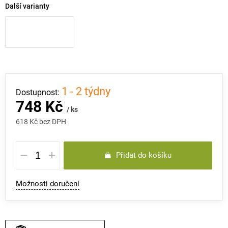
Další varianty
1 - 2 týdny
748 Kč
/ ks
618 Kč bez DPH
Měrná
Přidat do košíku
cena:
Možnosti doručení