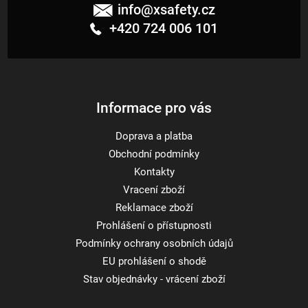
á
info
@
xsafety.cz
p
+420 724 006 101
a
t
í
Informace pro vás
Doprava a platba
Obchodní podmínky
Kontakty
Vracení zboží
Reklamace zboží
Prohlášení o přístupnosti
Podmínky ochrany osobních údajů
EU prohlášení o shodě
Stav objednávky - vrácení zboží