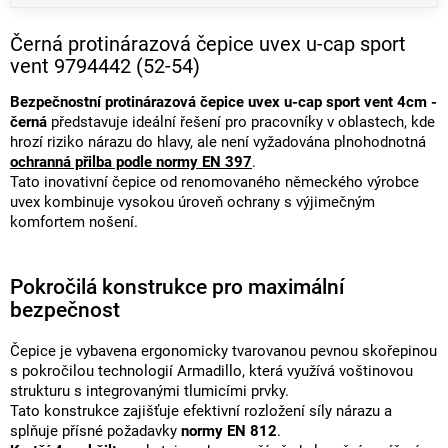
Černá protinárazová čepice uvex u-cap sport
vent 9794442 (52-54)
Bezpečnostní protinárazová čepice uvex u-cap sport vent 4cm -
černá
představuje ideální řešení pro pracovníky v oblastech, kde
hrozí riziko nárazu do hlavy, ale není vyžadována plnohodnotná
ochranná přilba podle normy EN 397
.
Tato inovativní čepice od renomovaného německého výrobce
uvex kombinuje vysokou úroveň ochrany s výjimečným
komfortem nošení.
Pokročilá konstrukce pro maximální
bezpečnost
Čepice je vybavena ergonomicky tvarovanou pevnou skořepinou
s pokročilou technologií Armadillo, která využívá voštinovou
strukturu s integrovanými tlumicími prvky.
Tato konstrukce zajišťuje efektivní rozložení síly nárazu a
splňuje přísné požadavky
normy EN 812
.