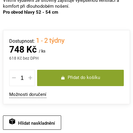
Vnitřní vybavení ze síťoviny zajišťuje vylepšenou ventilaci a
komfort při dlouhodobém nošení.
Pro obvod hlavy 52 - 54 cm
1 - 2 týdny
748 Kč
/ ks
618 Kč bez DPH
Měrná
Přidat do košíku
cena:
Možnosti doručení
Hlídat