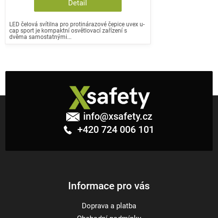
Detail
LED čelová svítilna pro protinárazové čepice uvex u-
cap sport je kompaktní osvětlovací zařízení s
dvěma samostatnými...
Z
á
info
@
xsafety.cz
p
+420 724 006 101
a
t
í
Informace pro vás
Doprava a platba