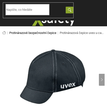
Přejít
na
NÁKUPNÍ
obsah
KOŠÍK
Domů
Protinárazové bezpečnostní čepice
Protinárazová čepice uvex u-cap sport vent černá 9794442 (52-54)