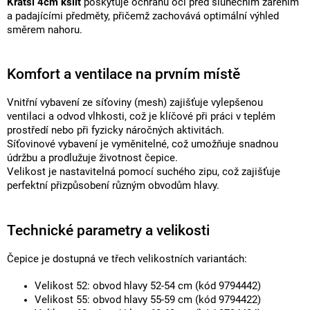
Kratší 4cm kšilt
poskytuje ochranu očí před slunečním zářením
a padajícími předměty, přičemž zachovává optimální výhled
směrem nahoru.
Komfort a ventilace na prvním místě
Vnitřní vybavení ze síťoviny (mesh) zajišťuje vylepšenou
ventilaci a odvod vlhkosti, což je klíčové při práci v teplém
prostředí nebo při fyzicky náročných aktivitách.
Síťovinové vybavení je vyměnitelné, což umožňuje snadnou
údržbu a prodlužuje životnost čepice.
Velikost je nastavitelná pomocí suchého zipu, což zajišťuje
perfektní přizpůsobení různým obvodům hlavy.
Technické parametry a velikosti
Čepice je dostupná ve třech velikostních variantách:
Velikost 52: obvod hlavy 52-54 cm (kód 9794442)
Velikost 55: obvod hlavy 55-59 cm (kód 9794422)