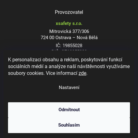
Provozovatel
xsafety s.r.o.
Mitrovická 377/306
724 00 Ostrava – Nová Bělá
IČ: 19855028
DIČ: CZ19855028
K personalizaci obsahu a reklam, poskytování funkcí
sociálních médií a analýze naší návštěvnosti využíváme
soubory cookies. Více informací
zde
.
Dioptrické ochranné brýle
Nastavení
Odmítnout
Copyright 2026
xsafety.cz
. Všechna práva vyhrazena.
Upravit nastavení
Souhlasím
cookies
Vytvořil Shoptet
&
Jakub Grác