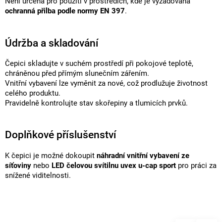
Není určena pro použití v prostředích, kde je vyžadována
ochranná přilba podle normy EN 397
.
Údržba a skladování
Čepici skladujte v suchém prostředí při pokojové teplotě,
chráněnou před přímým slunečním zářením.
Vnitřní vybavení lze vyměnit za nové, což prodlužuje životnost
celého produktu.
Pravidelně kontrolujte stav skořepiny a tlumicích prvků.
Doplňkové příslušenství
K čepici je možné dokoupit
náhradní vnitřní vybavení ze
síťoviny
nebo
LED čelovou svítilnu uvex u-cap sport
pro práci za
snížené viditelnosti.