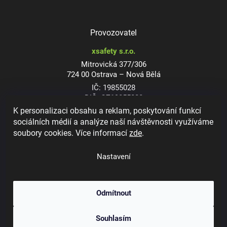
Provozovatel
xsafety s.r.o.
Mitrovická 377/306
724 00 Ostrava – Nová Bělá
IČ: 19855028
DIČ: CZ19855028
K personalizaci obsahu a reklam, poskytování funkcí
sociálních médií a analýze naší návštěvnosti využíváme
soubory cookies. Více informací
zde
.
Dioptrické ochranné brýle
Nastavení
Odmítnout
Copyright 2026
xsafety.cz
. Všechna práva vyhrazena.
Upravit nastavení
Souhlasím
cookies