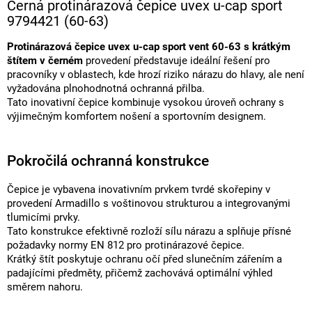
Černá protinárazová čepice uvex u-cap sport
9794421 (60-63)
Protinárazová čepice uvex u-cap sport vent 60-63 s krátkým
štítem v černém
provedení představuje ideální řešení pro
pracovníky v oblastech, kde hrozí riziko nárazu do hlavy, ale není
vyžadována plnohodnotná ochranná přilba.
Tato inovativní čepice kombinuje vysokou úroveň ochrany s
výjimečným komfortem nošení a sportovním designem.
Pokročilá ochranná konstrukce
Čepice je vybavena inovativním prvkem tvrdé skořepiny v
provedení Armadillo s voštinovou strukturou a integrovanými
tlumicími prvky.
Tato konstrukce efektivně rozloží sílu nárazu a splňuje přísné
požadavky normy EN 812 pro protinárazové čepice.
Krátký štít poskytuje ochranu očí před slunečním zářením a
padajícími předměty, přičemž zachovává optimální výhled
směrem nahoru.