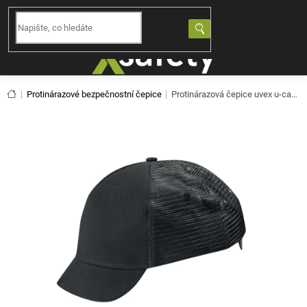
Přejít
na
NÁKUPNÍ
obsah
KOŠÍK
Domů
Protinárazové bezpečnostní čepice
Protinárazová čepice uvex u-cap vent 9794421 (60-63)