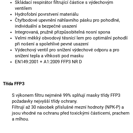
Skládací respirátor filtrující částice s výdechovým
ventilem
Hydrofobní povrstvení materiálu
Čtyřbodové upevnění náhlavního pásku pro pohodlné,
individuální a bezpečné usazení
Integrovaná, pružně přizpůsobitelná nosní spona
Velmi měkký obvodový těsnící lem pro optimální pohodlí
při nošení a spolehlivé pevné usazení
Výdechový ventil pro snížení výdechové odporu a pro
snížení tepla a vlhkosti pod masku
EN149:2001 + A1:2009 FFP3 NR D
Třída FFP3
S výkonem filtru nejméně 99% splňují masky třídy FFP3
požadavky nejvyšší třídy ochrany.
Filtrují až 30 násobek příslušné mezní hodnoty (NPK-P) a
jsou vhodné na ochranu před toxickými částicemi, prachem
a mlhou.