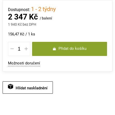
1 - 2 týdny
2 347 Kč
/ balení
1 940 Kč bez DPH
Měrná
156,47 Kč / 1 ks
cena:
Přidat do košíku
Možnosti doručení
Hlídat