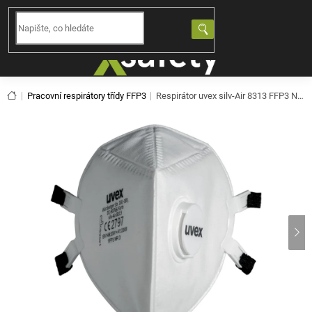
Přejít
na
NÁKUPNÍ
obsah
KOŠÍK
Domů
Pracovní respirátory třídy FFP3
Respirátor uvex silv-Air 8313 FFP3 NR D - 15ks