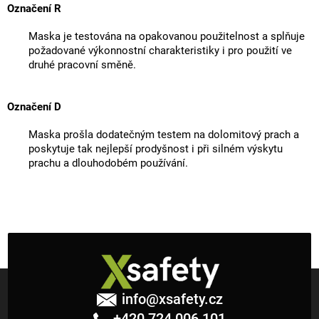
Označení R
Maska je testována na opakovanou použitelnost a splňuje
požadované výkonnostní charakteristiky i pro použití ve
druhé pracovní směně.
Označení D
Maska prošla dodatečným testem na dolomitový prach a
poskytuje tak nejlepší prodyšnost i při silném výskytu
prachu a dlouhodobém používání.
Z
á
info
@
xsafety.cz
p
+420 724 006 101